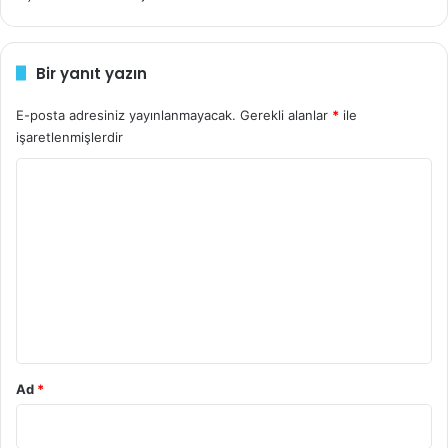
Bir yanıt yazın
E-posta adresiniz yayınlanmayacak.
Gerekli alanlar
*
ile
işaretlenmişlerdir
Y
o
r
u
m
*
Ad
*