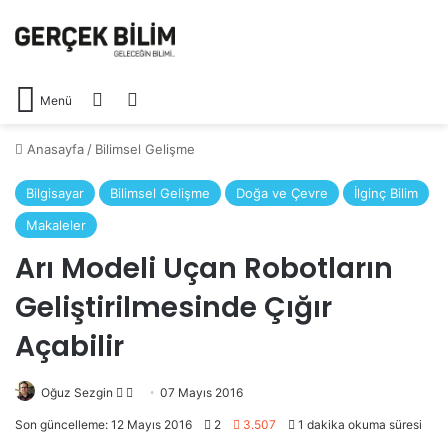
Arama yap ...
Dış görünümü değiştir
Menü
Anasayfa
/
Bilimsel Gelişme
Bilgisayar
Bilimsel Gelişme
Doğa ve Çevre
İlginç Bilim
Makaleler
Arı Modeli Uçan Robotların
Geliştirilmesinde Çığır
Açabilir
Oğuz Sezgin
Follow
Bir
07 Mayıs 2016
on
e-
Son güncelleme: 12 Mayıs 2016
2
3.507
1 dakika okuma süresi
X
posta