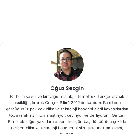
optik akış alamıyorlar.”
Araştırmacılar bu araştırma ile arılar bu bilgiyi kullanarak
nasıl yönlendiğini ve görevleri çözdüğünü araştırıyor.
Kaynak :
ScienceDaily
Araştırma Referansı :
Alex J. Cope, Chelsea Sabo, Kevin Gurney, Eleni
Vasilaki, James A. R. Marshall.
A Model for an
Angular Velocity-Tuned Motion Detector
Oğuz Sezgin
Accounting for Deviations in the Corridor-Centering
Bir bilim sever ve kimyager olarak, internetteki Türkçe kaynak
Response of the Bee
.
PLOS Computational Biology
,
eksikliği görerek Gerçek Bilim’i 2012'de kurdum. Bu sitede
2016; 12 (5): e1004887
gördüğünüz pek çok bilim ve teknoloji haberini ciddi kaynaklardan
DOI:
10.1371/journal.pcbi.1004887
toplayarak sizin için araştırıyor, çeviriyor ve derliyorum. Gerçek
Bilim'deki diğer yazarlar ve ben, her gün baş döndürücü şekilde
gelişen bilim ve teknoloji haberlerini size aktarmaktan kıvanç
arılar
engel
görüş
robot
duyarız.