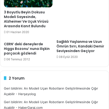
i
z
3 Boyutlu Beyin Dokusu
i
Modeli Sayesinde,
g
Alzheimer Ve Uçuk Virüsü
i
Arasında Kanıt Bulundu
r
01 Haziran 2020
i
n
Sağlıklı Yaşlanma ve Uzun
i
CERN’ deki deneylerde
Ömrün Sırrı, Kandaki Demir
Higgs Bozonu’ nuna ilişkin
z
Seviyesinden Geçiyor
parçacık gözlendi
08 Eylül 2020
06 Temmuz 2012
2 Yorum
Geri bildirim:
Arı Modeli Uçan Robotların Geliştirilmesinde Çığır
Açabilir - Herşeyolog
Geri bildirim:
Arı Modeli Uçan Robotların Geliştirilmesinde Çığır
Açabilir - HaberGaraj.com