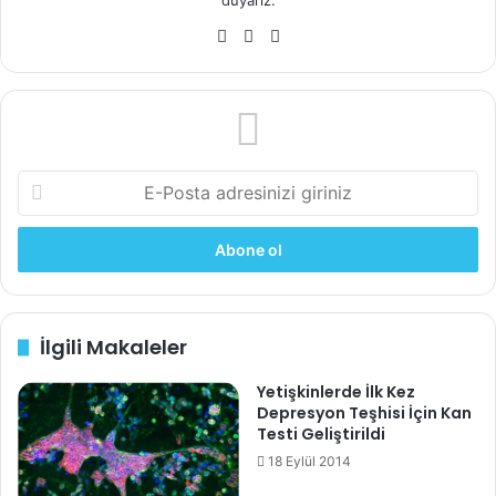
We
Fa
X
b
ce
sit
bo
esi
ok
E
-
P
o
s
t
a
İlgili Makaleler
a
d
Yetişkinlerde İlk Kez
r
Depresyon Teşhisi İçin Kan
e
Testi Geliştirildi
s
i
18 Eylül 2014
n