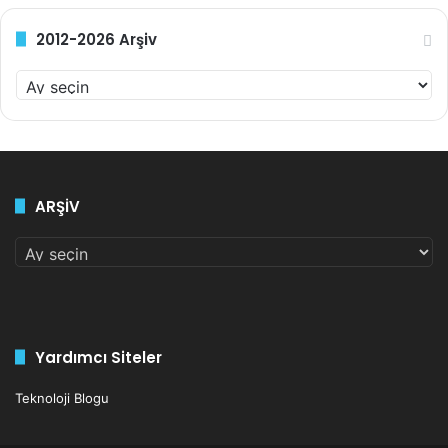
2012-2026 Arşiv
2
0
1
2
-
2
ARŞİV
0
2
ARŞİV
6
A
r
ş
i
v
Yardımcı Siteler
Teknoloji Blogu