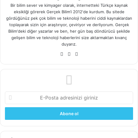
Bir bilim sever ve kimyager olarak, internetteki Türkçe kaynak
Kaynak: http://www.gizmag.com/snap-folding-
eksikliği görerek Gerçek Bilim’i 2012'de kurdum. Bu sitede
skateboard/21861/
gördüğünüz pek çok bilim ve teknoloji haberini ciddi kaynaklardan
toplayarak sizin için araştırıyor, çeviriyor ve derliyorum. Gerçek
Bilim'deki diğer yazarlar ve ben, her gün baş döndürücü şekilde
gelişen bilim ve teknoloji haberlerini size aktarmaktan kıvanç
duyarız.
We
Fa
X
b
ce
sit
bo
esi
ok
E
-
P
o
s
t
a