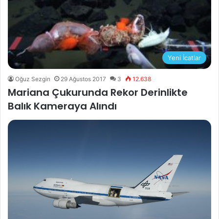
Yeni İcatlar
Oğuz Sezgin
29 Ağustos 2017
3
12.638
Mariana Çukurunda Rekor Derinlikte
Balık Kameraya Alındı