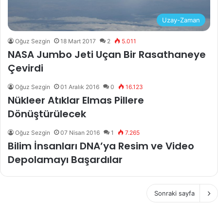
Uzay-Zaman
Oğuz Sezgin
18 Mart 2017
2
5.011
NASA Jumbo Jeti Uçan Bir Rasathaneye
Çevirdi
Oğuz Sezgin
01 Aralık 2016
0
16.123
Nükleer Atıklar Elmas Pillere
Dönüştürülecek
Oğuz Sezgin
07 Nisan 2016
1
7.265
Bilim İnsanları DNA’ya Resim ve Video
Depolamayı Başardılar
Sonraki sayfa