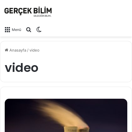
Arama yap ...
Dış görünümü değiştir
Menü
Anasayfa
/
video
video