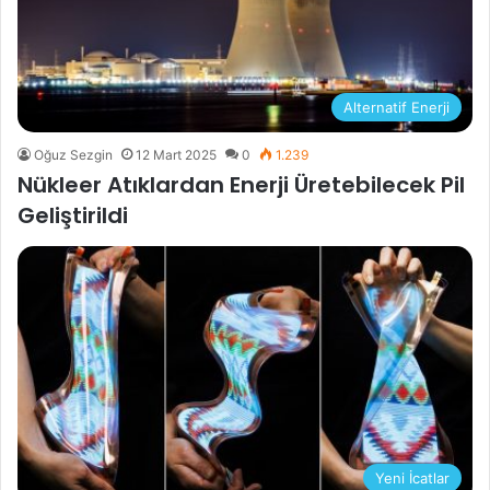
Alternatif Enerji
Oğuz Sezgin
12 Mart 2025
0
1.239
Nükleer Atıklardan Enerji Üretebilecek Pil
Geliştirildi
Yeni İcatlar