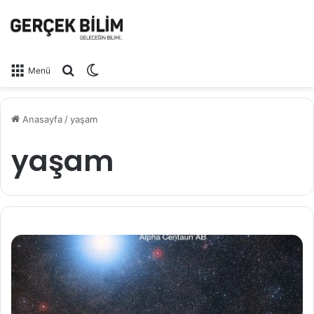
Arama yap ...
Dış görünümü değiştir
Menü
Anasayfa
/
yaşam
yaşam