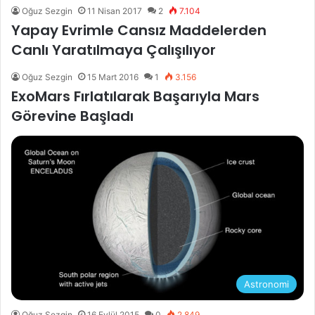
Oğuz Sezgin
11 Nisan 2017
2
7.104
Yapay Evrimle Cansız Maddelerden
Canlı Yaratılmaya Çalışılıyor
Oğuz Sezgin
15 Mart 2016
1
3.156
ExoMars Fırlatılarak Başarıyla Mars
Görevine Başladı
Astronomi
Oğuz Sezgin
16 Eylül 2015
0
2.849