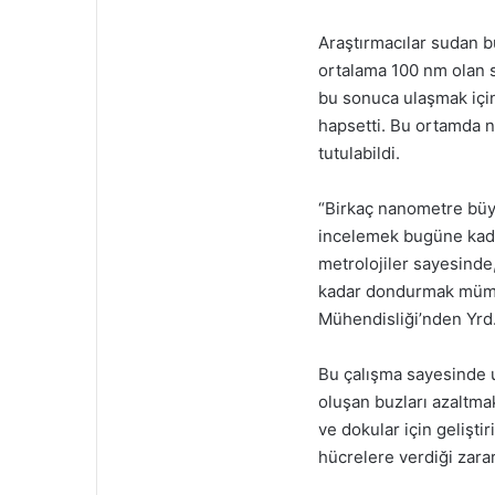
Araştırmacılar sudan b
ortalama 100 nm olan s
bu sonuca ulaşmak iç
hapsetti. Bu ortamda n
tutulabildi.
“Birkaç nanometre büy
incelemek bugüne kadar
metrolojiler sayesinde
kadar dondurmak mümkü
Mühendisliği’nden Yrd
Bu çalışma sayesinde uç
oluşan buzları azaltmak
ve dokular için gelişti
hücrelere verdiği zarar