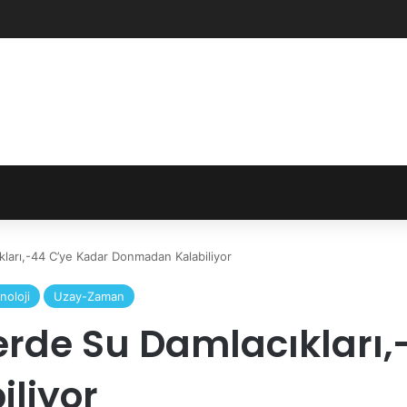
ları,-44 C’ye Kadar Donmadan Kalabiliyor
oloji
Uzay-Zaman
rde Su Damlacıkları,
liyor