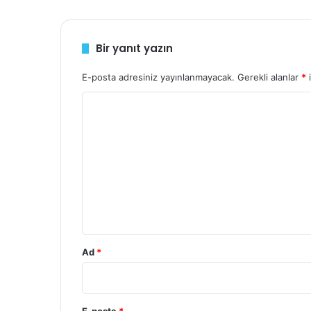
Bir yanıt yazın
E-posta adresiniz yayınlanmayacak.
Gerekli alanlar
*
i
Y
o
r
u
m
*
Ad
*