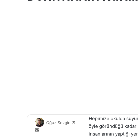
Hepimize okulda suyun
Follow
Oğuz Sezgin
öyle göründüğü kadar b
on
Bir
insanlarının yaptığı ye
X
e-