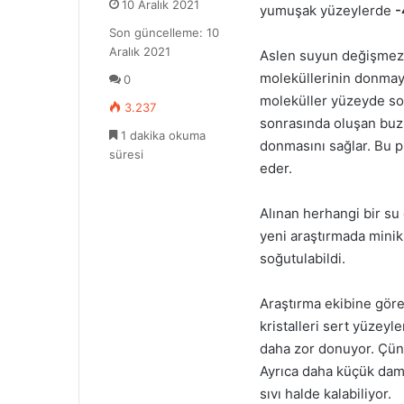
10 Aralık 2021
yumuşak yüzeylerde
-
posta
Son güncelleme: 10
göndermek
Aralık 2021
Aslen suyun değişmez 
moleküllerinin donmaya 
0
moleküller yüzeyde so
3.237
sonrasında oluşan buz 
1 dakika okuma
donmasını sağlar. Bu 
süresi
eder.
Alınan herhangi bir su
yeni araştırmada mini
soğutulabildi.
Araştırma ekibine göre
kristalleri sert yüzey
daha zor donuyor. Çünk
Ayrıca daha küçük dam
sıvı halde kalabiliyor.