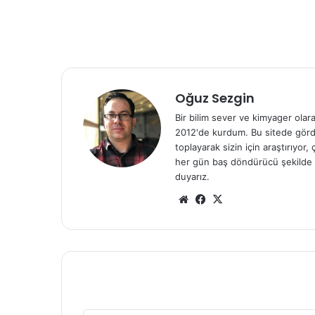
Oğuz Sezgin
Bir bilim sever ve kimyager olar
2012'de kurdum. Bu sitede gördü
toplayarak sizin için araştırıyor
her gün baş döndürücü şekilde g
duyarız.
Web
Facebook
X
sitesi