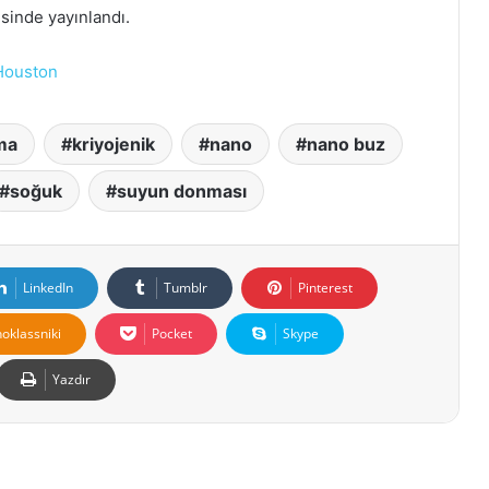
sinde yayınlandı.
 Houston
ma
kriyojenik
nano
nano buz
soğuk
suyun donması
LinkedIn
Tumblr
Pinterest
oklassniki
Pocket
Skype
Yazdır