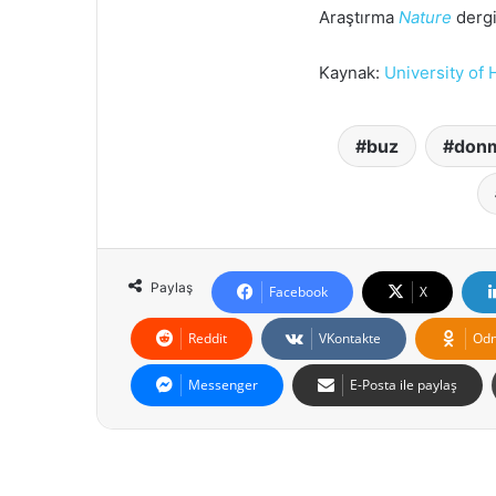
Araştırma
Nature
dergi
Kaynak:
University of
buz
don
Paylaş
Facebook
X
Reddit
VKontakte
Odn
Messenger
E-Posta ile paylaş