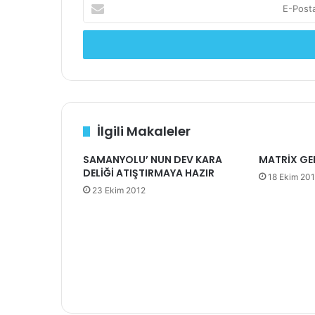
E-
Posta
adresinizi
giriniz
İlgili Makaleler
SAMANYOLU’ NUN DEV KARA
MATRİX GER
DELİĞİ ATIŞTIRMAYA HAZIR
18 Ekim 20
23 Ekim 2012