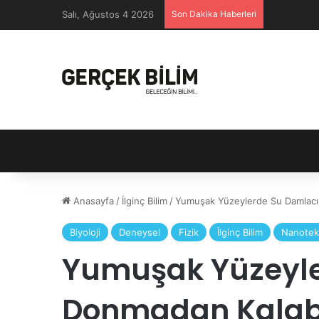
Salı, Ağustos 4 2026
Son Dakika Haberleri
Anasayfa
/
İlginç Bilim
/
Yumuşak Yüzeylerde Su Damlacık
Biyoloji
Deneysel
Fizik
İlginç Bilim
Nanotekn
Yumuşak Yüzeyle
Donmadan Kalabi