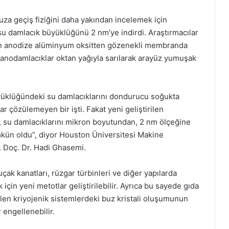
uza geçiş fiziğini daha yakından incelemek için
u damlacık büyüklüğünü 2 nm’ye indirdi. Araştırmacılar
in anodize alüminyum oksitten gözenekli membranda
anodamlacıklar oktan yağıyla sarılarak arayüz yumuşak
üklüğündeki su damlacıklarını dondurucu soğukta
 çözülemeyen bir işti. Fakat yeni geliştirilen
, su damlacıklarını mikron boyutundan, 2 nm ölçeğine
n oldu”, diyor Houston Üniversitesi Makine
. Doç. Dr. Hadi Ghasemi.
ak kanatları, rüzgar türbinleri ve diğer yapılarda
 için yeni metotlar geliştirilebilir. Ayrıca bu sayede gıda
rilen kriyojenik sistemlerdeki buz kristali oluşumunun
 engellenebilir.