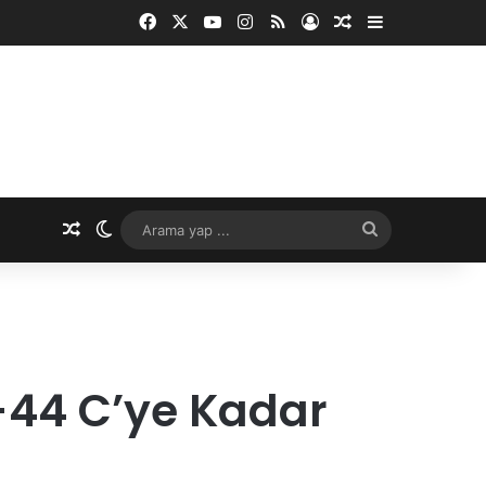
Facebook
X
YouTube
Instagram
RSS
Kayıt Ol
Rastgele Makale
Kenar Bölme
Rastgele Makale
Dış görünümü değiştir
Arama
yap
...
-44 C’ye Kadar