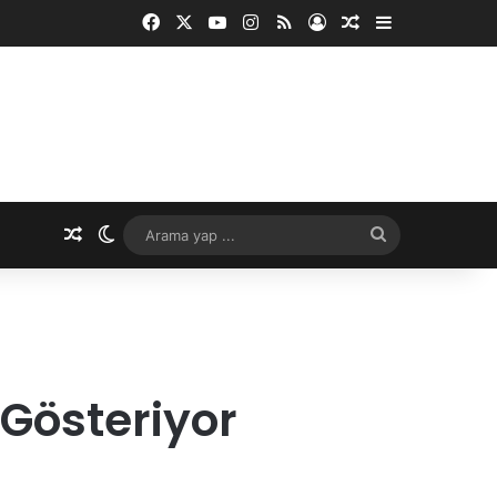
Facebook
X
YouTube
Instagram
RSS
Kayıt Ol
Rastgele Makale
Kenar Bölme
Rastgele Makale
Dış görünümü değiştir
Arama
yap
...
 Gösteriyor