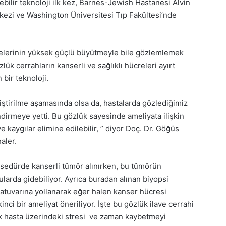
ebilir teknoloji ilk kez, Barnes-Jewish Hastanesi Alvin
kezi ve Washington Üniversitesi Tıp Fakültesi’nde
lerinin yüksek güçlü büyütmeyle bile gözlemlemek
zlük cerrahların kanserli ve sağlıklı hücreleri ayırt
bir teknoloji.
liştirilme aşamasında olsa da, hastalarda gözlediğimiz
ndirmeye yetti. Bu gözlük sayesinde ameliyata ilişkin
ve kaygılar elimine edilebilir, ” diyor Doç. Dr. Göğüs
aler.
sedürde kanserli tümör alınırken, bu tümörün
kularda gidebiliyor. Ayrıca buradan alınan biyopsi
oratuvarına yollanarak eğer halen kanser hücresi
kinci bir ameliyat öneriliyor. İşte bu gözlük ilave cerrahi
ak hasta üzerindeki stresi ve zaman kaybetmeyi