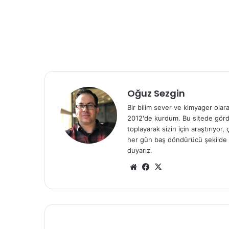
Oğuz Sezgin
Bir bilim sever ve kimyager olar
2012'de kurdum. Bu sitede gördü
toplayarak sizin için araştırıyor
her gün baş döndürücü şekilde g
duyarız.
We
Fa
X
b
ce
sit
bo
esi
ok