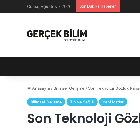
Cuma, Ağustos 7 2026
Son Dakika Haberleri
Anasayfa
/
Bilimsel Gelişme
/
Son Teknoloji Gözlük Kanse
Bilimsel Gelişme
Tıp ve Sağlık
Yeni İcatlar
Son Teknoloji Göz