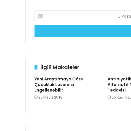
E
-
P
o
s
t
a
a
d
İlgili Makaleler
r
e
Yeni Araştırmaya Göre
Antibiyoti
s
Çocukluk Lösemisi
Alternatif
i
Engellenebilir
Tedavisi
n
25 Mayıs 2018
05 Kasım 2
i
z
i
g
i
r