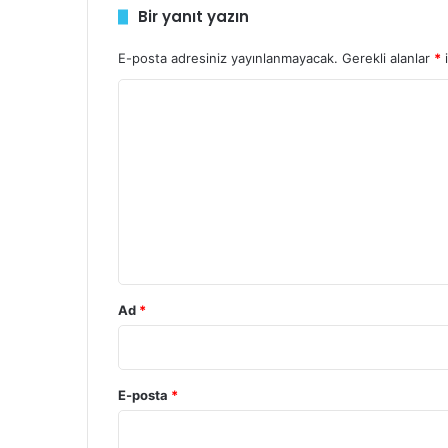
Bir yanıt yazın
i
n
E-posta adresiniz yayınlanmayacak.
Gerekli alanlar
*
i
i
z
Y
o
r
u
m
*
Ad
*
E-posta
*