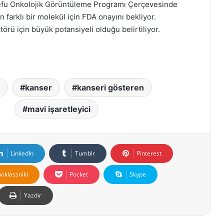
lefu Onkolojik Görüntüleme Programı Çerçevesinde
n farklı bir molekül için FDA onayını bekliyor.
törü için büyük potansiyeli olduğu belirtiliyor.
kanser
kanseri gösteren
mavi işaretleyici
LinkedIn
Tumblr
Pinterest
oklassniki
Pocket
Skype
Yazdır