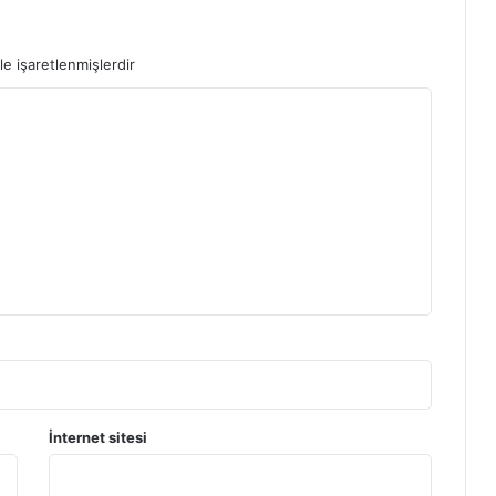
le işaretlenmişlerdir
İnternet sitesi