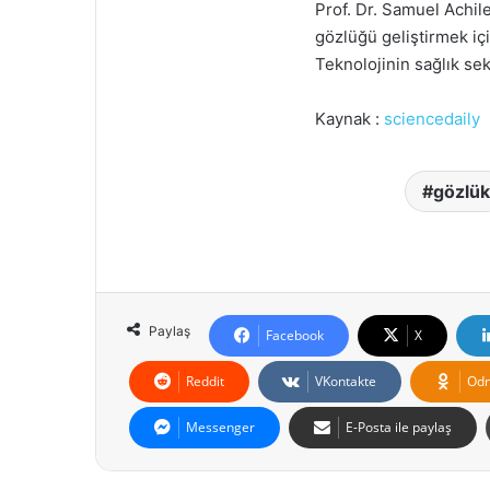
Prof. Dr. Samuel Achi
gözlüğü geliştirmek içi
Teknolojinin sağlık sek
Kaynak :
sciencedaily
gözlük
Paylaş
Facebook
X
Reddit
VKontakte
Odn
Messenger
E-Posta ile paylaş