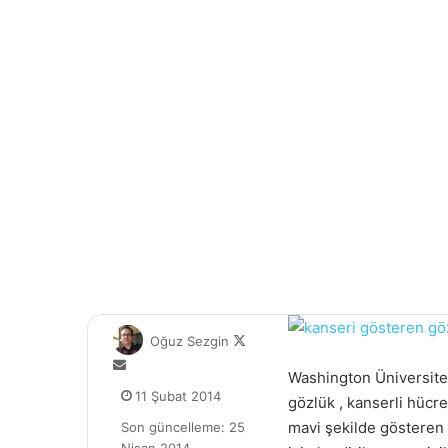
F
Oğuz Sezgin
o
B
Washington Üniversitesi
l
i
11 Şubat 2014
gözlük , kanserli hücr
l
r
o
mavi şekilde gösteren 
Son güncelleme: 25
e
w