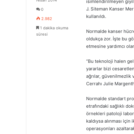
Nisan 2014
-
isimlendirilmeyen giyil
o
p
J. Siteman Kanser Mer
0
n
o
kullanıldı.
X
2.982
s
t
1 dakika okuma
Normalde kanser hücre
a
süresi
g
oldukça zor. İşte bu gö
ö
etmesine yardımcı olan 
n
d
“Bu teknoloji halen ge
e
yararlar bizi cesaretle
r
m
ağrılar, güvenilmezlik 
e
Cerrahı Julie Margenth
k
Normalde standart pro
etrafındaki sağlıklı do
örnekleri patoloji lab
kaldıysa alınması için i
operasyonları azaltar