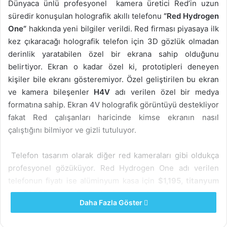
Dünyaca ünlü profesyonel kamera üretici Red’in uzun
süredir konuşulan holografik akıllı telefonu
“Red Hydrogen
One“
hakkında yeni bilgiler verildi. Red firması piyasaya ilk
kez çıkaracağı holografik telefon için 3D gözlük olmadan
derinlik yaratabilen özel bir ekrana sahip olduğunu
belirtiyor. Ekran o kadar özel ki, prototipleri deneyen
kişiler bile ekranı gösteremiyor. Özel geliştirilen bu ekran
ve kamera bileşenler
H4V
adı verilen özel bir medya
formatına sahip. Ekran 4V holografik görüntüyü destekliyor
fakat Red çalışanları haricinde kimse ekranın nasıl
çalıştığını bilmiyor ve gizli tutuluyor.
Telefon tasarım olarak diğer red kameraları gibi oldukça
profesyonel gözüküyor. Red Hydrogen One adı verilen
telefonun fiyatı ise alüminyum kasa için
$1,195, titanyum
için $1,595
olacak. Red’in bu fiyatı sınırlı ürün için veriyor.
Daha Fazla Göster