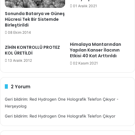
g
belirtiliyor. Lens uyumu olarak
Fuji, Canon, Nikon, Leica
01 Aralık 2021
i
gibi lenslerin kullanılabileceği düşünülüyor. Yani özel
Sonunda Batarya ve Güneş
r
lenslerle
DSLR performansı
verebilecek bir telefon olabilir
Hücresi Tek Bir Sistemde
i
Birleştirildi
n
i
08 Ekim 2014
z
Himalaya Mantarından
ZİHİN KONTROLLÜ PROTEZ
Yapılan Kanser İlacının
KOL ÜRETİLDİ
Etkisi 40 Kat Arttırıldı
13 Aralık 2012
02 Kasım 2021
2 Yorum
Geri bildirim: Red Hydrogen One Holografik Telefon Çıkıyor -
Herşeyolog
Geri bildirim: Red Hydrogen One Holografik Telefon Çıkıyor
Kaynaklar:
https://www.theverge.com/2018/5/19/17372510/red-