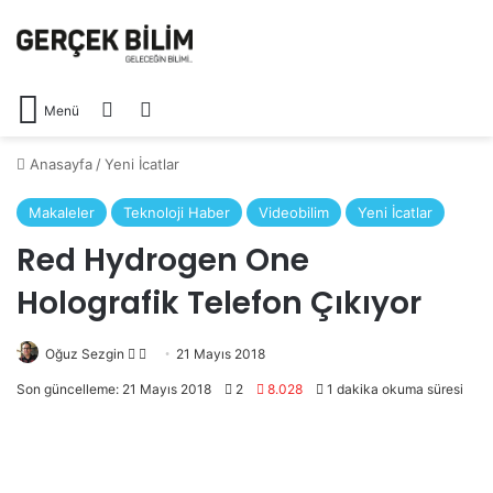
Arama yap ...
Dış görünümü değiştir
Menü
Anasayfa
/
Yeni İcatlar
Makaleler
Teknoloji Haber
Videobilim
Yeni İcatlar
Red Hydrogen One
Holografik Telefon Çıkıyor
Oğuz Sezgin
Follow
Bir
21 Mayıs 2018
on
e-
Son güncelleme: 21 Mayıs 2018
2
8.028
1 dakika okuma süresi
X
posta
göndermek