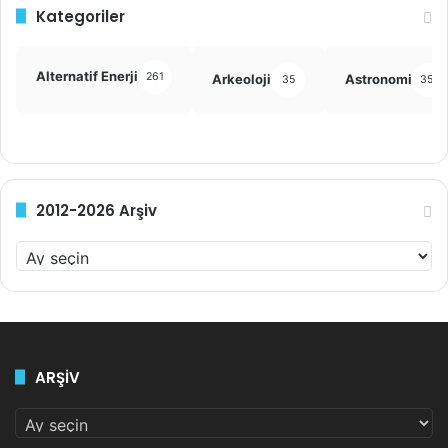
Kategoriler
Alternatif Enerji
261
Arkeoloji
Astronomi
35
355
2012-2026 Arşiv
2
0
1
2
-
2
ARŞİV
0
2
ARŞİV
6
A