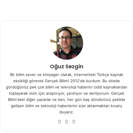
bulunuyor. Snapdragon 835 veya Snapdragon 845 işlemci
kullanabilir.
Oğuz Sezgin
Bir bilim sever ve kimyager olarak, internetteki Türkçe kaynak
eksikliği görerek Gerçek Bilim’i 2012'de kurdum. Bu sitede
gördüğünüz pek çok bilim ve teknoloji haberini ciddi kaynaklardan
toplayarak sizin için araştırıyor, çeviriyor ve derliyorum. Gerçek
Bilim'deki diğer yazarlar ve ben, her gün baş döndürücü şekilde
gelişen bilim ve teknoloji haberlerini size aktarmaktan kıvanç
duyarız.
We
Fa
X
b
ce