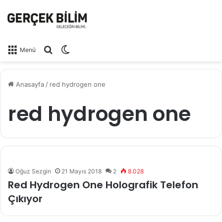
Arama yap ...
Dış görünümü değiştir
Menü
Anasayfa
/
red hydrogen one
red hydrogen one
Oğuz Sezgin
21 Mayıs 2018
2
8.028
Red Hydrogen One Holografik Telefon
Çıkıyor