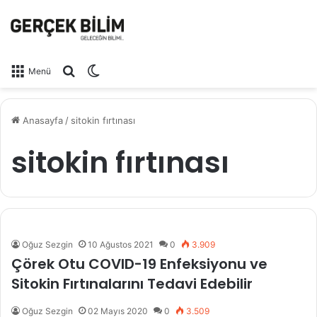
Arama yap ...
Dış görünümü değiştir
Menü
Anasayfa
/
sitokin fırtınası
sitokin fırtınası
Oğuz Sezgin
10 Ağustos 2021
0
3.909
Çörek Otu COVID-19 Enfeksiyonu ve
Sitokin Fırtınalarını Tedavi Edebilir
Oğuz Sezgin
02 Mayıs 2020
0
3.509