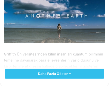
Griffith Üniversitesi’nden bilim insanları kuantum biliminin
temeline dayanarak
paralel evrenlerin var
olduğunu ve
birbirleriyle
etkileşim
halinde olabileceklerini gösteren
radikal bir teori ortaya attılar.
Prof. Dr. Howard Wiseman ,
Daha Fazla Göster
Dr. Michael Hall ve Dr. Dirk Andre
tarafından yapılan ve
Physical Review X
dergisinde yayınlanan araştırma,
birbirleriyle etkileşen paralel evrenleri bilim kurgudan,
bilimin en zor şartlarına taşıyarak inceliyor.
Ekip paralel evrenlerin gerçekten var olabileceğini ve