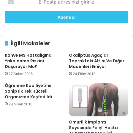
-
P
o
s
t
a
İlgili Makaleler
a
d
Kahve MS Hastalığına
Okaliptüs Ağaçları
r
Yakalanma Riskini
Topraktaki Altını Ve Diğer
e
Düşürüyor Mu?
Madenleri Emiyor
s
i
27 Şubat 2015
24 Ekim 2013
n
Öğrenme Kabiliyetine
i
Sahip İlk Tek Hücreli
z
Organizma Keşfedildi
i
29 Nisan 2016
g
i
r
Omurilik İmplantı
i
Sayesinde Felçli Hasta
n