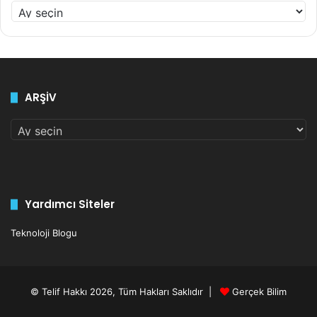
2
0
1
çoklu evrenler
diğer dünyalar
2
-
farklı alemler
feynman
olağanüstü
2
ARŞİV
0
paralel evrenler
2
ARŞİV
6
A
r
ş
i
v
Yardımcı Siteler
Teknoloji Blogu
© Telif Hakkı 2026, Tüm Hakları Saklıdır |
Gerçek Bilim