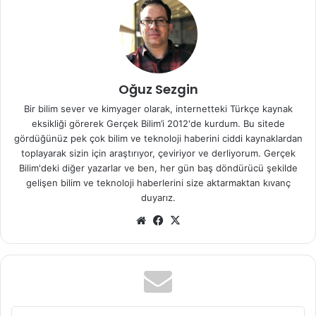
“Kuantum mekaniğinde paralel evren fikri
1957’den
beri
var,” diyor Profesör Wiseman. “
Çoklu evrenler teorisine göre yeni evrenlerde
pek çok
Oğuz Sezgin
olasılık
mevcut. Örneğin başka bir evrende dinozorları
öldüren asteroit dünyayı ıskalayabilir ya da Hitler 2.Dünya
Bir bilim sever ve kimyager olarak, internetteki Türkçe kaynak
Savaşı’nı kazanmış olabilir. İşte bu gibi pek çok olasılık
eksikliği görerek Gerçek Bilim’i 2012'de kurdum. Bu sitede
gördüğünüz pek çok bilim ve teknoloji haberini ciddi kaynaklardan
mevcut olabilir.
toplayarak sizin için araştırıyor, çeviriyor ve derliyorum. Gerçek
Bilim'deki diğer yazarlar ve ben, her gün baş döndürücü şekilde
Normalde diğer evrenlerin gerçekliğinden bahsedilse de,
gelişen bilim ve teknoloji haberlerini size aktarmaktan kıvanç
bunların bizim evrenimizi etkileyebileceği düşünülmezdi.
duyarız.
“Çoklu Evrenlerin Etkileşimi “ yaklaşımı tümüyle farklı bir
We
Fa
X
yaklaşım adından da belli olduğu gibi.
b
ce
sit
bo
esi
ok
E