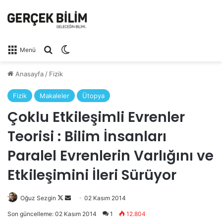
Arama yap ...
Dış görünümü değiştir
Menü
Anasayfa
/
Fizik
Fizik
Makaleler
Ütopya
Çoklu Etkileşimli Evrenler
Teorisi : Bilim İnsanları
Paralel Evrenlerin Varlığını ve
Etkileşimini İleri Sürüyor
Oğuz Sezgin
Follow
Bir
02 Kasım 2014
on
e-
Son güncelleme: 02 Kasım 2014
1
12.804
X
posta