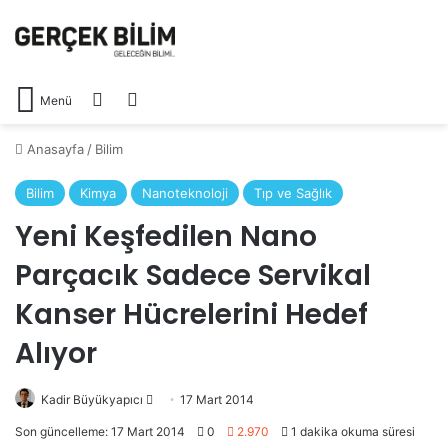
Arama yap ...
Dış görünümü değiştir
Menü
Anasayfa
/
Bilim
Bilim
Kimya
Nanoteknoloji
Tıp ve Sağlık
Yeni Keşfedilen Nano
Parçacık Sadece Servikal
Kanser Hücrelerini Hedef
Alıyor
Kadir Büyükyapıcı
Bir
17 Mart 2014
e-
Son güncelleme: 17 Mart 2014
0
2.970
1 dakika okuma süresi
posta