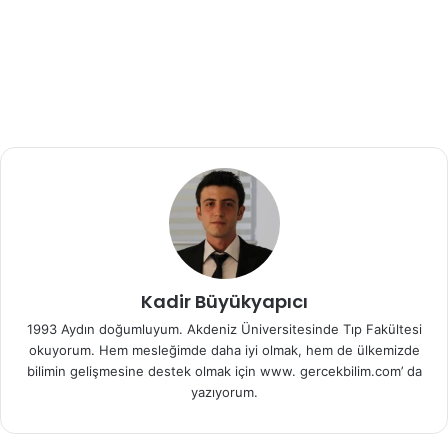
yüksek dozda alınması sonucu ortaya çıkan yan etkileri
azaltıyor. Bunlar; ateş, hipotansiyon, sıvı tutulumu ve
santral sinir sistemi hasarı gibi etkiler olabiliyor.
İnterlökin-2’nin aktif T hücreleri tarafından üretilen bir
sitokin proteini olduğu biliniyor. IL-2 için taşıyıcı olan
nanopartikül ise, bu maddeyi kanser hücrelerindeki
reseptörlere taşıyor, onları doyuruyor ve hücreleri
öldürüyor. Bunun yanısıra organizmanın immün yanıtını
aktifleştirmek için T hücreleri ile bağlantı kuruyor. Tümör
hücreleri ve immün sistemi aktive eden hücreler
arasındaki bu olay adeta bir güdümlü füze atışına benziyor.
Kadir Büyükyapıcı
1993 Aydın doğumluyum. Akdeniz Üniversitesinde Tıp Fakültesi
Hastalık nedeniyle immünsuprese, yani bağışıklık sistemi
okuyorum. Hem mesleğimde daha iyi olmak, hem de ülkemizde
baskılanmış kadınlar, nispeten daha az interlökin
bilimin gelişmesine destek olmak için www. gercekbilim.com’ da
üretiyorlar. Bu yüzden nanopartiküllerin kullanımı bayan
yazıyorum.
hastalar için oldukça faydalı olabilir. Araştırmacı,
çalışmalarını basılı halde yayımlayabilmeleri ve topluma