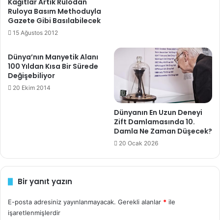
Kağıtlar Artık Rulodan
i
Ruloya Basım Methoduyla
rahim ağzı kanseri
servikal
yeni
r
Gazete Gibi Basılabilecek
i
15 Ağustos 2012
n
i
Dünya’nın Manyetik Alanı
z
100 Yıldan Kısa Bir Sürede
Değişebiliyor
20 Ekim 2014
Dünyanın En Uzun Deneyi
Zift Damlamasında 10.
Damla Ne Zaman Düşecek?
20 Ocak 2026
Bir yanıt yazın
E-posta adresiniz yayınlanmayacak.
Gerekli alanlar
*
ile
işaretlenmişlerdir