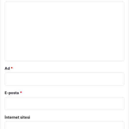
Y
o
r
u
m
*
Ad
*
E-posta
*
İnternet sitesi