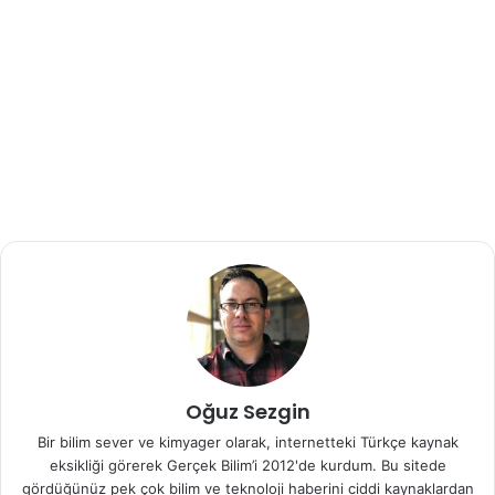
yoğunluğa kadar, güneş ışınına sistemin dayanabileceğini
belirtiyor.
http://youtu.be/J_zzE8xMdZc
Normalde bu süper bilgisayarlarda ısıyı absorblayan sıvı
soğutucular binaların ısıtma sistemlerini desteklemek için
kullanılıyordu. Fakat yeni sistemde (HCPVT) ısınan su
desalinasyon sistemine gönderiliyor ve bu su
buharlaştırılarak tuzdan arındırılıyor. Böylece alıcının
metrekaresi başına dünde 30-40 litre su
buharlaştırılabiliyor. Alternatif açıdan adsorpsiyon
soğutucusuna yollanarak, yakın bir bölgede klima görevi
de görebiliyor.
Oğuz Sezgin
Böylece elektrik ve termal açıdan dönüşüm sayesinde
Bir bilim sever ve kimyager olarak, internetteki Türkçe kaynak
HCPVT sisteminin % 80’ e kadar verim sağlayabileceği
eksikliği görerek Gerçek Bilim’i 2012'de kurdum. Bu sitede
belirtiliyor.
gördüğünüz pek çok bilim ve teknoloji haberini ciddi kaynaklardan