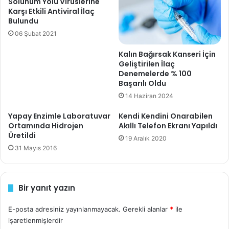
Solunum Yolu Virüslerine
e
Karşı Etkili Antiviral İlaç
s
Bulundu
i
06 Şubat 2021
n
i
Kalın Bağırsak Kanseri İçin
z
Geliştirilen İlaç
i
Denemelerde % 100
g
Başarılı Oldu
i
Desalinasyon Sistemi
14 Haziran 2024
r
İle Su Arıtma
i
Yapay Enzimle Laboratuvar
Kendi Kendini Onarabilen
n
Ortamında Hidrojen
Akıllı Telefon Ekranı Yapıldı
i
Üretildi
19 Aralık 2020
z
31 Mayıs 2016
Bir yanıt yazın
E-posta adresiniz yayınlanmayacak.
Gerekli alanlar
*
ile
işaretlenmişlerdir