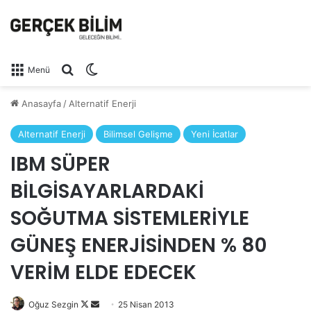
Arama yap ...
Dış görünümü değiştir
Menü
Anasayfa
/
Alternatif Enerji
Alternatif Enerji
Bilimsel Gelişme
Yeni İcatlar
IBM SÜPER
BİLGİSAYARLARDAKİ
SOĞUTMA SİSTEMLERİYLE
GÜNEŞ ENERJİSİNDEN % 80
VERİM ELDE EDECEK
Oğuz Sezgin
Follow
Bir
25 Nisan 2013