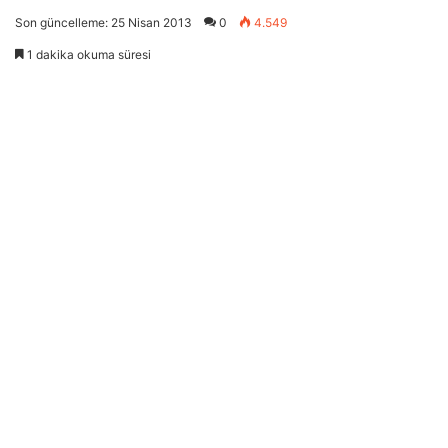
on
e-
Son güncelleme: 25 Nisan 2013
0
4.549
X
posta
1 dakika okuma süresi
göndermek