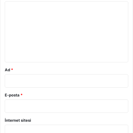
Y
o
r
u
m
*
Ad
*
E-posta
*
İnternet sitesi