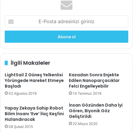
etkisiyle tamolarak karşılaştırılabilir olmasa da, önemli bir
azalmadır. Ayrıca ortalama iki kilo verdiler ve kan basınçları
E-
da hafifçe düştü.”
Posta
adresinizi
Özellikle LDL kolesterol üzerindeki etki, sağlık açısından
giriniz
önemli olabilir. Kan bu kolesterolü fazla miktarda içerirse,
damar duvarlarında birikir. Plak olarak bilinen bu
birikintiler, kan damarlarını daraltır.
İlgili Makaleler
Ayrıca, bu birikintiler, örneğin fiziksel efor, öfke veya
LightSail 2 Güneş Yelkenlisi
Kazadan Sonra Enjekte
stresin ardından kan basıncının yükselmesiyle yırtılabilir.
Yörüngede Hareket Etmeye
Edilen Nanoparçacıklar
Başladı
Felci Engelleyebilir
Sonuç olarak, etkilenen bölgede kan pıhtısı oluşabilir ve
02 Ağustos 2019
14 Temmuz 2019
kan damarı tamamen tıkanabilir. Alternatif olarak, plak
parçaları kanla yıkanarak kalp krizi veya felce neden
İnsan Gözünden Daha İyi
Yapay Zekaya Sahip Robot
olabilir.
Gören, Biyonik Göz
Bilim İnsanı ‘Eve’ İlaç Keşfini
Geliştirildi
Hızlandıracak
Yulaf, Sağlıklı Bağırsak
22 Mayıs 2020
08 Şubat 2015