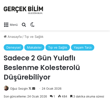
Arama yap ...
Dış görünümü değiştir
Menü
Anasayfa
/
Tıp ve Sağlık
Deneysel
Makaleler
Tıp ve Sağlık
Yaşam Tarzı
Sadece 2 Gün Yulaflı
Beslenme Kolesterolü
Düşürebiliyor
Follow
Bir
Oğuz Sezgin
24 Ocak 2026
on
e-
Son güncelleme: 24 Ocak 2026
1
484
3 dakika okuma süresi
X
posta
göndermek