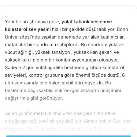
Yeni bir araştırmaya göre,
yulaf tabanlı beslenme
kolesterol seviyesini
hızlı bir şekilde düşürebiliyor. Bonn
Üniversitesi’nde yapılan denemede yer alan katılımcılar,
metabolik bir sendroma sahiplerdi. Bu sendrom yüksek
vücut ağırlığı, yüksek tansiyon , yüksek kan şekeri ve
yüksek kan lipidinin bir kombinasyonundan oluşuyor.
Sadece 2 gün yulaf ağırlıklı beslenen grubun kolesterol
seviyeleri, kontrol grubuna göre önemli ölçüde düştü. 6
gün sonrasında bile halen stabil görünüyordu. Bu
beslenme bağırsaktaki mikroorganizmaların bileşimini
değiştirmiş gibi görünüyor.
Aslen yulafın metabolizma üzerinde yararlı bir etkisi
olduğu gerçeği yeni bir şey değildir. Alman hekim Carl von
Noorden, 20. yüzyılın başında diyabet hastalarını bu tahıl
ile tedavi etti ve dikkate değer bir başarı elde etti.