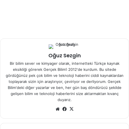
Günde 300 Gram Yulaf Ezmesi
Katılımcılardan, önceden suda kaynatmış oldukları yulaf
ezmesini günde üç kez yemekleri istendi. Yemeklerine
sadece biraz meyve veya sebze eklemelerine izin verildi.
Toplam 32 kadın ve erkek bu yulaf bazlı diyeti tamamladı.
Oğuz Sezgin
İki gün boyunca her gün 300 gram yulaf ezmesi yediler ve
normal kalori alımlarının sadece yarısını tükettiler. Kontrol
Bir bilim sever ve kimyager olarak, internetteki Türkçe kaynak
eksikliği görerek Gerçek Bilim’i 2012'de kurdum. Bu sitede
grubu da kalori azaltılmış bir diyete tabi tutuldu, ancak bu
gördüğünüz pek çok bilim ve teknoloji haberini ciddi kaynaklardan
beslenme yulaf içermiyordu.
toplayarak sizin için araştırıyor, çeviriyor ve derliyorum. Gerçek
Bilim'deki diğer yazarlar ve ben, her gün baş döndürücü şekilde
.
gelişen bilim ve teknoloji haberlerini size aktarmaktan kıvanç
duyarız.
Her iki grup da beslenme değişikliğinden fayda gördü.
Web
Facebook
X
Ancak, yulaf bazlı diyeti uygulayan katılımcılar için bu etki
sitesi
çok daha belirgindi. Simon, “Özellikle zararlı LDL kolesterol
seviyesi bu kişilerde
yüzde 10
düştü. Bu, modern ilaçların