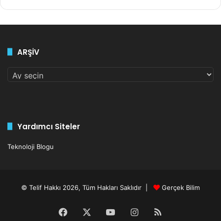
induced by microbially produced phenolic metabolites in
Arşiv
metabolic syndrome: a randomized controlled trial,
Nature
Communications
(2026).
DOI: 10.1038/s41467-026-
68303-9
ARŞİV
ARŞİV
beslenme
hastalık
insülin
kalori
şeker
yulaf
Yardımcı Siteler
Teknoloji Blogu
© Telif Hakkı 2026, Tüm Hakları Saklıdır |
Gerçek Bilim
Facebook
X
YouTube
Instagram
RSS