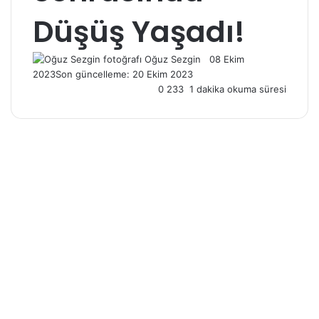
Düşüş Yaşadı!
Follow
Bir
Oğuz Sezgin
08 Ekim
on
e-
2023
Son güncelleme: 20 Ekim 2023
X
posta
0
233
1 dakika okuma süresi
göndermek