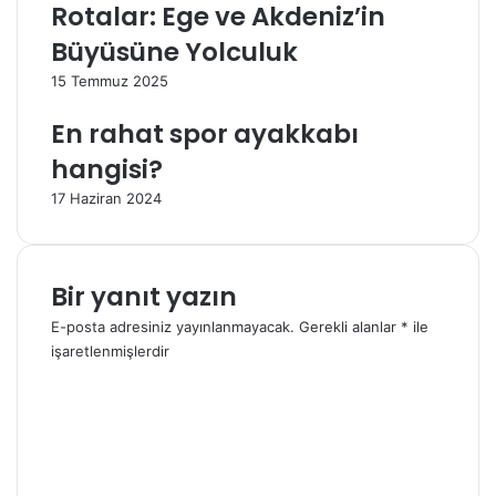
Rotalar: Ege ve Akdeniz’in
Büyüsüne Yolculuk
15 Temmuz 2025
En rahat spor ayakkabı
hangisi?
17 Haziran 2024
Bir yanıt yazın
E-posta adresiniz yayınlanmayacak.
Gerekli alanlar
*
ile
işaretlenmişlerdir
Y
o
r
u
m