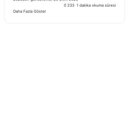
X
posta
0
233
1 dakika okuma süresi
göndermek
Daha Fazla Göster