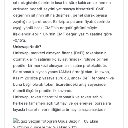
sıfır çizgisinin üzerinde kısa bir süre kaldı ancak hemen
ardından negatif seyrini yatırımcıya hissettirdi. CMF
değerinin sıfırının altına düşmesi, genel olarak piyasa
zayıflığına işaret eder. Bir kripto paranın fiyatı üzerinde
aşağı yönlü baskı CMF’nin negatif görünümüyle
ilişkilendirilebilir. UNI’nin CMF değeri yazım saatine göre
-0,15’ti.
Uniswap Nedir?
Uniswap
, merkezi olmayan finans (DeFi) tokenlarının
otomatik alım satımını kolaylaştırmadaki rolüyle bilinen
popüler bir merkezi olmayan alım satım protokolüdür.
Bir otomatik piyasa yapıcı (AMM) örneği olan Uniswap,
Kasım 2018’de piyasaya sürüldü, ancak DeFi fenomeni ve
buna bağlı olarak token ticaretindeki artış sayesinde
önemli ölçüde popülerlik kazandı.
Uniswap, token ticaretini otomatik ve token sahibi
herkese tamamen açık tutmayı ve geleneksel borsalara
kıyasla ticaretin verimliliğini artırmayı amaçlamaktadır.
Follow
Bir
Oğuz Sezgin
08 Ekim
on
e-
2023
Son güncelleme: 20 Ekim 2023