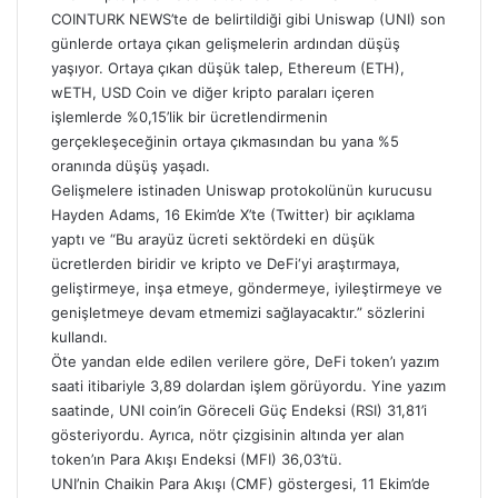
COINTURK NEWS
’te de belirtildiği gibi Uniswap (UNI) son
günlerde ortaya çıkan gelişmelerin ardından düşüş
yaşıyor. Ortaya çıkan düşük talep, Ethereum (ETH),
wETH, USD Coin ve diğer kripto paraları içeren
işlemlerde %0,15’lik bir ücretlendirmenin
gerçekleşeceğinin ortaya çıkmasından bu yana %5
oranında düşüş yaşadı.
Gelişmelere istinaden Uniswap protokolünün kurucusu
Hayden Adams, 16 Ekim’de X’te (Twitter) bir açıklama
yaptı ve “Bu arayüz ücreti sektördeki en düşük
ücretlerden biridir ve kripto ve DeFi‘yi araştırmaya,
geliştirmeye, inşa etmeye, göndermeye, iyileştirmeye ve
genişletmeye devam etmemizi sağlayacaktır.” sözlerini
kullandı.
Öte yandan elde edilen verilere göre, DeFi token’ı yazım
saati itibariyle 3,89 dolardan işlem görüyordu. Yine yazım
saatinde, UNI coin’in Göreceli Güç Endeksi (RSI) 31,81’i
gösteriyordu. Ayrıca, nötr çizgisinin altında yer alan
token’ın Para Akışı Endeksi (MFI) 36,03’tü.
UNI’nin Chaikin Para Akışı (CMF) göstergesi, 11 Ekim’de