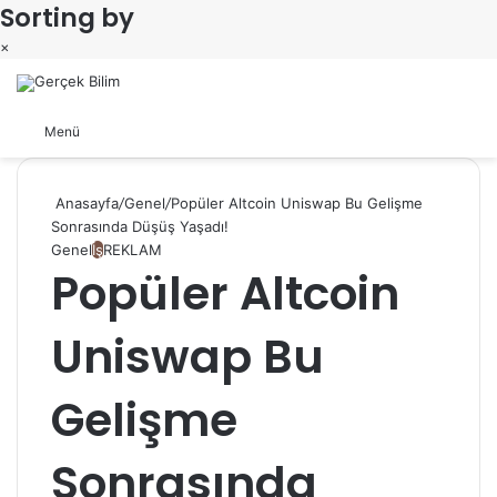
Sorting by
×
Arama yap ...
Dış görünümü değiştir
Menü
Anasayfa
/
Genel
/
Popüler Altcoin Uniswap Bu Gelişme
Sonrasında Düşüş Yaşadı!
Genel
İş
REKLAM
Popüler Altcoin
Uniswap Bu
Gelişme
Sonrasında