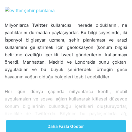
Milyonlarca
Twitter
kullanıcısı nerede olduklarını, ne
yaptıklarını durmadan paylaşıyorlar. Bu bilgi sayesinde, iki
İspanyol bilgisayar uzmanı, şehir planlaması ve arazi
kullanımını geliştirmek için geolokasyon (konum bilgisi
belirtme özelliği) içerikli tweet gönderilerini kullanmayı
önerdi. Manhattan, Madrid ve Londra’da bunu çoktan
uyguladılar ve bu büyük şehirlerdeki örneğin gece
hayatının yoğun olduğu bölgeleri tesbit edebildiler.
Her gün dünya çapında milyonlarca kentli, mobil
uygulamaları ve sosyal ağları kullanarak kitlesel düzeyde
konum bilgilerinin bulunduğu içerikleri oluşturuyorlar,
özellikle de Twitter’da. Böylece bu paylaşımlarla, ağ,
insanlar ve çevreleri arasındaki etkileşim aracı haline
Daha Fazla Göster
geliyor ve şehir hayatını planlamada öneriler sunabiliyor.