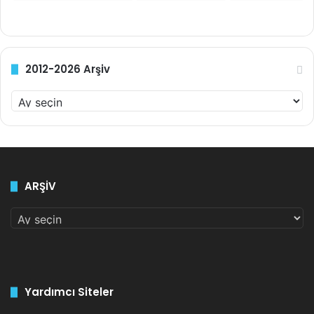
2012-2026 Arşiv
2
0
1
2
-
2
ARŞİV
0
2
ARŞİV
6
A
r
ş
i
v
Yardımcı Siteler