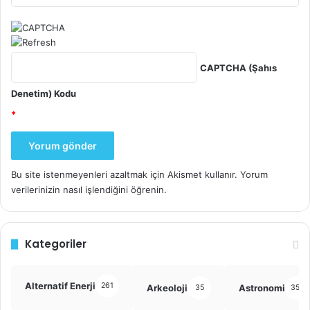
Araştırma Referansı :
Vanessa Frias-Martinez, Enrique Frias-Martinez.
Spectral clustering for sensing urban land use using
CAPTCHA (Şahıs
Twitter activity
.
Engineering Applications of Artificial
Denetim) Kodu
Intelligence
, 2014; 35: 237 DOI:
*
10.1016/j.engappai.2014.06.019
konum
şehir planlamada
twitter
Bu site istenmeyenleri azaltmak için Akismet kullanır.
Yorum
verilerinizin nasıl işlendiğini öğrenin.
urban planning
Kategoriler
Alternatif Enerji
261
Arkeoloji
Astronomi
35
355