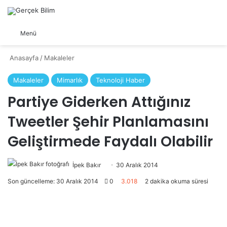
Arama yap ...
Dış görünümü değiştir
Menü
Anasayfa
/
Makaleler
Makaleler
Mimarlık
Teknoloji Haber
Partiye Giderken Attığınız
Tweetler Şehir Planlamasını
Geliştirmede Faydalı Olabilir
İpek Bakır
Bir
30 Aralık 2014
e-
Son güncelleme: 30 Aralık 2014
0
3.018
2 dakika okuma süresi
posta
göndermek