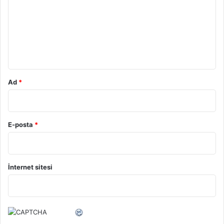
r
u
m
*
Ad
*
E-posta
*
İnternet sitesi