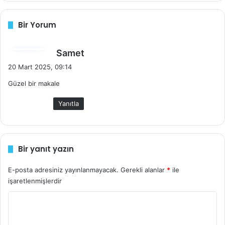
Bir Yorum
d
Samet
e
20 Mart 2025, 09:14
d
Güzel bir makale
i
k
Yanıtla
i
:
Bir yanıt yazın
E-posta adresiniz yayınlanmayacak.
Gerekli alanlar
*
ile
işaretlenmişlerdir
Y
o