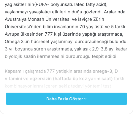
yağ asitlerinin(PUFA- polyunsaturated fatty acid),
yaşlanmayı yavaşlatıcı etkileri olduğu gözlendi. Aralarında
Avustralya Monash Üniversitesi ve İsviçre Zürih
Üniversitesi’nden bilim insanlarının 70 yaş üstü ve 5 farklı
Avrupa ülkesinden 777 kişi üzerinde yaptığı araştırmada,
Omega 3’ün hücresel yaşlanmayı durdurabileceği bulundu.
3 yıl boyunca süren araştırmada, yaklaşık 2,9-3,8 ay kadar
biyolojik saatin ilermemesini durdurduğu tespit edildi.
Kapsamlı çalışmada 777 yetişkin arasında
omega-3, D
vitamini ve egzersizin
(haftada üç kez yarım saat)
farklı
kombinasyonlarını içeren sekiz tedavi yöntemi test
edilmiştir. Araştırmacılar, çalışmanın tamamlanmasının
Daha Fazla Göster
ardından alınan kan örneklerinin, omega-3, D vitamini ve
egzersiz programı verilenlerin örneklerinde önemli bir fark
gösterdiğini, PUFA’nın dahil edildiği gruplarda ise sadece D
vitamini verilenlere kıyasla iyileşme olduğunu tespit etti.