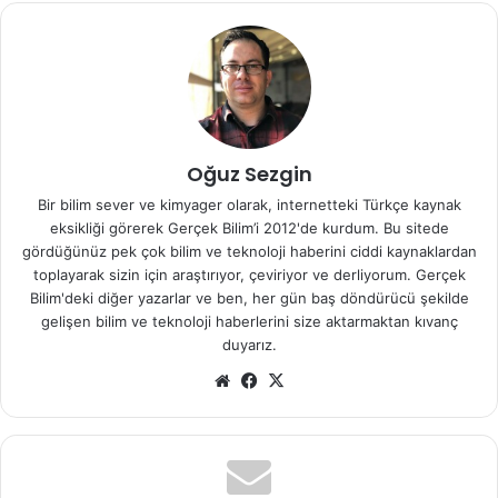
Bilim insanları uzun yıllardır omega-3’ü mikroskop altında
incelemekte ve birçok kansere ve arteriyel plaklara(kalp
damarlarını tıkayan plaklar) karşı kalkan oluşturabileceğini
öne süren araştırmalar yapmaktadır. Hatta son zamanlarda
agre bastırılmasıyla da ilişkilendiriliyor. Bununla birlikte,
Oğuz Sezgin
faydalarının abartılmış olabileceğini, hatta kalp sağlığı
Bir bilim sever ve kimyager olarak, internetteki Türkçe kaynak
çalışmaları ve kanser bulgularıyla çeliştiğini tespit eden
eksikliği görerek Gerçek Bilim’i 2012'de kurdum. Bu sitede
çok sayıda makale var. Esasen kesin olarak bildiğimiz tek
gördüğünüz pek çok bilim ve teknoloji haberini ciddi kaynaklardan
şey, doğal olarak oluşan bu yağ asidi hakkında aslında çok
toplayarak sizin için araştırıyor, çeviriyor ve derliyorum. Gerçek
fazla şey bilmediğimizdir.
Bilim'deki diğer yazarlar ve ben, her gün baş döndürücü şekilde
gelişen bilim ve teknoloji haberlerini size aktarmaktan kıvanç
duyarız.
İsviçre’deki bu araştırmaya katılanların günde sadece bir
Web
Facebook
X
gram gibi düşük bir omega-3 dozuna bağlı kalmaları
sitesi
gerekiyordu. Eğer yumurta şimdilik söz konusu değilse,
keten tohumu, somon balığı, ceviz ve tabii ki takviyeler
seviyeleri yükseltebilir.