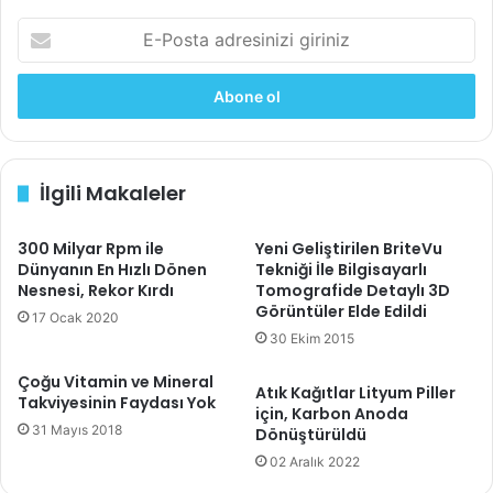
Çalışmada biyolojik yaşlanmayı ölçmek için standart bir
E-
ölçütün olmaması ve Avrupa merkezli deneme katılımcıları
Posta
adresinizi
gibi sınırlamalar olsa da, yaşlanan hücre sağlığına
giriniz
faydalarını gösteren hayvan deneylerinin ardından omega-
3 için umut verici bir işarettir. Ayrıca ‘sağlıklı yaşlanmayı’
değerlendirmek için sadece yılların değil, moleküler
biyobelirteçlerin de önemine işaret ediyor.
İlgili Makaleler
Araştırmacılar, “Biyolojik yaşlanmadaki küçük değişiklikler
300 Milyar Rpm ile
Yeni Geliştirilen BriteVu
Dünyanın En Hızlı Dönen
Tekniği İle Bilgisayarlı
bile, eğer sürdürülürse, toplum sağlığı üzerinde önemli
Nesnesi, Rekor Kırdı
Tomografide Detaylı 3D
etkilere sahip olabilir,” sonucuna vardı.
Görüntüler Elde Edildi
17 Ocak 2020
30 Ekim 2015
Çalışma Nature Aging
dergisinde yayımlandı .
Çoğu Vitamin ve Mineral
Atık Kağıtlar Lityum Piller
Takviyesinin Faydası Yok
Kaynak:
Zürih Üniversitesi,
Scimex
için, Karbon Anoda
31 Mayıs 2018
Dönüştürüldü
02 Aralık 2022
omega 3
yaşlanma