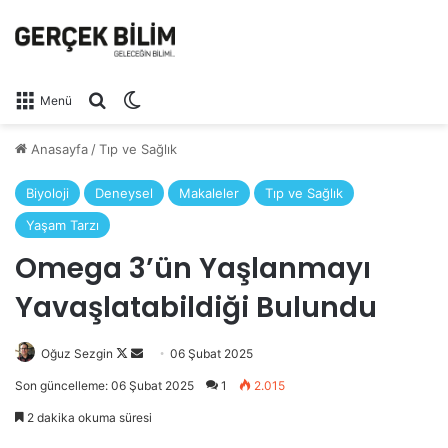
Arama yap ...
Dış görünümü değiştir
Menü
Anasayfa
/
Tıp ve Sağlık
Biyoloji
Deneysel
Makaleler
Tıp ve Sağlık
Yaşam Tarzı
Omega 3’ün Yaşlanmayı
Yavaşlatabildiği Bulundu
Follow
Bir
Oğuz Sezgin
06 Şubat 2025
on
e-
Son güncelleme: 06 Şubat 2025
1
2.015
X
posta
2 dakika okuma süresi
göndermek