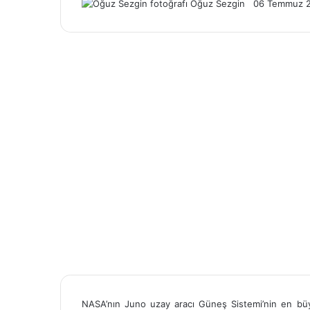
Oğuz Sezgin
Follow
Bir
06 Temmuz 
on
e-
X
posta
göndermek
NASA’nın Juno uzay aracı Güneş Sistemi’nin en bü