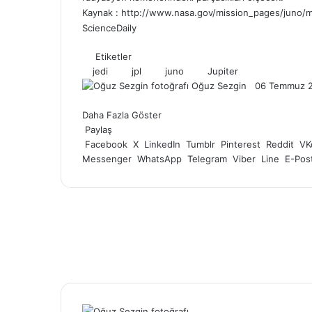
Kaynak :
http://www.nasa.gov/mission_pages/juno/m
ScienceDaily
Etiketler
jedi
jpl
juno
Jupiter
Oğuz Sezgin
F
B
06 Temmuz 
o
i
Daha Fazla Göster
l
r
Paylaş
l
e
Facebook
X
LinkedIn
Tumblr
Pinterest
o
-
Reddit
VK
Messenger
WhatsApp
Telegram
Viber
w
p
Line
E-Post
o
o
n
s
X
t
a
g
ö
n
d
e
r