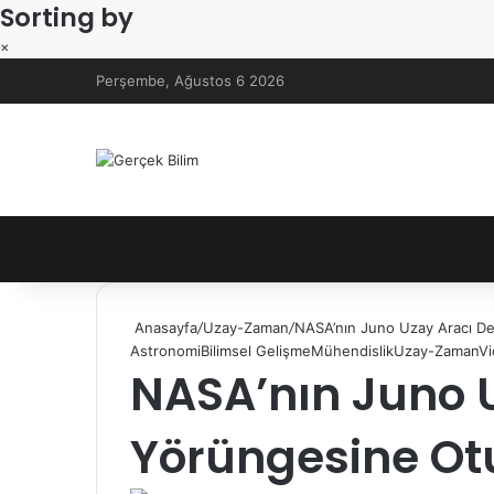
Sorting by
×
Perşembe, Ağustos 6 2026
Anasayfa
/
Uzay-Zaman
/
NASA’nın Juno Uzay Aracı De
Astronomi
Bilimsel Gelişme
Mühendislik
Uzay-Zaman
Vi
NASA’nın Juno U
Yörüngesine Ot