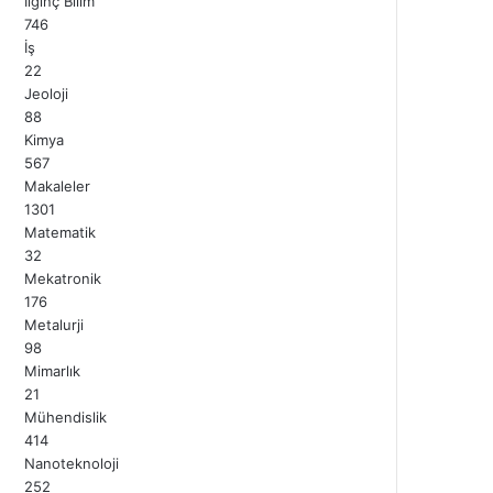
İlginç Bilim
746
İş
22
Jeoloji
88
Kimya
567
Makaleler
1301
Matematik
32
Mekatronik
176
Metalurji
98
Mimarlık
21
Mühendislik
414
Nanoteknoloji
252