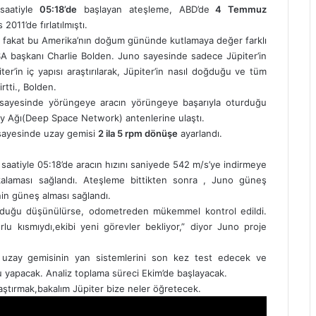
saatiyle
05:18’de
başlayan ateşleme, ABD’de
4 Temmuz
011’de fırlatılmıştı.
r, fakat bu Amerika’nın doğum gününde kutlamaya değer farklı
ASA başkanı Charlie Bolden. Juno sayesinde sadece Jüpiter’in
r’in iç yapısı araştırılarak, Jüpiter’in nasıl doğduğu ve tüm
rtti., Bolden.
 sayesinde yörüngeye aracın yörüngeye başarıyla oturduğu
ay Ağı(Deep Space Network) antenlerine ulaştı.
 sayesinde uzay gemisi
2 ila 5 rpm dönüşe
ayarlandı.
atiyle 05:18’de aracın hızını saniyede 542 m/s’ye indirmeye
kalaması sağlandı. Ateşleme bittikten sonra , Juno güneş
nin güneş alması sağlandı.
duğu düşünülürse, odometreden mükemmel kontrol edildi.
lu kısmıydı,ekibi yeni görevler bekliyor,” diyor Juno proje
 uzay gemisinin yan sistemlerini son kez test edecek ve
u yapacak. Analiz toplama süreci Ekim’de başlayacak.
raştırmak,bakalım Jüpiter bize neler öğretecek.