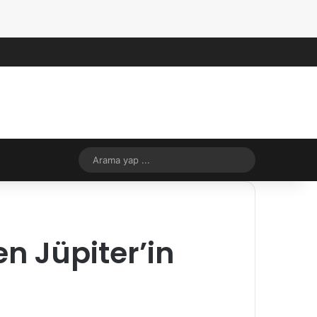
Facebook
X
YouTube
Instagram
RSS
Kayıt Ol
Rastgele Makale
Kenar Bölmes
Rastgele Makale
Dış görünümü değiştir
Arama
yap
...
n Jüpiter’in