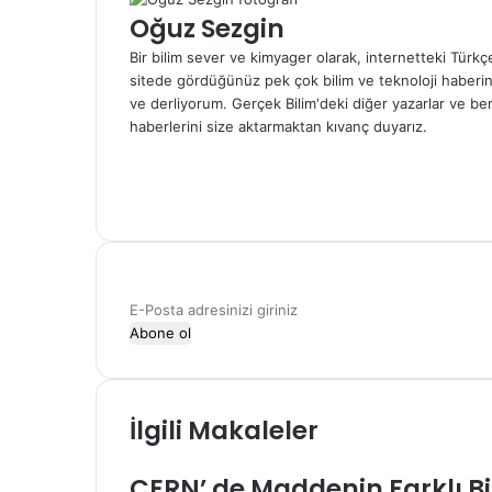
m
Oğuz Sezgin
e
Bir bilim sever ve kimyager olarak, internetteki Türk
k
sitede gördüğünüz pek çok bilim ve teknoloji haberini 
ve derliyorum. Gerçek Bilim'deki diğer yazarlar ve be
haberlerini size aktarmaktan kıvanç duyarız.
W
e
F
b
a
X
s
c
i
e
t
b
e
o
E
s
o
-
i
k
P
o
s
İlgili Makaleler
t
a
a
CERN’ de Maddenin Farklı Bi