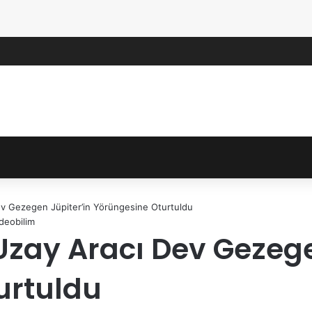
v Gezegen Jüpiter’in Yörüngesine Oturtuldu
deobilim
zay Aracı Dev Gezege
urtuldu