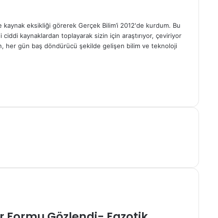
çe kaynak eksikliği görerek Gerçek Bilim’i 2012'de kurdum. Bu
ciddi kaynaklardan toplayarak sizin için araştırıyor, çeviriyor
n, her gün baş döndürücü şekilde gelişen bilim ve teknoloji
r Formu Gözlendi- Egzotik