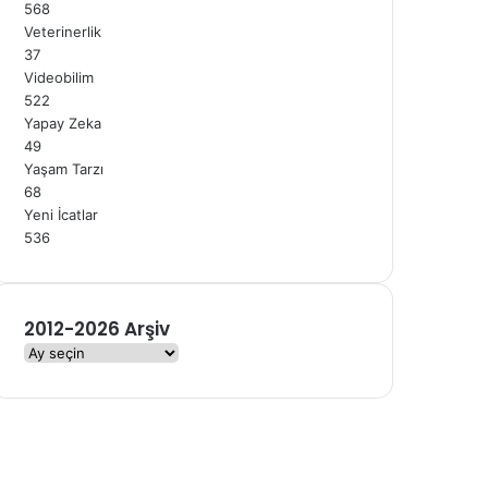
568
Veterinerlik
37
Videobilim
522
Yapay Zeka
49
Yaşam Tarzı
68
Yeni İcatlar
536
2012-2026 Arşiv
2
0
1
2
-
2