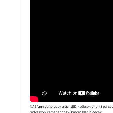
NASA’nın Juno uzay aracı JEDI (yüksek enerjili parçacı
radyasyon kemerlerindeki parçacıkları ölçecek.