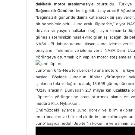
dakikalık motor ateşlemesiyle
oturtuldu. Türkiye 
Bağımsızlık Günü’ne
denk geldi. Uzay aracı 5 Ağustos 2
“Bağımsızlık gününde daima kutlanacak bir şey vardı
bir sebebimiz oldu, Juno artık Jüpiter’de,” diyor N
devasa radyasyon halkaları değil, aynı zamanda Jüpite
güneş sistemimizin nasıl evrildiği anlaşılacağını da beli
NASA JPL laboratuarına ulaşan Juno izleme verisi
onaylandı. Telemetri ve izleme verisi NASA Derin Uz
Yörüngeye oturtmak için yapılan motor ateşlemeleri
Juno’nun 645-Newton Leros-1b ana motoru, Türkiye sa
başladı. Böylece Juno’nun Jüpiter yörüngesini ya
ışınlarına tekrar doğrultularak, 18,698 güneş hücresi
“Uzay aracının Dünya’dan
2,7 milyar km uzaklıkta
ol
Jüpiter’in yörüngesine aracı oturtmak planın en zor
müdürü Rick Nybakken.
Önümüzdeki aylarda Juno görev ve bilim ekipleri
enstrümanları ve bilimsel aletlerin son kalibrasyonun
Juno’ başlıca hedefi Jüpiter’in kökenini ve evrimini a