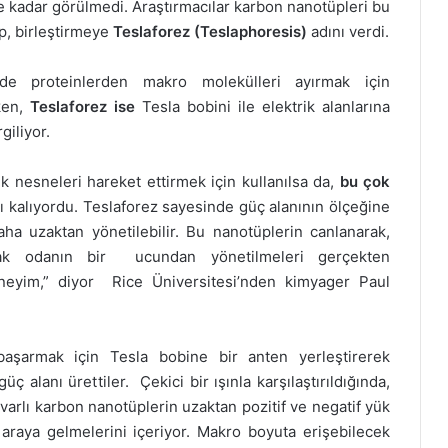
kadar görülmedi. Araştırmacılar karbon nanotüpleri bu
p, birleştirmeye
Teslaforez (Teslaphoresis)
adını verdi.
inde proteinlerden makro molekülleri ayırmak için
ken,
Teslaforez ise
Tesla bobini ile elektrik alanlarına
giliyor.
 nesneleri hareket ettirmek için kullanılsa da,
bu çok
lı kalıyordu. Teslaforez sayesinde güç alanının ölçeğine
ha uzaktan yönetilebilir. Bu nanotüplerin canlanarak,
arak odanın bir ucundan yönetilmeleri gerçekten
eyim,” diyor Rice Üniversitesi’nden kimyager Paul
başarmak için Tesla bobine bir anten yerleştirerek
üç alanı ürettiler. Çekici bir ışınla karşılaştırıldığında,
varlı karbon nanotüplerin uzaktan pozitif ve negatif yük
 araya gelmelerini içeriyor. Makro boyuta erişebilecek