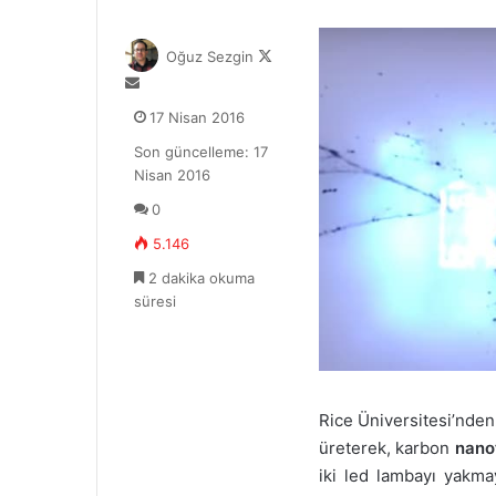
F
Oğuz Sezgin
o
B
l
i
17 Nisan 2016
l
r
o
Son güncelleme: 17
e
w
Nisan 2016
-
o
p
0
n
o
X
5.146
s
t
2 dakika okuma
a
süresi
g
ö
n
d
e
Rice Üniversitesi’nden
r
üreterek, karbon
nano
m
iki led lambayı yakma
e