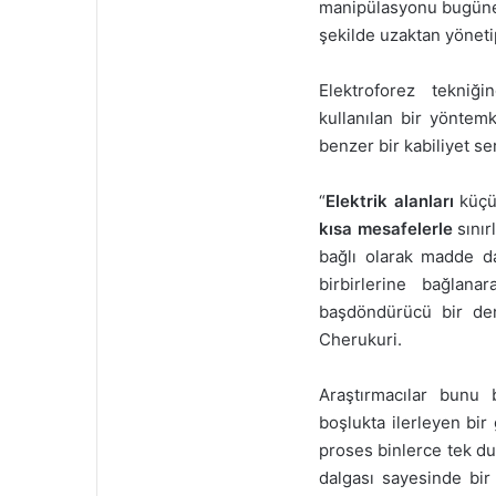
manipülasyonu bugüne 
k
şekilde uzaktan yöneti
Elektroforez tekniğ
kullanılan bir yöntem
benzer bir kabiliyet ser
“
Elektrik alanları
küçük
kısa mesafelerle
sınır
bağlı olarak madde da
birbirlerine bağlan
başdöndürücü bir den
Cherukuri.
Araştırmacılar bunu 
boşlukta ilerleyen bir g
proses binlerce tek du
dalgası sayesinde bir