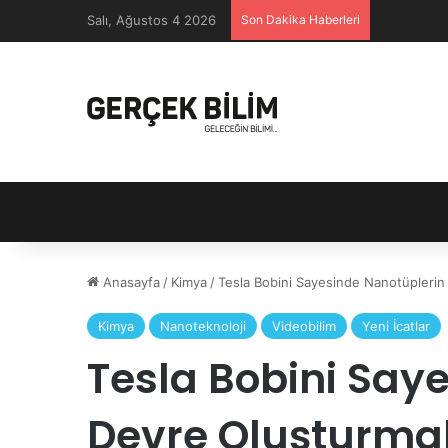
Salı, Ağustos 4 2026
Son Dakika Haberleri
Anasayfa
/
Kimya
/
Tesla Bobini Sayesinde Nanotüplerin
Kimya
Nanoteknoloji
Videobilim
Yeni İcatlar
Tesla Bobini Say
Devre Oluşturmal