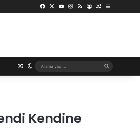
Facebook
X
YouTube
Instagram
RSS
Kayıt Ol
Rastgele Makale
Kenar Bölme
Rastgele Makale
Dış görünümü değiştir
Arama
yap
...
endi Kendine