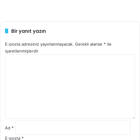
Bir yanıt yazın
E-posta adresiniz yayınlanmayacak.
Gerekli alanlar
*
ile
işaretlenmişlerdir
Y
o
r
u
m
*
Ad
*
E-posta
*