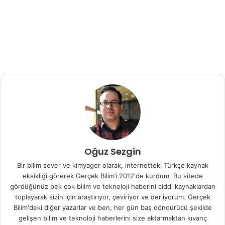
aldıkları 145 bitkiye radyokarbon testi uyguladılar.
Toplanan numuneler 1 metre yükseklikteki buzul
keplerinden alındı. Genelde bu buzlar yılda 2-3 metre
çekilir. Miller; radyokarbon testlerinin çok yaşlı olduğunu
görünce şok olduğunu belirtiyor.
Grönland’ ın hemen doğusunda 196.000 metrekare yer
alan Baffin Adası Dünya’ nın en büyük beşinci adası. Büyük
kısmı Arktik Dairesi’ nde yer alıyor. Adanın tepelerinde
bulunan buz kepleri erimez ve genelde buz yataklarında
durur. Baffin Adası’ nın eski iklimini yeniden oluşturmak ve
radyokarbon tarihini sınırlamak için daha önce Grönland
Oğuz Sezgin
Buz Tabakası’ ndan alınan verileri kullandılar .
Bir bilim sever ve kimyager olarak, internetteki Türkçe kaynak
eksikliği görerek Gerçek Bilim’i 2012'de kurdum. Bu sitede
Alınan veriler gösterdi ki, Arktik’deki yaz sıcaklıkları
gördüğünüz pek çok bilim ve teknoloji haberini ciddi kaynaklardan
120.000 yıl önce de bu sıcaklıktaydı. Yani interglasiyal
toplayarak sizin için araştırıyor, çeviriyor ve derliyorum. Gerçek
periyoduyla aynı.
Bilim'deki diğer yazarlar ve ben, her gün baş döndürücü şekilde
gelişen bilim ve teknoloji haberlerini size aktarmaktan kıvanç