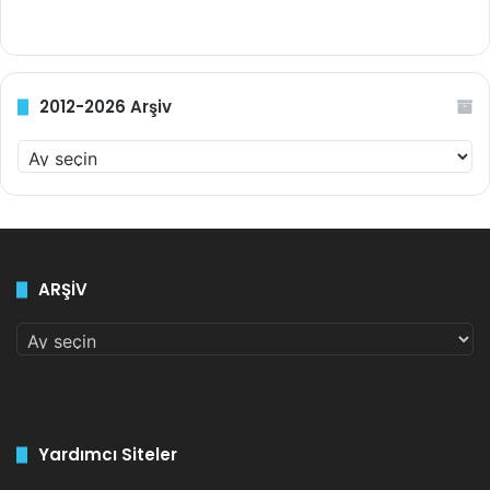
2012-2026 Arşiv
2
0
1
2
-
2
ARŞİV
0
2
ARŞİV
6
A
r
ş
i
v
Yardımcı Siteler