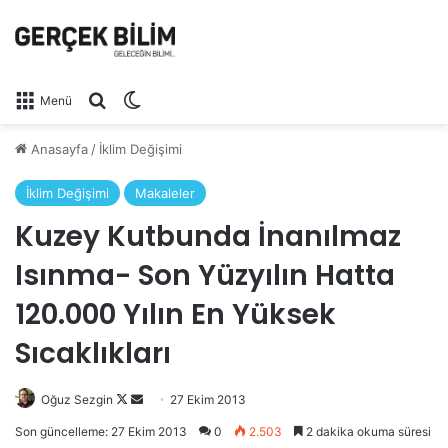
Arama yap ...
Dış görünümü değiştir
Menü
Anasayfa
/
İklim Değişimi
İklim Değişimi
Makaleler
Kuzey Kutbunda İnanılmaz
Isınma- Son Yüzyılın Hatta
120.000 Yılın En Yüksek
Sıcaklıkları
Oğuz Sezgin
Follow
Bir
27 Ekim 2013
on
e-
Son güncelleme: 27 Ekim 2013
0
2.503
2 dakika okuma süresi
X
posta