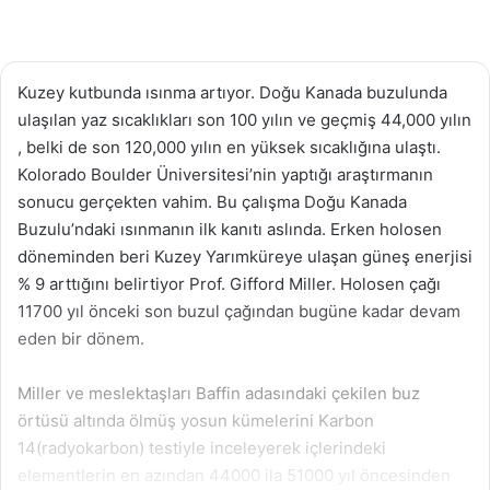
Kuzey kutbunda ısınma artıyor. Doğu Kanada buzulunda
ulaşılan yaz sıcaklıkları son 100 yılın ve geçmiş 44,000 yılın
, belki de son 120,000 yılın en yüksek sıcaklığına ulaştı.
Kolorado Boulder Üniversitesi’nin yaptığı araştırmanın
sonucu gerçekten vahim. Bu çalışma Doğu Kanada
Buzulu’ndaki ısınmanın ilk kanıtı aslında. Erken holosen
döneminden beri Kuzey Yarımküreye ulaşan güneş enerjisi
% 9 arttığını belirtiyor Prof. Gifford Miller. Holosen çağı
11700 yıl önceki son buzul çağından bugüne kadar devam
eden bir dönem.
Miller ve meslektaşları Baffin adasındaki çekilen buz
örtüsü altında ölmüş yosun kümelerini Karbon
14(radyokarbon) testiyle inceleyerek içlerindeki
elementlerin en azından 44000 ila 51000 yıl öncesinden