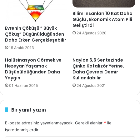
i
“İşte Baffin Adası bölgesinde 1970′ e kadar önemli bir
z
Bilim İnsanları 10 Kat Daha
ısınma görülmedi. Fakat son 20 yılda bölgede gerçekleşen
i
Güçlü , Ekonomik Atom Pili
Geliştirdi
g
sıcaklık artışı inanılmaz derecede. Bu nedenle yakında
Evrenin Çöküşü ” Büyük
i
24 Ağustos 2020
bütün buz kepleri eriyecek, hatta ısınma olmasa da yok
Çöküş” Düşünüldüğünden
r
Daha Erken Gerçekleşebilir
olup gidecek,” diyor Miller.
i
15 Aralık 2013
n
Kolorado Boulder Üniversitesi’nin yaptığı araştırmaya göre
i
Halüsinasyon Görmek ve
Naylon 6,6 Sentezinde
z
atmosferde sera gazlarının artışıyla beraber 1991′ den bu
Hezeyan Yaşamak
Çinko Katalizör Yerine,
Düşünüldüğünden Daha
Daha Çevreci Demir
yana 7 Fahrenheit arttı.
Yaygın
Kullanılabilir
01 Haziran 2015
24 Ağustos 2021
2012′ de Miller ve meslektaşlarının yaptıkları çalışma Baffin
Adası buz kepleri ve sedimentlerinden elde edilen
verilerin, Küçük Buzul Çağı benzeri volkanlardan yayılan
Bir yanıt yazın
aerosol gazları güneş ışıklarının kırılarak solar
radyasyonunun düşmesine benzeyeceğini öneriyorlar.
E-posta adresiniz yayınlanmayacak.
Gerekli alanlar
*
ile
Böylece Küçük Buzul Çağı benzeri bir tetikleme olabileceği
işaretlenmişlerdir
öngörüldü.