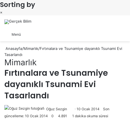
Sorting by
×
Arama yap ...
Dış görünümü değiştir
Menü
Anasayfa
/
Mimarlık
/
Fırtınalara ve Tsunamiye dayanıklı Tsunami Evi
Tasarlandı
Mimarlık
Fırtınalara ve Tsunamiye
dayanıklı Tsunami Evi
Tasarlandı
Oğuz Sezgin
Follow
Bir
10 Ocak 2014
Son
güncelleme: 10 Ocak 2014
0
4.891
on
e-
1 dakika okuma süresi
X
posta
göndermek