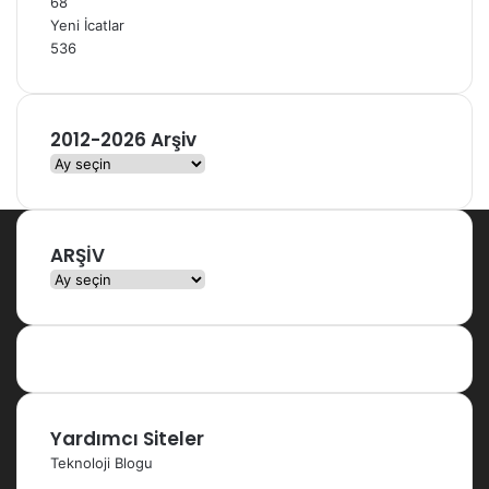
68
Yeni İcatlar
536
2012-2026 Arşiv
2
0
1
2
ARŞİV
-
2
ARŞİV
0
2
6
A
r
ş
Yardımcı Siteler
i
v
Teknoloji Blogu