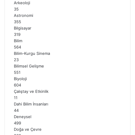
Arkeoloji
35
Astronomi
355
Bilgisayar
319
dayanıklı ev
sel evi
tsunami
Bilim
564
Bilim-Kurgu Sinema
23
Bilimsel Gelişme
551
Biyoloji
604
Çalıştay ve Etkinlik
11
Dahi Bilim İnsanları
44
Deneysel
499
Doğa ve Çevre