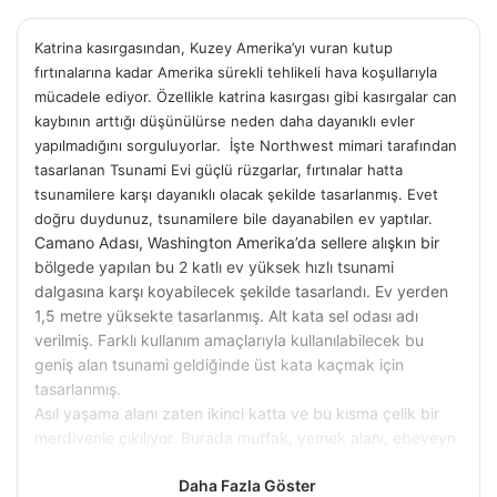
Katrina kasırgasından, Kuzey Amerika’yı vuran kutup
fırtınalarına kadar Amerika sürekli tehlikeli hava koşullarıyla
mücadele ediyor. Özellikle katrina kasırgası gibi kasırgalar can
kaybının arttığı düşünülürse neden daha dayanıklı evler
yapılmadığını sorguluyorlar. İşte Northwest mimari tarafından
tasarlanan Tsunami Evi güçlü rüzgarlar, fırtınalar hatta
tsunamilere karşı dayanıklı olacak şekilde tasarlanmış. Evet
doğru duydunuz, tsunamilere bile dayanabilen ev yaptılar.
Camano Adası, Washington Amerika’da sellere alışkın bir
bölgede yapılan bu 2 katlı ev yüksek hızlı tsunami
dalgasına karşı koyabilecek şekilde tasarlandı. Ev yerden
1,5 metre yüksekte tasarlanmış. Alt kata sel odası adı
verilmiş. Farklı kullanım amaçlarıyla kullanılabilecek bu
geniş alan tsunami geldiğinde üst kata kaçmak için
tasarlanmış.
Asıl yaşama alanı zaten ikinci katta ve bu kısma çelik bir
merdivenle çıkılıyor. Burada mutfak, yemek alanı, ebeveyn
odası, merdivenle çıkılabilen bir çatı katı odası var. Tasarım
Daha Fazla Göster
daha çok beton ve cam malzemeden oluştuğundan