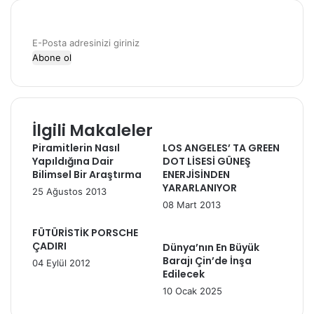
t
b
e
o
s
o
E
i
k
-
P
o
s
t
İlgili Makaleler
a
a
Piramitlerin Nasıl
LOS ANGELES’ TA GREEN
Yapıldığına Dair
DOT LİSESİ GÜNEŞ
d
Bilimsel Bir Araştırma
ENERJİSİNDEN
r
YARARLANIYOR
e
25 Ağustos 2013
s
08 Mart 2013
i
FÜTÜRİSTİK PORSCHE
n
ÇADIRI
Dünya’nın En Büyük
i
Barajı Çin’de İnşa
04 Eylül 2012
z
Edilecek
i
10 Ocak 2025
g
i