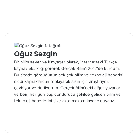
Oğuz Sezgin
Bir bilim sever ve kimyager olarak, internetteki Türkçe
kaynak eksikliği görerek Gerçek Bilim’i 2012'de kurdum.
Bu sitede gördüğünüz pek çok bilim ve teknoloji haberini
ciddi kaynaklardan toplayarak sizin için araştırıyor,
çeviriyor ve derliyorum. Gerçek Bilim'deki diğer yazarlar
ve ben, her gün baş döndürücü şekilde gelişen bilim ve
teknoloji haberlerini size aktarmaktan kıvanç duyarız.
W
Kaynak :
e
F
http://www.gizmag.com/tsunami-house-designs-northwest-
b
a
X
architects/30392/
s
c
i
e