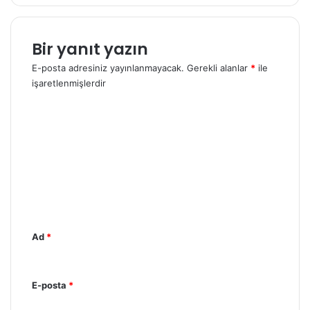
r
i
n
Bir yanıt yazın
i
z
E-posta adresiniz yayınlanmayacak.
Gerekli alanlar
*
ile
işaretlenmişlerdir
Y
o
r
u
m
*
Ad
*
E-posta
*