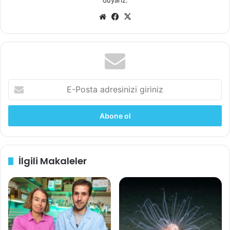
Web
Facebook
X
bilim
derman
ms
sitesi
multipl sklerosis
E-
Posta
adresinizi
giriniz
İlgili Makaleler