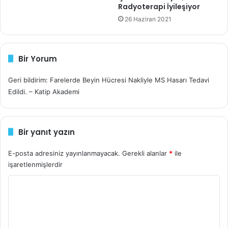
Radyoterapi İyileşiyor
26 Haziran 2021
Bir Yorum
Geri bildirim: Farelerde Beyin Hücresi Nakliyle MS Hasarı Tedavi
Edildi. – Katip Akademi
Bir yanıt yazın
E-posta adresiniz yayınlanmayacak.
Gerekli alanlar
*
ile
işaretlenmişlerdir
Y
o
r