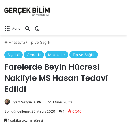
Arama yap ...
Dış görünümü değiştir
Menü
Anasayfa
/
Tıp ve Sağlık
Biyoloji
Genetik
Makaleler
Tıp ve Sağlık
Farelerde Beyin Hücresi
Nakliyle MS Hasarı Tedavi
Edildi
Follow
Bir
Oğuz Sezgin
25 Mayıs 2020
on
e-
Son güncelleme: 25 Mayıs 2020
1
6.540
X
posta
1 dakika okuma süresi
göndermek