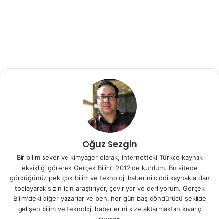
“Elde edilen bulgular sayesinde insan glial hücrelerin
naklinin, etkili bir şekilde yetişkin beyinde yeniden
miyelinleşmeyi sağlayabileceğini göstermiş oluyoruz. Bu
sonuçların önemli terapötik etkileri olacaktır ve multipl
skleroz ve diğer potansiyel
nörodejeneratif
hastalıkların
tedavisinde kavram kanıtlama sunmaktadır,” diyor
araştırmanın baş yazarı Steve Goldman
Araştırma ekibi klinik çalışmalara başlamak için FDA
izlemesinin bitmesini bekliyor.
Oğuz Sezgin
Umarız bu tedavi insanlarda işe yarar ve multipl skleroza
Bir bilim sever ve kimyager olarak, internetteki Türkçe kaynak
çare olur.
eksikliği görerek Gerçek Bilim’i 2012'de kurdum. Bu sitede
gördüğünüz pek çok bilim ve teknoloji haberini ciddi kaynaklardan
Araştırma
Cell Reports
dergisinde yayınlandı.
toplayarak sizin için araştırıyor, çeviriyor ve derliyorum. Gerçek
Bilim'deki diğer yazarlar ve ben, her gün baş döndürücü şekilde
gelişen bilim ve teknoloji haberlerini size aktarmaktan kıvanç
Kaynak:
University of Rochester
duyarız.