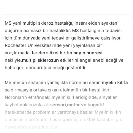
MS yani multipl skleroz hastalığı, insanı elden ayaktan
düşüren acımasız bir hastalıktır. MS hastalığının tedavisi
için tüm dünyada yeni tedaviler geliştirilmeye çalışılıyor.
Rochester Üniversitesi’nde yeni yayınlanan bir
araştırmada, farelere
özel bir tip beyin hücres
i
nakliyle,
multipl sklerozun
etkilerini engellenebileceği ve
hatta geri döndürülebileceği gösterildi.
MS immün sistemin yanlışlıkla nöronları saran
myelin kılıfa
saldırmasıyla ortaya çıkan otoimmün bir hastalıktır.
Nöronların etrafındaki myelin kılıf eridiğinde, sinyaller
kaybolarak bozularak
sensori,motor ve kognitif
hareketlerde problemler yaratmaya başlar. Myelin kılıfın
olmaması nöronların, hasar görmüş elektrik kabloları gibi
davranmasına neden olur.