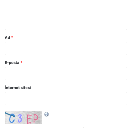
u
m
*
Ad
*
E-posta
*
İnternet sitesi