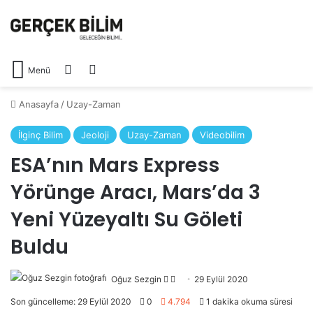
Arama yap ...
Dış görünümü değiştir
Menü
Anasayfa
/
Uzay-Zaman
İlginç Bilim
Jeoloji
Uzay-Zaman
Videobilim
ESA’nın Mars Express
Yörünge Aracı, Mars’da 3
Yeni Yüzeyaltı Su Göleti
Buldu
Follow
Bir
Oğuz Sezgin
29 Eylül 2020
on
e-
Son güncelleme: 29 Eylül 2020
0
4.794
1 dakika okuma süresi
X
posta