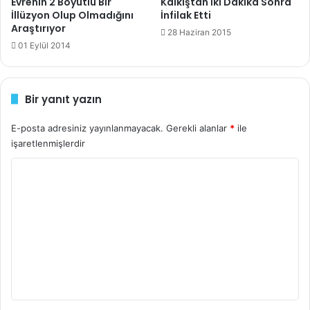
Evrenin 2 Boyutlu Bir
Kalkıştan İki Dakika Sonra
İllüzyon Olup Olmadığını
İnfilak Etti
Araştırıyor
28 Haziran 2015
01 Eylül 2014
Bir yanıt yazın
E-posta adresiniz yayınlanmayacak.
Gerekli alanlar
*
ile
işaretlenmişlerdir
marsda su
Y
o
r
u
m
*