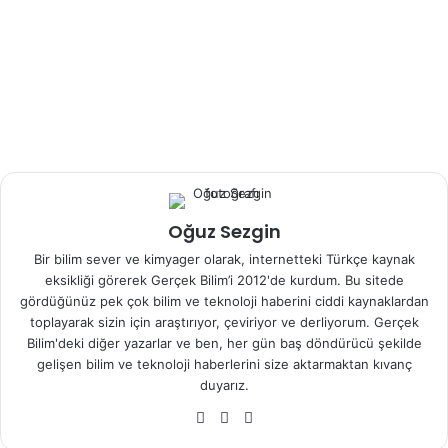
ESA’ya göre buzul altı gölleri, Grönland,Kanada ve
Antartika’daki buz keplerinin altındaki göllere benziyor.
Mars kutup bölgelerindeki dondurucu soğuklara rağmen,
su çok tuzlu olduğundan sıvı halde kalmış olabilir. Dünya’da
benzer tuz gölleri canlılar için çok ölümcül olabiliyor fakat
yine de extremofil mikroplar gibi organizmalar bu
ortamlarda hayatta kalabiliyor. İşte Mars yüzey altı kutup
gölleri sisteminde de bazı mikropların yaşama olasılığı var.
Oğuz Sezgin
Günümüzde Mars’ın çok ince bir atmosferi olduğundan,
yüzeyde sıvı halde su olamaz. Fakat ESA bu yüzey altı
Bir bilim sever ve kimyager olarak, internetteki Türkçe kaynak
suyunun milyonlarca hatta milyarlarca yıldır dayandığını
eksikliği görerek Gerçek Bilim’i 2012'de kurdum. Bu sitede
gördüğünüz pek çok bilim ve teknoloji haberini ciddi kaynaklardan
söylüyor. Hatta Mars bir zamanlarda göller,dereler ve
toplayarak sizin için araştırıyor, çeviriyor ve derliyorum. Gerçek
okyanuslar olduğu zamanlarda bile bu su vardı.
Bilim'deki diğer yazarlar ve ben, her gün baş döndürücü şekilde
gelişen bilim ve teknoloji haberlerini size aktarmaktan kıvanç
Videoda keşifle ilgili bilgiyi görebilirsiniz.
duyarız.
Web
Facebook
X
Kaynak:https://newatlas.com/space/mars-express-salty-
sitesi