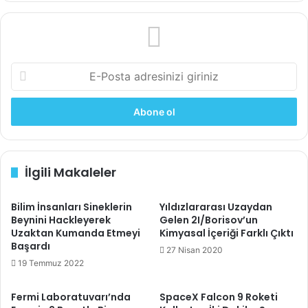
subsurface-ponds-martian-polar-ice-caps
E-
Posta
adresinizi
giriniz
İlgili Makaleler
Bilim İnsanları Sineklerin
Yıldızlararası Uzaydan
Beynini Hackleyerek
Gelen 2I/Borisov’un
Uzaktan Kumanda Etmeyi
Kimyasal İçeriği Farklı Çıktı
Başardı
27 Nisan 2020
19 Temmuz 2022
Fermi Laboratuvarı’nda
SpaceX Falcon 9 Roketi