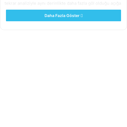
tekrar analiziyle aynı derinlikte daha fazla göl olduğu açığa
çıktı.
Daha Fazla Göster
Mars’ın güney buz keplerinin altındaki göletlerin radar
haritası-ESA