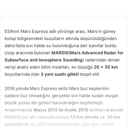
ESA’nın Mars Express adlı yörünge aracı, Mars’ın güney
kutup bölgesindeki buzulların altında düşünüldüğünden
daha fazla sıvı halde su bulunduğuna dair kanıtlar buldu.
Uzay aracında bulunan
MARSIS(Mars Advanced Radar for
Subsurface and Ionosphere Sounding
) radarından alınan
veriyi analiz eden bilim insanları, en büyüğü
20 x 30 km
boyutlarında olan
3 yeni sualtı göleti
tespit etti.
2018 yılında Mars Express ekibi Mars buz keplerinin
sadece buz olmadığını, gerçekte sıvı halde sudan oluşan
büyük yüzey altı gölleri barındırdığını keşfetmişti.
Araştırmacılar
Mayıs 2012 ile Aralık 2015
tarihleri arasında
MARSIS yer altı radarıyla; buzun
1,5 km altında ve 20 km
genişliğind
e bir gölü haritalandırmıştı. İşte aynı verinin