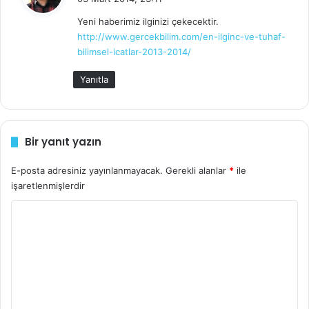
d
Yeni haberimiz ilginizi çekecektir.
i
http://www.gercekbilim.com/en-ilginc-ve-tuhaf-
k
bilimsel-icatlar-2013-2014/
i
:
Yanıtla
Bir yanıt yazın
E-posta adresiniz yayınlanmayacak.
Gerekli alanlar
*
ile
Klavyeli pantolonlar moda ve teknolojiyi birleştiriyor. Erik
işaretlenmişlerdir
de Nijs tarafından tasarlanan bu pantolonda kablosuz
Y
mouse, hoparlörler ve bluetooth klavye mevcut. Esnek
o
olan klavye sayesinde istediğiniz gibi oturabilirsiniz.
r
u
m
6. Facebook Beğen ve Beğenmeme Kaşesi