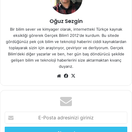
Oğuz Sezgin
Bir bilim sever ve kimyager olarak, internetteki Türkçe kaynak
eksikliği görerek Gerçek Bilim’i 2012'de kurdum. Bu sitede
gördüğünüz pek çok bilim ve teknoloji haberini ciddi kaynaklardan
toplayarak sizin için araştırıyor, çeviriyor ve derliyorum. Gerçek
Bilim'deki diğer yazarlar ve ben, her gün baş döndürücü şekilde
gelişen bilim ve teknoloji haberlerini size aktarmaktan kıvanç
duyarız.
SatuGo ismi aslında See Aim Throw captUre ve GO
We
Fa
X
sözcüklerinden oluşuyor. Yani gör, nişan al , fırlat, yakala
b
ce
ve git demek. İşte bu kamera tam olarak da bunu yapıyor.
sit
bo
Zıplayan kamera ayarladığınızda veya bir yere çarptığında
esi
ok
belli aralıklarla fotoğraf çekiyor. Fotoğraflar 3 megapiksel
boyutunda oluyor. Kamera henüz piyasaya çıkmasa da
E
kamera merakla bekleniyor.
-
P