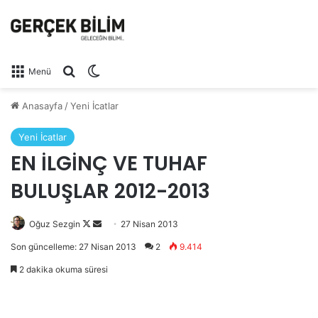
Arama yap ...
Dış görünümü değiştir
Menü
Anasayfa
/
Yeni İcatlar
Yeni İcatlar
EN İLGİNÇ VE TUHAF
BULUŞLAR 2012-2013
Oğuz Sezgin
Follow
Bir
27 Nisan 2013
on
e-
Son güncelleme: 27 Nisan 2013
2
9.414
X
posta
2 dakika okuma süresi
göndermek