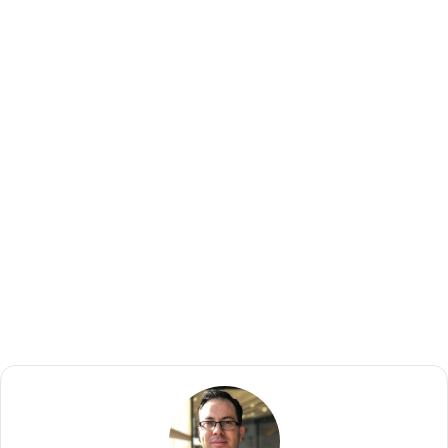
10. Asılabilir Çadır
Tehlikeli ormanlarda dolaşan bir macera mısınız? Eğer
öyleyseniz ağaçlara asılabilen bu çadır tam size göre. Alex
Shirley-Smith tarafından tasarlanan bu ağaç evi benzeri
kamp çadırı gerçekten ilginç ve eşsiz. Ağaçların arasına
asılan bu çadır sizi böceklerden, yılanlardan ve tehlikeli
hayvanlardan kolaylıkla koruyabiliyor.
9. SatuGo Zıplayan Kamera