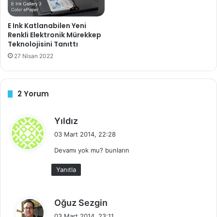
E Ink Katlanabilen Yeni
Renkli Elektronik Mürekkep
Teknolojisini Tanıttı
27 Nisan 2022
2 Yorum
Samsung’ un yeni kablosuz internete bağlanan buzdolabı
d
Yıldız
ile dijital notlar alabilir, Google takviminize bakabilir ya da
e
03 Mart 2014, 22:28
Pandora online radyosunu dinleyebilirsiniz. Ayrıca yemek
d
tarifleri indirebilir ya da evdekilere dijital notlar
Devamı yok mu? bunların
i
bırakabilirsiniz.
k
Yanıtla
i
:
d
Oğuz Sezgin
7. Klavyeli Pantolon
e
03 Mart 2014, 23:11