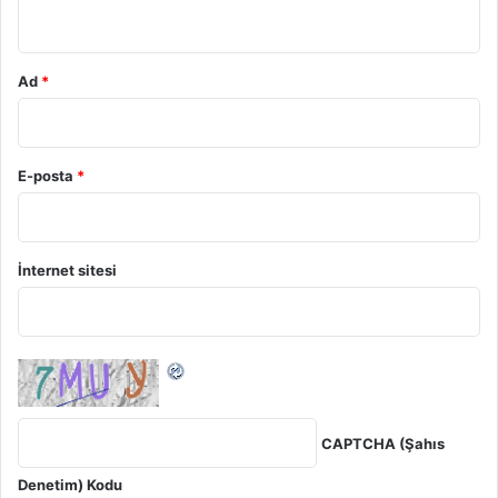
*
Ad
*
E-posta
*
İnternet sitesi
Fiyat: $7.99
CAPTCHA (Şahıs
Artık hayatımıza girmiş olan olan beğenme butonları artık
gerçeğe dönüşüüyor. Bu kaşe sayesinde beğendiklerinizi
Denetim) Kodu