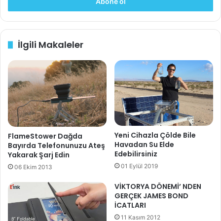
o
s
8. Samsung WiFi Buzdolabı
t
a
İlgili Makaleler
a
Fiyat aralığı : $2,699-$3,499
d
r
e
s
i
n
i
z
Yeni Cihazla Çölde Bile
FlameStower Dağda
i
Havadan Su Elde
Bayırda Telefonunuzu Ateş
g
Edebilirsiniz
Yakarak Şarj Edin
i
01 Eylül 2019
06 Ekim 2013
r
i
VİKTORYA DÖNEMİ’ NDEN
n
GERÇEK JAMES BOND
i
İCATLARI
z
11 Kasım 2012