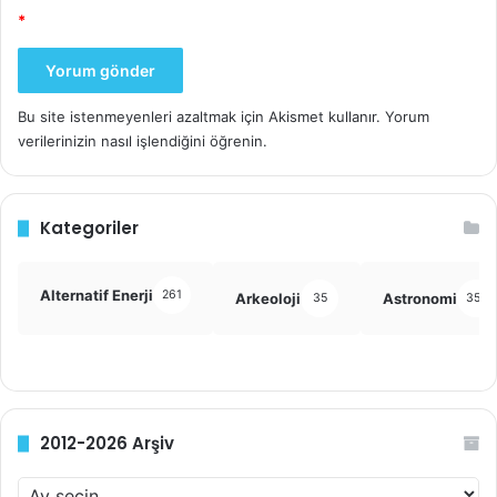
ve beğenmediklerini kolayca belirtebilirsiniz. İşte bu hepsi
*
bu kadar…
Bu site istenmeyenleri azaltmak için Akismet kullanır.
Yorum
verilerinizin nasıl işlendiğini öğrenin.
5. iPlunger iPhone tutacağı
Kategoriler
Alternatif Enerji
261
Arkeoloji
Astronomi
35
355
2012-2026 Arşiv
2