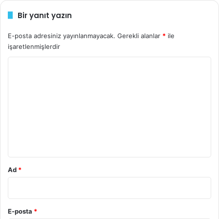
i
Bir yanıt yazın
n
i
z
E-posta adresiniz yayınlanmayacak.
Gerekli alanlar
*
ile
işaretlenmişlerdir
Y
o
r
u
m
*
Ad
*
E-posta
*