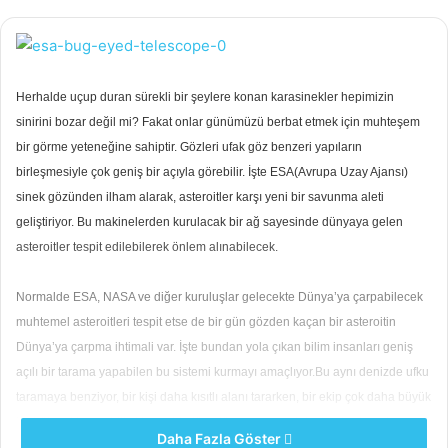
Herhalde uçup duran sürekli bir şeylere konan karasinekler hepimizin
sinirini bozar değil mi? Fakat onlar günümüzü berbat etmek için muhteşem
bir görme yeteneğine sahiptir. Gözleri ufak göz benzeri yapıların
birleşmesiyle çok geniş bir açıyla görebilir. İşte ESA(Avrupa Uzay Ajansı)
sinek gözünden ilham alarak, asteroitler karşı yeni bir savunma aleti
geliştiriyor. Bu makinelerden kurulacak bir ağ sayesinde dünyaya gelen
asteroitler tespit edilebilerek önlem alınabilecek.
Normalde ESA, NASA ve diğer kuruluşlar gelecekte Dünya’ya çarpabilecek
muhtemel asteroitleri tespit etse de bir gün gözden kaçan bir asteroitin
Dünya’ya çarpma ihtimali var. İşte bundan yola çıkan bilim insanları geniş
açılı bir tarama yapabilen bu sistemi kurmayı amaçlıyor.Bu aynı denizde ufku
taramaya benziyor, bir kişi daha kısıtlı alanı tararken, bir ekip çok daha büyük
bir bölgeyi tarayabilir. Normalde tüm dünyayı saran teleskoplardan oluşan
Daha Fazla Göster
bir ağ kurmak çok zor. Fakat yine de teleskoplar bu oldukça küçük ve çıplak