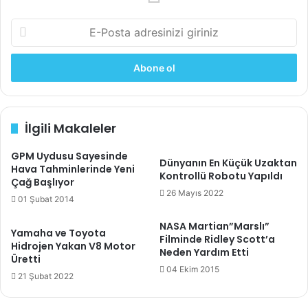
E
-
P
o
s
t
a
İlgili Makaleler
a
d
GPM Uydusu Sayesinde
r
Dünyanın En Küçük Uzaktan
Hava Tahminlerinde Yeni
e
Kontrollü Robotu Yapıldı
Çağ Başlıyor
s
26 Mayıs 2022
i
01 Şubat 2014
n
NASA Martian”Marslı”
i
Yamaha ve Toyota
Filminde Ridley Scott’a
z
Hidrojen Yakan V8 Motor
Neden Yardım Etti
i
Üretti
04 Ekim 2015
g
21 Şubat 2022
i
r