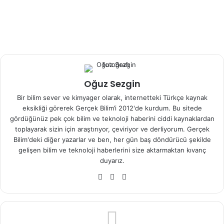
düşünüyor. CGS SpA başkanlığında 1,3 milyon dolarlık bir
kontratla geliştirilen cihaz ESA’ nın onayını alırsa ESA’ nın
Uzay uyarı sistemi için 13 milyon dolarlık bir prototip
üretilecek.
Bu sayede gezegenimizin asteroitlere karşı daha iyi korunması sağlanabilir.
Oğuz Sezgin
Bir bilim sever ve kimyager olarak, internetteki Türkçe kaynak
eksikliği görerek Gerçek Bilim’i 2012'de kurdum. Bu sitede
gördüğünüz pek çok bilim ve teknoloji haberini ciddi kaynaklardan
toplayarak sizin için araştırıyor, çeviriyor ve derliyorum. Gerçek
Bilim'deki diğer yazarlar ve ben, her gün baş döndürücü şekilde
gelişen bilim ve teknoloji haberlerini size aktarmaktan kıvanç
dev teleskop
esa
geniş açı
duyarız.
We
Fa
X
sinek gözü
teleskop
b
ce
sit
bo
esi
ok