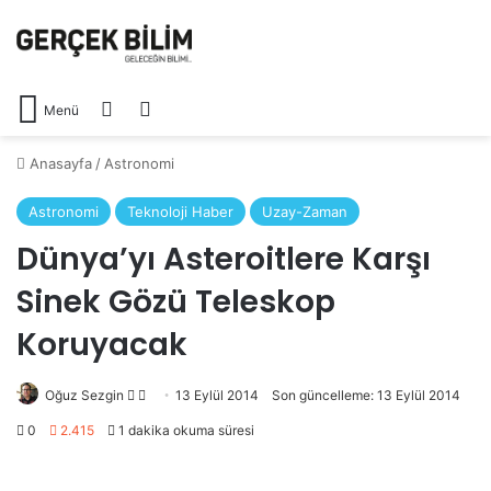
Arama yap ...
Dış görünümü değiştir
Menü
Anasayfa
/
Astronomi
Astronomi
Teknoloji Haber
Uzay-Zaman
Dünya’yı Asteroitlere Karşı
Sinek Gözü Teleskop
Koruyacak
Oğuz Sezgin
Follow
Bir
13 Eylül 2014
Son güncelleme: 13 Eylül 2014
on
e-
0
2.415
1 dakika okuma süresi
X
posta
göndermek