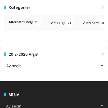
Kategoriler
Alternatif Enerji
261
Arkeoloji
Astronomi
35
355
2012-2026 Arşiv
2
0
1
2
-
2
ARŞİV
0
2
ARŞİV
6