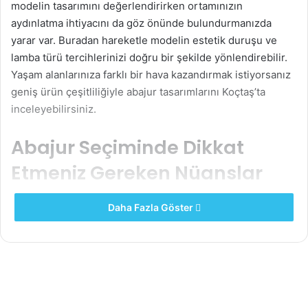
modelin tasarımını değerlendirirken ortamınızın
aydınlatma ihtiyacını da göz önünde bulundurmanızda
yarar var. Buradan hareketle modelin estetik duruşu ve
lamba türü tercihlerinizi doğru bir şekilde yönlendirebilir.
Yaşam alanlarınıza farklı bir hava kazandırmak istiyorsanız
geniş ürün çeşitliliğiyle abajur tasarımlarını Koçtaş’ta
inceleyebilirsiniz.
Abajur Seçiminde Dikkat
Etmeniz Gereken Nüanslar
Abajur modelleri, farklı tasarımlarla çeşitli mekanlarda
Daha Fazla Göster
sıklıkla tercih edilir. Genel anlamda bu modelleri
değerlendirirken materyaline, şekline ve büyüklüğüne,
tasarımına, kalitesine, renk geçişlerine ve elektronik
mekanizmasına özen gösterebilirsiniz. Ayrıca odanın iç
dizaynı ve büyüklüğü de model tercihini yakından etkiler.