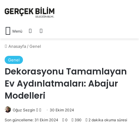
Arama yap ...
Dış görünümü değiştir
Menü
Anasayfa
/
Genel
Genel
Dekorasyonu Tamamlayan
Ev Aydınlatmaları: Abajur
Modelleri
Follow
Bir
Oğuz Sezgin
30 Ekim 2024
on
e-
Son güncelleme: 31 Ekim 2024
0
390
2 dakika okuma süresi
X
posta
göndermek