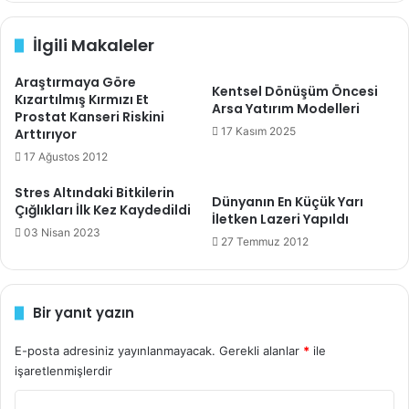
Abajur
, dekoratif görünümleriyle estetik çizginizde
İlgili Makaleler
tamamlayıcıdır ve aynı zamanda bu tasarımlar aydınlatma
aksesuarı olarak önceliğiniz olabilir. Bu bağlamda odanızın
Araştırmaya Göre
Kentsel Dönüşüm Öncesi
ebatlarına göre yüksek ışıklandırma kapasitesine ihtiyaç
Kızartılmış Kırmızı Et
Arsa Yatırım Modelleri
duyulabilirsiniz. Salon ya da iş yerlerinde oturma alanının
Prostat Kanseri Riskini
17 Kasım 2025
Arttırıyor
fazla olması, aydınlatma birimlerini maksimuma
17 Ağustos 2012
çıkarmanızın da ana nedenlerindendir. Bu anlamda
artırılmış lamba sayısıyla beraber ışığı geçirebilen şeffaf
Stres Altındaki Bitkilerin
Dünyanın En Küçük Yarı
şapkalı modelleri tercih edebilirsiniz. Diğer bir taraftan
Çığlıkları İlk Kez Kaydedildi
İletken Lazeri Yapıldı
yatak odası gibi alanlarda loş ışığı seçmek, uykuya
03 Nisan 2023
27 Temmuz 2012
dalmanızı kolaylaştırır. Bu alanda kullanacağınız modellerin
şapkalarında koyu renkli ve kalın kumaşlı tasarımlar nokta
atışı olabilir.
Bir yanıt yazın
Yaşam alanınız minimal ölçülere sahipse ayaklı abajurlar
E-posta adresiniz yayınlanmayacak.
Gerekli alanlar
*
ile
kurtarıcı parçalarınızdan olabilir. Ayaklı modellerin masa,
işaretlenmişlerdir
dolap, raf gibi mobilya birimleri ile tasarlanması
Y