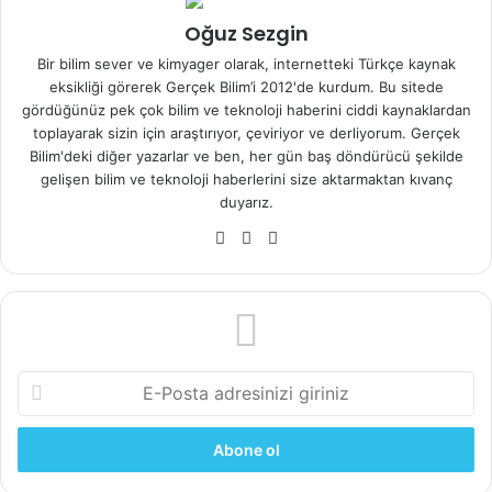
Salon gibi misafirlerinizi ağırladığınız alanlarda ise cam
tasarımla sofistike tarzınızı devam ettirebilir, bu
Oğuz Sezgin
tasarımlarda taşlı aksesuarlar kullanıldığında ise klasik
Bir bilim sever ve kimyager olarak, internetteki Türkçe kaynak
stilinize dikkat çekebilirsiniz.
eksikliği görerek Gerçek Bilim’i 2012'de kurdum. Bu sitede
gördüğünüz pek çok bilim ve teknoloji haberini ciddi kaynaklardan
toplayarak sizin için araştırıyor, çeviriyor ve derliyorum. Gerçek
Son dönemde trend yakalayan endüstriyel tarzı evinize
Bilim'deki diğer yazarlar ve ben, her gün baş döndürücü şekilde
taşımak istiyorsanız teknolojik eklentili metal ağırlıklı
gelişen bilim ve teknoloji haberlerini size aktarmaktan kıvanç
modellere de yönelebilirsiniz. Farklı bir bakış açısıyla
duyarız.
odanızda mobilyalarınız arasında kontrast oluşturmak
Web
Facebook
X
istiyorsanız modellerde zıt renk tonları da tercih
sitesi
edebilirsiniz. Bunun yanında geniş bir mekanınız varsa
siyah ya da koyu renklere yönelerek bohem stilinizi
sürdürebilirsiniz.
Fonksiyonel Tasarımlarla
E-
Posta
Zenginleştirilen Abajur
adresinizi
giriniz
Tasarımları