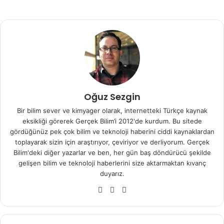
ve tok olduğunu söylüyor. Ayrıca bu süper çelik, uçak
çeliğinin % 20 maliyetine üretilebiliyor.
Süper çelik üretmek için yeni geliştirilen deforme ve
bölümleme metodu (D&P) kullanılıyor. Böylece eşsiz
tasarım özelliği sayesinde tokluk sağlanıyor. Malzemenin
yüzeyinde bir çatlak oluşursa, hemen bu çatlağın altında
çoklu
mikro çatlaklar
oluşuyor. Bu çatlaklar dış
Oğuz Sezgin
kuvvetlerden kaynaklanan enerjiyi absorblayarak, ana
Bir bilim sever ve kimyager olarak, internetteki Türkçe kaynak
çatlağın çabucak yayılmasını engelliyor.
eksikliği görerek Gerçek Bilim’i 2012'de kurdum. Bu sitede
gördüğünüz pek çok bilim ve teknoloji haberini ciddi kaynaklardan
Araştırma ekibi bu yeni süper çeliğin yüksek dayanımlı
toplayarak sizin için araştırıyor, çeviriyor ve derliyorum. Gerçek
köprü tellerinde,
kurşun geçirmez
yeleklerde, araba
Bilim'deki diğer yazarlar ve ben, her gün baş döndürücü şekilde
gelişen bilim ve teknoloji haberlerini size aktarmaktan kıvanç
amortisörlerinde ve diğer uygulamalarda
duyarız.
kullanılabileceğini belirtiyor.
Web
Facebook
X
sitesi
“Bu eşsiz süper çeliği endüstriye kazandırmak için büyük
bir adım attık. Süper çelik, kurşun geçirmez yelek, köprü