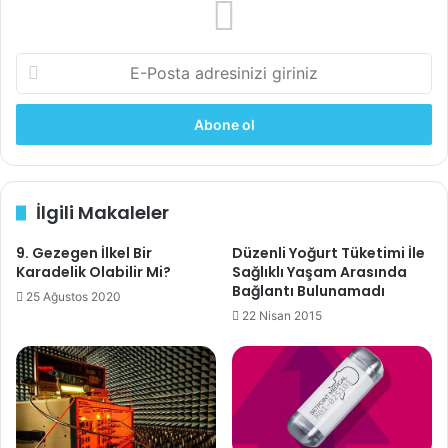
telleri, hafifleştirilmiş otomobiller, askeri araçlar,uçaklar ve
inşaat sektöründe kullanılan yüksek dayanımlı vida ve
somunların üretiminde büyük bir potansiyeli olduğunu
E-
düşünüyoruz,” diyor araştırmanın baş yazarı Huang
Posta
adresinizi
Mingxini.
giriniz
Araştırma
Science
dergisinde yayınlandı.
Kaynak:
https://newatlas.com/materials/super-steel-
İlgili Makaleler
stronger-tougher/
9. Gezegen İlkel Bir
Düzenli Yoğurt Tüketimi İle
Karadelik Olabilir Mi?
Sağlıklı Yaşam Arasında
Bağlantı Bulunamadı
25 Ağustos 2020
inanılmaz
süper çelik
22 Nisan 2015