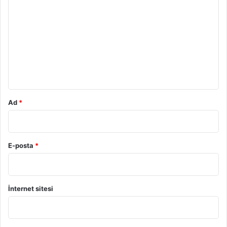
o
r
u
m
*
Ad
*
E-posta
*
İnternet sitesi