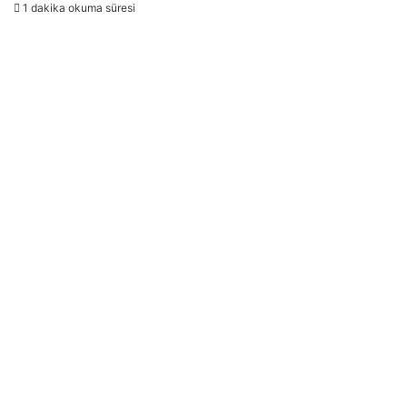
1 dakika okuma süresi
göndermek