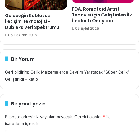
FDA, Romatoid Artrit
Tedavisi için Geliştirilen İlk
Geleceğin Kablosuz
İmplantı Onayladı
İletişim Teknolojisi -
Dubleks Veri Spektrumu
05 Eylül 2025
05 Haziran 2015
Bir Yorum
Geri bildirim: Çelik Malzemelerde Devrim Yaratacak “Süper Çelik”
Geliştirildi – katip
Bir yanıt yazın
E-posta adresiniz yayınlanmayacak.
Gerekli alanlar
*
ile
işaretlenmişlerdir
Y