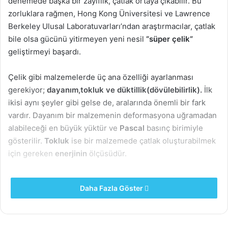
denemede başka bir zayıflık, çatlak ortaya çıkabilir. Bu
zorluklara rağmen, Hong Kong Üniversitesi ve Lawrence
Berkeley Ulusal Laboratuvarları’ndan araştırmacılar, çatlak
bile olsa gücünü yitirmeyen yeni nesil
“süper çelik“
geliştirmeyi başardı.
Çelik gibi malzemelerde üç ana özelliği ayarlanması
gerekiyor;
dayanım,tokluk ve düktillik(dövülebilirlik).
İlk
ikisi aynı şeyler gibi gelse de, aralarında önemli bir fark
vardır. Dayanım bir malzemenin deformasyona uğramadan
alabileceği en büyük yüktür ve
Pascal
basınç birimiyle
gösterilir.
Tokluk
ise bir malzemede çatlak oluşturabilmek
için gereken
enerjinin
ölçüsüdür.
Referans verirsek, cam yüksek sertliğe sahip fakat düşük
Daha Fazla Göster
dayanıma sahip bir malzemedir. İşte bu nedenle ağırlığını
destekleyebilir ama kırılması için çok enerjiye ihtiyaç
yoktur.