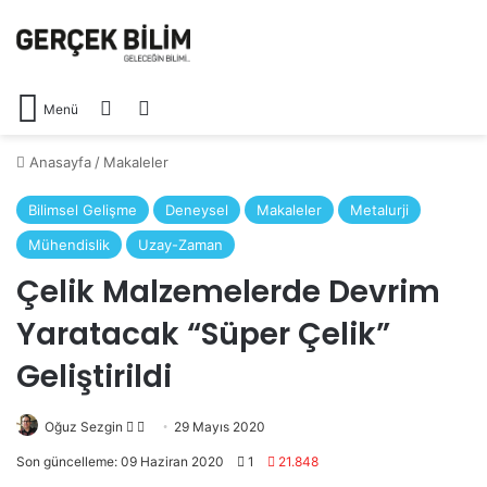
Arama yap ...
Dış görünümü değiştir
Menü
Anasayfa
/
Makaleler
Bilimsel Gelişme
Deneysel
Makaleler
Metalurji
Mühendislik
Uzay-Zaman
Çelik Malzemelerde Devrim
Yaratacak “Süper Çelik”
Geliştirildi
Follow
Bir
Oğuz Sezgin
29 Mayıs 2020
on
e-
Son güncelleme: 09 Haziran 2020
1
21.848
X
posta