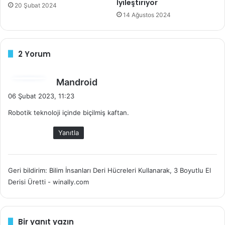
İyileştiriyor
20 Şubat 2024
14 Ağustos 2024
2 Yorum
d
Mandroid
e
06 Şubat 2023, 11:23
d
Robotik teknoloji içinde biçilmiş kaftan.
i
k
Yanıtla
i
:
Geri bildirim: Bilim İnsanları Deri Hücreleri Kullanarak, 3 Boyutlu El
Derisi Üretti - winally.com
Bir yanıt yazın