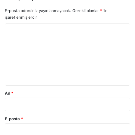
E-posta adresiniz yayınlanmayacak.
Gerekli alanlar
*
ile
işaretlenmişlerdir
Y
o
r
u
m
*
Ad
*
E-posta
*