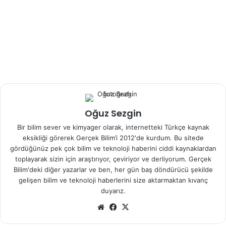
Yapılan laboratuvar deneylerinde üretilen 3D insan cilt
hücreleri farelerin arka ayaklarına başarıyla nakledildi. Bu
ameliyat sadece 10 dk sürdü ve 4 hafta içinde fare cildine
tümüyle entegre oldu. Ayrıca üretilen bu tek parça
greftlerin çok parçalı yamalara göre, mekanik açıdan daha
güçlü olduğu bulundu.
Daha fazla araştırma yapılması gerekse de bu sayede yüz
Oğuz Sezgin
nakilleri gibi nakillerde hastaların kendi hücrelerinden
Bir bilim sever ve kimyager olarak, internetteki Türkçe kaynak
üretilen deriler, kullanılarak hastalara uyumlu nakiller
eksikliği görerek Gerçek Bilim’i 2012'de kurdum. Bu sitede
yapılabilir.
gördüğünüz pek çok bilim ve teknoloji haberini ciddi kaynaklardan
toplayarak sizin için araştırıyor, çeviriyor ve derliyorum. Gerçek
“Üç boyutlu cilt yapılarının naklini, biyolojik giydirme gibi
Bilim'deki diğer yazarlar ve ben, her gün baş döndürücü şekilde
kullanmanın bir çok avantajı olabilir. Böylece atılan dikişler
gelişen bilim ve teknoloji haberlerini size aktarmaktan kıvanç
duyarız.
sayısı azaltılırken, ameliyatların süresi kısaltılabilir ve
estetik açıdan faydaları olabilir,” diyor Doç. Dr. Hasan Erbil
Web
Facebook
X
Abacı.
sitesi