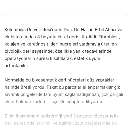
Kolombiya Üniversitesi’nden Doç. Dr. Hasan Erbil Abacı ve
ekibi tarafından 3 boyutlu bir el derisi üretildi. Fibroblast,
kolajen ve keratinosit deri hücreleri yardımıyla üretilen
biyolojik deri sayesinde, özellikle yanık tedavilerinde
operasyonların süresi kısaltılarak, estetik uyum
arttırılabilir.
Normalde bu biyosentetik deri hücreleri düz yapraklar
halinde üretiliyordu. Fakat bu parçalar eller,parmaklar gibi
kıvrımlı bölgelerde tam uyum sağlamadığından, çok parçalı
ekler halinde zorlu bir işçilikle adapte ediliyordu.
Bilim insanlarının geliştirdiği yeni 3 boyutlu biyosentetik
deri sayesinde, kıvrımlı ve eğimli vücut bölgelerinde bu