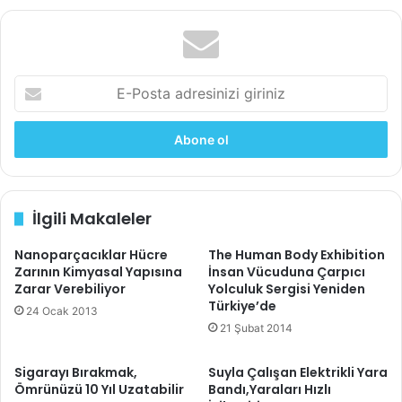
Araştırma
Science Advances
dergisinde yayınlandı. Doç.
Dr. Hasan Erbil Abacı ve ekibini çalışmasından dolayı
kutlarız.
E-
Posta
Kaynaklar:
Columbia University Irving Medical Center
,
adresinizi
giriniz
EurekAlert
3d baskı
baskı deri
biyoprinting
İlgili Makaleler
deri
kök hücre
yapay deri
Nanoparçacıklar Hücre
The Human Body Exhibition
Zarının Kimyasal Yapısına
İnsan Vücuduna Çarpıcı
Zarar Verebiliyor
Yolculuk Sergisi Yeniden
Türkiye’de
24 Ocak 2013
21 Şubat 2014
Sigarayı Bırakmak,
Suyla Çalışan Elektrikli Yara
Ömrünüzü 10 Yıl Uzatabilir
Bandı,Yaraları Hızlı