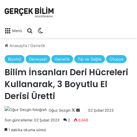
Arama yap ...
Dış görünümü değiştir
Menü
Anasayfa
/
Genetik
Biyoloji
Deneysel
Genetik
Tıp ve Sağlık
Ütopya
Bilim İnsanları Deri Hücreleri
Kullanarak, 3 Boyutlu El
Derisi Üretti
Follow
Bir
Oğuz Sezgin
02 Şubat 2023
on
e-
Son güncelleme: 02 Şubat 2023
2
6.948
X
posta
1 dakika okuma süresi
göndermek