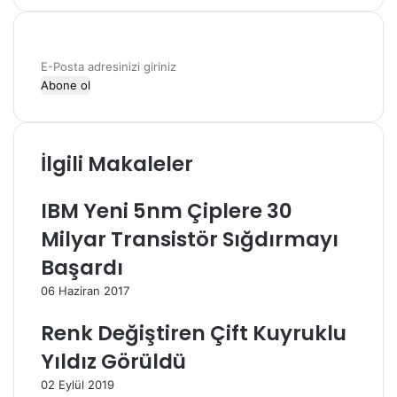
i
e
t
b
e
o
E
s
o
-
i
k
P
o
s
İlgili Makaleler
t
a
a
IBM Yeni 5nm Çiplere 30
d
Milyar Transistör Sığdırmayı
r
e
Başardı
s
i
06 Haziran 2017
n
Renk Değiştiren Çift Kuyruklu
i
z
Yıldız Görüldü
i
g
02 Eylül 2019