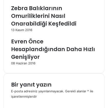
i
r
Zebra Balıklarının
i
Omuriliklerini Nasıl
n
i
Onarabildiği Keşfedildi
z
13 Kasım 2016
Evren Önce
Hesaplandığından Daha Hızlı
Genişliyor
08 Haziran 2016
Bir yanıt yazın
E-posta adresiniz yayınlanmayacak.
Gerekli alanlar
*
ile
işaretlenmişlerdir
Y
o