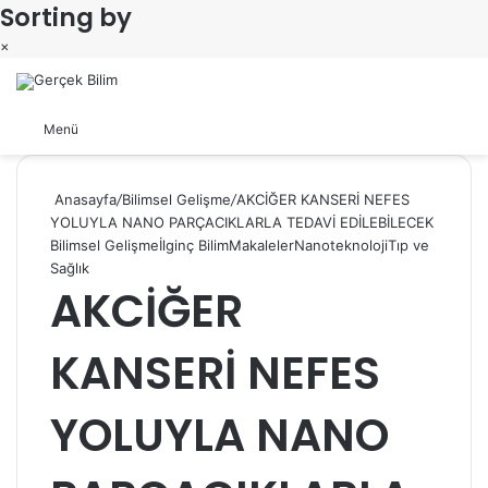
Sorting by
×
Arama yap ...
Dış görünümü değiştir
Menü
Anasayfa
/
Bilimsel Gelişme
/
AKCİĞER KANSERİ NEFES
YOLUYLA NANO PARÇACIKLARLA TEDAVİ EDİLEBİLECEK
Bilimsel Gelişme
İlginç Bilim
Makaleler
Nanoteknoloji
Tıp ve
Sağlık
AKCİĞER
KANSERİ NEFES
YOLUYLA NANO