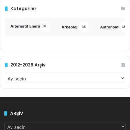
Kategoriler
Alternatif Enerji
261
Arkeoloji
Astronomi
35
355
2012-2026 Arşiv
2
0
1
2
-
2
ARŞİV
0
2
ARŞİV
6