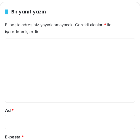
i
n
Bir yanıt yazın
i
z
E-posta adresiniz yayınlanmayacak.
Gerekli alanlar
*
ile
işaretlenmişlerdir
Y
o
r
u
m
*
Ad
*
E-posta
*