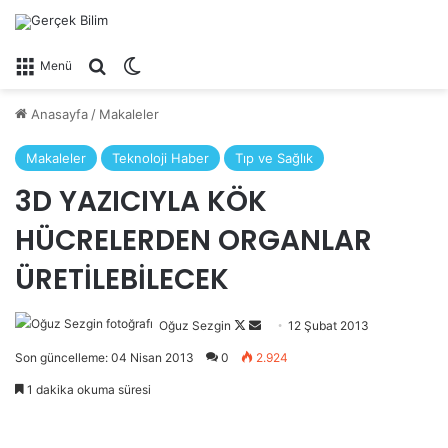
Arama yap ...
Dış görünümü değiştir
Menü
Anasayfa
/
Makaleler
Makaleler
Teknoloji Haber
Tıp ve Sağlık
3D YAZICIYLA KÖK
HÜCRELERDEN ORGANLAR
ÜRETİLEBİLECEK
Oğuz Sezgin
Follow
Bir
12 Şubat 2013
on
e-
Son güncelleme: 04 Nisan 2013
0
2.924
X
posta
1 dakika okuma süresi
göndermek