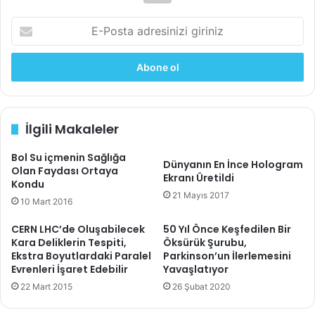
E
-
P
o
s
t
a
İlgili Makaleler
a
d
Bol Su içmenin Sağlığa
r
Dünyanın En İnce Hologram
Olan Faydası Ortaya
e
Ekranı Üretildi
Kondu
s
21 Mayıs 2017
i
10 Mart 2016
n
CERN LHC’de Oluşabilecek
50 Yıl Önce Keşfedilen Bir
i
Kara Deliklerin Tespiti,
Öksürük Şurubu,
z
Ekstra Boyutlardaki Paralel
Parkinson’un İlerlemesini
i
Evrenleri İşaret Edebilir
Yavaşlatıyor
g
22 Mart 2015
26 Şubat 2020
i
r