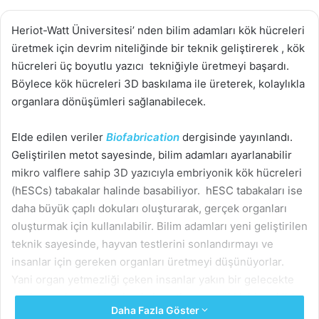
Heriot-Watt Üniversitesi’ nden bilim adamları kök hücreleri
üretmek için devrim niteliğinde bir teknik geliştirerek , kök
hücreleri üç boyutlu yazıcı tekniğiyle üretmeyi başardı.
Böylece kök hücreleri 3D baskılama ile üreterek, kolaylıkla
organlara dönüşümleri sağlanabilecek.
Elde edilen veriler
Biofabrication
dergisinde yayınlandı.
Geliştirilen metot sayesinde, bilim adamları ayarlanabilir
mikro valflere sahip 3D yazıcıyla embriyonik kök hücreleri
(hESCs) tabakalar halinde basabiliyor. hESC tabakaları ise
daha büyük çaplı dokuları oluşturarak, gerçek organları
oluşturmak için kullanılabilir. Bilim adamları yeni geliştirilen
teknik sayesinde, hayvan testlerini sonlandırmayı ve
insanlar için gereken organları üretmeyi düşünüyorlar.
Yani organ yetmezliği çeken insanlar yakın bir gelecekte
yeni organlara sahip olarak, hayatlarına sağlıklı bir şekilde
Daha Fazla Göster
devam edebilecekler. Böylece kalp,böbrek,karaciğer,