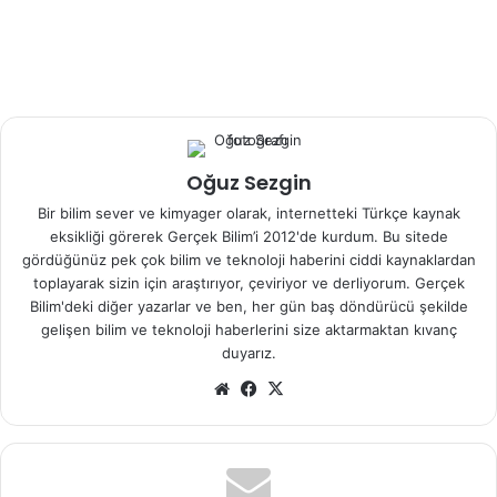
Oğuz Sezgin
Bir bilim sever ve kimyager olarak, internetteki Türkçe kaynak
eksikliği görerek Gerçek Bilim’i 2012'de kurdum. Bu sitede
gördüğünüz pek çok bilim ve teknoloji haberini ciddi kaynaklardan
toplayarak sizin için araştırıyor, çeviriyor ve derliyorum. Gerçek
Bilim'deki diğer yazarlar ve ben, her gün baş döndürücü şekilde
gelişen bilim ve teknoloji haberlerini size aktarmaktan kıvanç
duyarız.
We
Fa
X
b
ce
sit
bo
esi
ok