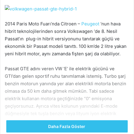
2014 Paris Moto Fuarı’nda Citroen –
Peugeot
‘nun hava
hibrit teknolojilerinden sonra Volkswagen ‘de 8. Nesil
Passat’ın plug-in hibrit versiyonunu tanıtarak güçlü ve
ekonomik bir Passat modeli tanıttı. 100 km’de 2 litre yakan
yeni hibrit motor, aynı zamanda fişten şarj da olabiliyor.
Passat GTE adını veren VW ‘E’ ile elektrik gücünü ve
GTI’dan gelen sportif ruhu tanımlamak istemiş. Turbo şarj
benzin motorun yanında yer alan elektrikli motorla benzin
olmasa da 50 km daha gitmek mümkün. Tabi sadece
elektrik kullanan motora geçtiğinizde “0” emisyona
geçiyorsunuz. Ayrıca vites kolunun yanındaki E-mode
düğmesiyle tek tuşla benzin veya lityum iyon elektrik
motoru arasında geçiş sağlanabiliyor. Bu sayede her şey
Daha Fazla Göster
otomatik olarak gerçekleşiyor. Ayrıca elektrik desteğiyle