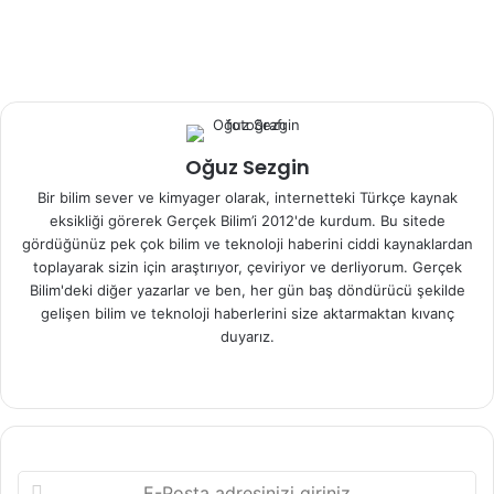
2 saat 30 dakikada şarj olabiliyor. Ayrıca araçtaki rejenaratif
fren bataryayı tekrar şarj ediyor. Yeni Passat’ta gösterge
panelindeki yeni 6,5 inç dokunmatik ekran , enerjiye aç
uygulamalar için otomatik kapanıyor. Ayrıca arabada 12,3
inç ekran Audi TT’den ödünç alınmış.
Oğuz Sezgin
Ayrıca arabadaki ileri teknoloji sayesinde akıllı
Bir bilim sever ve kimyager olarak, internetteki Türkçe kaynak
telefonunuzdan arabanın şarjını veya klimasını açıp
eksikliği görerek Gerçek Bilim’i 2012'de kurdum. Bu sitede
kapatabiliyorsunuz. 2015 Haziran gibi çıkacak yeni Passat
gördüğünüz pek çok bilim ve teknoloji haberini ciddi kaynaklardan
GTE ülkemizde tutulur mu bilmem ama fiyatı da hiç uygun
toplayarak sizin için araştırıyor, çeviriyor ve derliyorum. Gerçek
olmayacaktır.
Bilim'deki diğer yazarlar ve ben, her gün baş döndürücü şekilde
gelişen bilim ve teknoloji haberlerini size aktarmaktan kıvanç
duyarız.
Kaynak :
Çarpışma Testi
We
Fa
X
b
ce
sit
bo
esi
ok
E