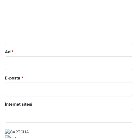
r
u
m
*
Ad
*
E-posta
*
İnternet sitesi