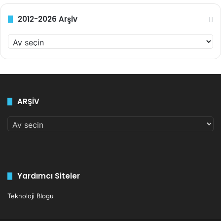
2012-2026 Arşiv
2
0
1
2
-
2
ARŞİV
0
2
ARŞİV
6
A
r
ş
i
v
Yardımcı Siteler
Teknoloji Blogu