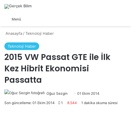
Arama yap ...
Dış görünümü değiştir
Menü
Anasayfa
/
Teknoloji Haber
Teknoloji Haber
2015 VW Passat GTE ile İlk
Kez Hibrit Ekonomisi
Passatta
Oğuz Sezgin
Follow
Bir
01 Ekim 2014
on
e-
Son güncelleme: 01 Ekim 2014
1
8.544
1 dakika okuma süresi
X
posta
göndermek