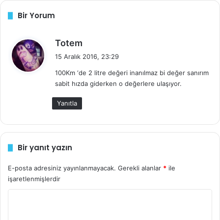
i
z
Bir Yorum
d
Totem
passat
yakıt ekonomisi
e
15 Aralık 2016, 23:29
d
100Km ‘de 2 litre değeri inanılmaz bi değer sanırım
i
sabit hızda giderken o değerlere ulaşıyor.
k
i
Yanıtla
:
Bir yanıt yazın
E-posta adresiniz yayınlanmayacak.
Gerekli alanlar
*
ile
işaretlenmişlerdir
Y
o