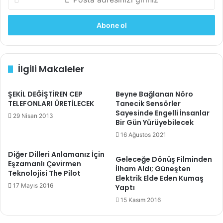
-
P
o
s
t
a
İlgili Makaleler
a
d
r
ŞEKİL DEĞİŞTİREN CEP
Beyne Bağlanan Nöro
e
TELEFONLARI ÜRETİLECEK
Tanecik Sensörler
s
Sayesinde Engelli İnsanlar
29 Nisan 2013
i
Bir Gün Yürüyebilecek
n
16 Ağustos 2021
i
z
Diğer Dilleri Anlamanız İçin
Geleceğe Dönüş Filminden
i
Eşzamanlı Çevirmen
İlham Aldı; Güneşten
g
Teknolojisi The Pilot
Elektrik Elde Eden Kumaş
i
17 Mayıs 2016
Yaptı
r
15 Kasım 2016
i
n