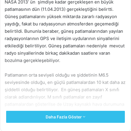
NASA 2013’ ün şimdiye kadar gerçekleşen en büyük
patlamasının dün (11.04.2013) gerçekleştiğini belirtti.
Güneş patlamalarını yüksek miktarda zararlı radyasyon
yaydığı, fakat bu radyasyonun atmosferden geçemediği
belirtildi. Bununla beraber, güneş patlamalarından yayılan
radyasyonlarının GPS ve iletişim uydularının sinyallerini
etkilediği belirtiliyor. Güneş patlamaları nedeniyle mevcut
radyo sinyallerinde birkaç dakikadan saatlere varan
bozulma gerçekleşebiliyor.
Patlamanın orta seviyeli olduğu ve şiddetinin M6.5
seviyesinde olduğu, en güçlü patlamalardan 10 kat daha az
şiddetli olduğu belirtiliyor. En güneş patlamaları X sınıfı
olarak adlandırılıyor. M sınıfı patlamalar en zayıf
patlamalardan gösterilse de Uzay kaynaklı hava durumuna
bazı etkileri oluyor. Bu patlama radyo sinyallerinde
Daha Fazla Göster
karartmaya neden olabiliyor. Bu patlamanın karartma
seviyesinin R2 olduğu belirtiliyor. Uzay durumu ölçeğine