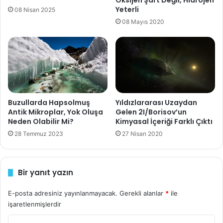
Oksijen Şart Değil, Hidrojen
g
Yeterli
08 Nisan 2025
i
r
08 Mayıs 2020
i
n
i
z
Yıldızlararası Uzaydan
Buzullarda Hapsolmuş
Gelen 2I/Borisov’un
Antik Mikroplar, Yok Oluşa
Kimyasal İçeriği Farklı Çıktı
Neden Olabilir Mi?
27 Nisan 2020
28 Temmuz 2023
Bir yanıt yazın
E-posta adresiniz yayınlanmayacak.
Gerekli alanlar
*
ile
işaretlenmişlerdir
Y