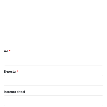
o
r
u
m
*
Ad
*
E-posta
*
İnternet sitesi