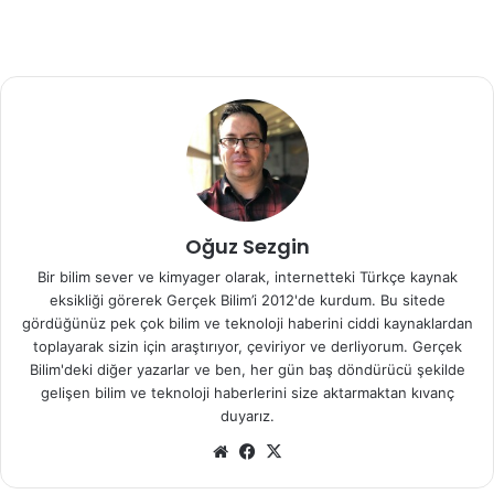
sistemlerinin elektronik donanımını etkilemesiyle biliniyor.
Kaynak
:
http://www.nasa.gov/mission_pages/sunearth/news/New
s031513-m6flare.html
Oğuz Sezgin
Bir bilim sever ve kimyager olarak, internetteki Türkçe kaynak
eksikliği görerek Gerçek Bilim’i 2012'de kurdum. Bu sitede
gördüğünüz pek çok bilim ve teknoloji haberini ciddi kaynaklardan
toplayarak sizin için araştırıyor, çeviriyor ve derliyorum. Gerçek
Bilim'deki diğer yazarlar ve ben, her gün baş döndürücü şekilde
gelişen bilim ve teknoloji haberlerini size aktarmaktan kıvanç
duyarız.
We
Fa
X
b
ce