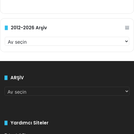
2012-2026 Arşiv
2
0
1
2
-
2
ARŞİV
0
2
ARŞİV
6
A
r
ş
i
v
Yardımcı Siteler