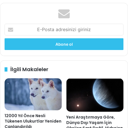
sit
bo
esi
ok
E
-
P
o
s
t
a
İlgili Makaleler
a
d
r
e
s
i
n
i
12000 Yıl Önce Nesli
z
Yeni Araştırmaya Göre,
Tükenen Ulukurtlar Yeniden
Dünya Dışı Yaşam İçin
i
Canlandırıldı