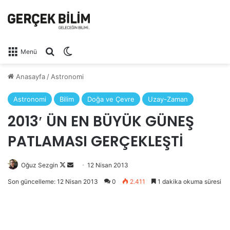
Arama yap ...
Dış görünümü değiştir
Menü
Anasayfa
/
Astronomi
Astronomi
Bilim
Doğa ve Çevre
Uzay-Zaman
2013′ ÜN EN BÜYÜK GÜNEŞ
PATLAMASI GERÇEKLEŞTİ
Oğuz Sezgin
Follow
Bir
12 Nisan 2013
on
e-
Son güncelleme: 12 Nisan 2013
0
2.411
1 dakika okuma süresi
X
posta
göndermek