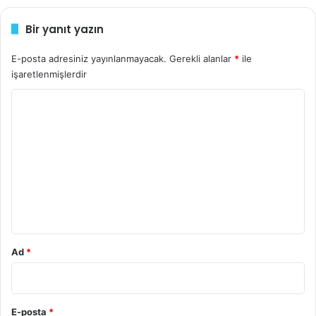
Bir yanıt yazın
E-posta adresiniz yayınlanmayacak.
Gerekli alanlar
*
ile
işaretlenmişlerdir
Y
o
r
u
m
*
Ad
*
E-posta
*