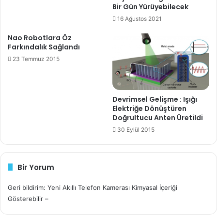
g
Bir Gün Yürüyebilecek
i
16 Ağustos 2021
r
i
Nao Robotlara Öz
n
Farkındalık Sağlandı
i
23 Temmuz 2015
z
Devrimsel Gelişme : Işığı
Elektriğe Dönüştüren
Doğrultucu Anten Üretildi
30 Eylül 2015
Bir Yorum
Geri bildirim: Yeni Akıllı Telefon Kamerası Kimyasal İçeriği
Gösterebilir –