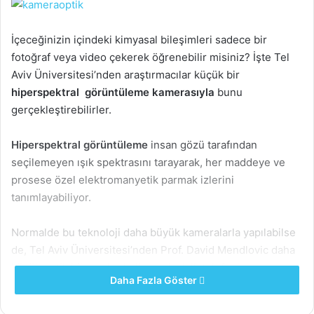
İçeceğinizin içindeki kimyasal bileşimleri sadece bir
fotoğraf veya video çekerek öğrenebilir misiniz? İşte Tel
Aviv Üniversitesi’nden araştırmacılar küçük bir
hiperspektral görüntüleme kamerasıyla
bunu
gerçekleştirebilirler.
Hiperspektral görüntüleme
insan gözü tarafından
seçilemeyen ışık spektrasını tarayarak, her maddeye ve
prosese özel elektromanyetik parmak izlerini
tanımlayabiliyor.
Normalde bu teknoloji daha büyük kameralarla yapılabilse
de, Tel Aviv Üniversitesi’nden Prof. David Mendlovic daha
küçük optik bileşenler kullanarak akıllı telefonlara
Daha Fazla Göster
uyabilecek kadar küçültmeye çalıştı. MEMS adı verilen
mikroelektronik sistem teknolojisi kullanılarak, kitle