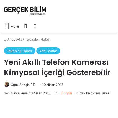
Arama yap ...
Dış görünümü değiştir
Menü
Anasayfa
/
Teknoloji Haber
Teknoloji Haber
Yeni İcatlar
Yeni Akıllı Telefon Kamerası
Kimyasal İçeriği Gösterebilir
Oğuz Sezgin
Follow
Bir
10 Nisan 2015
on
e-
Son güncelleme: 10 Nisan 2015
1
3.818
1 dakika okuma süresi
X
posta
göndermek