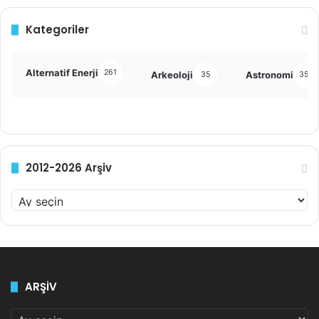
Kategoriler
Alternatif Enerji
261
Arkeoloji
Astronomi
35
355
2012-2026 Arşiv
2
0
1
2
-
2
ARŞİV
0
2
ARŞİV
6