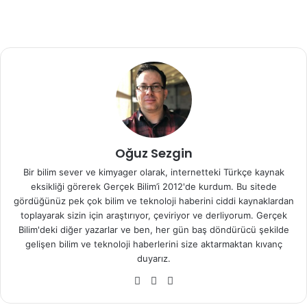
Kaynak:
Gizmag
Hiperspektral görüntüleme
içecek
kamera
kimyasal içerik
Oğuz Sezgin
Bir bilim sever ve kimyager olarak, internetteki Türkçe kaynak
eksikliği görerek Gerçek Bilim’i 2012'de kurdum. Bu sitede
gördüğünüz pek çok bilim ve teknoloji haberini ciddi kaynaklardan
toplayarak sizin için araştırıyor, çeviriyor ve derliyorum. Gerçek
Bilim'deki diğer yazarlar ve ben, her gün baş döndürücü şekilde
gelişen bilim ve teknoloji haberlerini size aktarmaktan kıvanç
duyarız.
We
Fa
X
b
ce