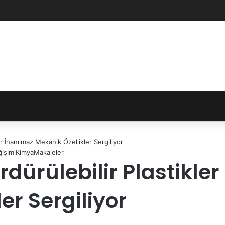
er İnanılmaz Mekanik Özellikler Sergiliyor
ğişimi
Kimya
Makaleler
rdürülebilir Plastikle
er Sergiliyor