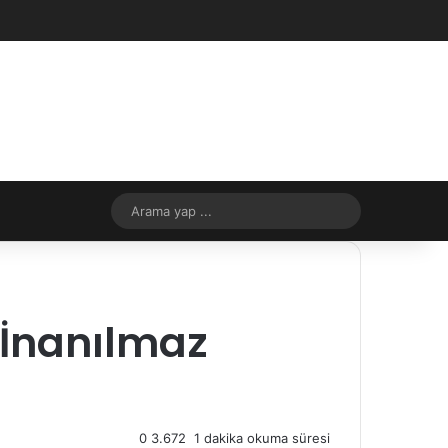
Facebook
X
YouTube
Instagram
RSS
Kayıt Ol
Rastgele Makale
Kenar Bölmes
Rastgele Makale
Dış görünümü değiştir
Arama
yap
...
r İnanılmaz
0
3.672
1 dakika okuma süresi