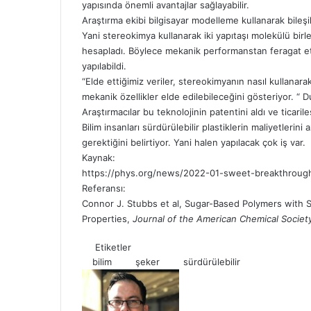
yapısında önemli avantajlar sağlayabilir.
Araştırma ekibi bilgisayar modelleme kullanarak bileşik
Yani stereokimya kullanarak iki yapıtaşı molekülü birle
hesapladı. Böylece mekanik performanstan feragat et
yapılabildi.
“Elde ettiğimiz veriler, stereokimyanın nasıl kullanara
mekanik özellikler elde edilebileceğini gösteriyor. “
Araştırmacılar bu teknolojinin patentini aldı ve ticarile
Bilim insanları sürdürülebilir plastiklerin maliyetlerin
gerektiğini belirtiyor. Yani halen yapılacak çok iş var.
Kaynak:
https://phys.org/news/2022-01-sweet-breakthrough-s
Referansı:
Connor J. Stubbs et al, Sugar-Based Polymers with
Properties,
Journal of the American Chemical Societ
Etiketler
bilim
şeker
sürdürülebilir
Follow
Bir
on
e-
X
posta