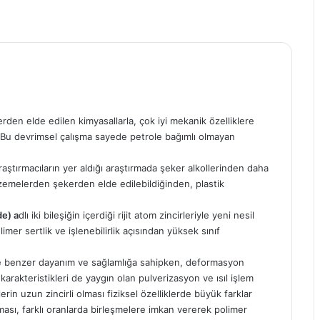
erden elde edilen kimyasallarla, çok iyi mekanik özelliklere
i. Bu devrimsel çalışma sayede petrole bağımlı olmayan
ştırmacıların yer aldığı araştırmada şeker alkollerinden daha
Malzemelerden şekerden elde edilebildiğinden, plastik
de) a
dlı iki bileşiğin içerdiği rijit atom zincirleriyle yeni nesil
limer sertlik ve işlenebilirlik açısından yüksek sınıf
ere benzer dayanım ve sağlamlığa sahipken, deformasyon
karakteristikleri de yaygın olan pulverizasyon ve ısıl işlem
rin uzun zincirli olması fiziksel özelliklerde büyük farklar
ası, farklı oranlarda birleşmelere imkan vererek polimer