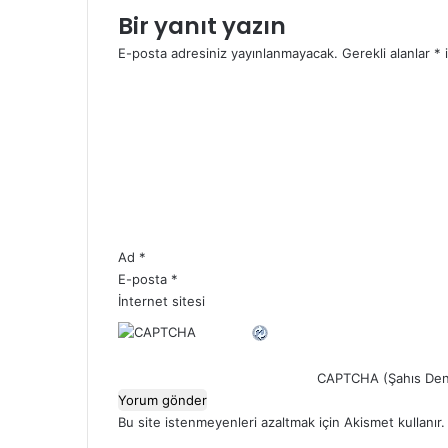
Bir yanıt yazın
E-posta adresiniz yayınlanmayacak.
Gerekli alanlar
*
i
Y
o
r
u
m
*
Ad
*
E-posta
*
İnternet sitesi
CAPTCHA (Şahıs Den
Bu site istenmeyenleri azaltmak için Akismet kullanır