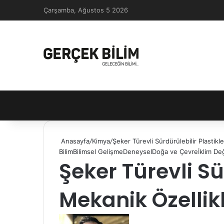
Çarşamba, Ağustos 5 2026
Anasayfa
/
Kimya
/
Şeker Türevli Sürdürülebilir Plastikl
Bilim
Bilimsel Gelişme
Deneysel
Doğa ve Çevre
İklim De
Şeker Türevli Sü
Mekanik Özellikl
Follow
Bir