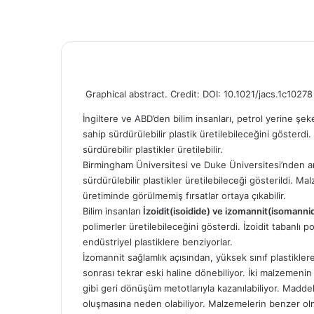
Graphical abstract. Credit: DOI: 10.1021/jacs.1c10278
İngiltere ve ABD’den bilim insanları, petrol yerine şek
sahip sürdürülebilir plastik üretilebileceğini gösterd
sürdürebilir plastikler üretilebilir.
Birmingham Üniversitesi ve Duke Üniversitesi’nden ara
sürdürülebilir plastikler üretilebileceği gösterildi. 
üretiminde görülmemiş fırsatlar ortaya çıkabilir.
Bilim insanları
İzoidit(isoidide) ve izomannit(isomanni
polimerler üretilebileceğini gösterdi. İzoidit tabanlı po
endüstriyel plastiklere benziyorlar.
İzomannit sağlamlık açısından, yüksek sınıf plastikl
sonrası tekrar eski haline dönebiliyor. İki malzemenin 
gibi geri dönüşüm metotlarıyla kazanılabiliyor. Maddele
oluşmasına neden olabiliyor. Malzemelerin benzer olm