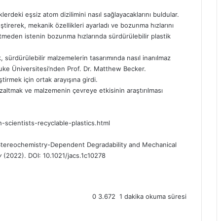
lerdeki eşsiz atom dizilimini nasıl sağlayacaklarını buldular.
ştirerek, mekanik özellikleri ayarladı ve bozunma hızlarını
meden istenin bozunma hızlarında sürdürülebilir plastik
k, sürdürülebilir malzemelerin tasarımında nasıl inanılmaz
 Duke Üniversitesi’nden Prof. Dr. Matthew Becker.
ştirmek için ortak arayışına girdi.
i azaltmak ve malzemenin çevreye etkisinin araştırılması
cientists-recyclable-plastics.html
 Stereochemistry-Dependent Degradability and Mechanical
y
(2022).
DOI: 10.1021/jacs.1c10278
0
3.672
1 dakika okuma süresi