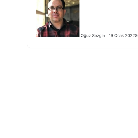
on
e-
X
posta
göndermek
Oğuz Sezgin
19 Ocak 2022
S