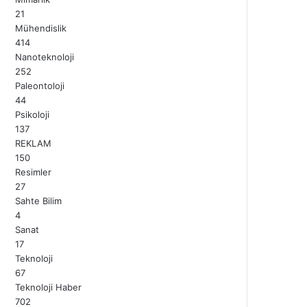
21
Mühendislik
414
Nanoteknoloji
252
Paleontoloji
44
Psikoloji
137
REKLAM
150
Resimler
27
Sahte Bilim
4
Sanat
17
Teknoloji
67
Teknoloji Haber
702