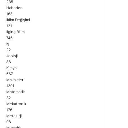
235
Haberler
168
İklim Değişimi
121
İlginç Bilim
746
İş
22
Jeoloji
88
Kimya
567
Makaleler
1301
Matematik
32
Mekatronik
176
Metalurji
98
Mimarlık