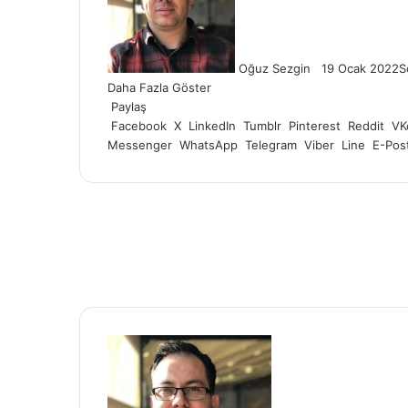
göndermek
Oğuz Sezgin
19 Ocak 2022
S
Daha Fazla Göster
Paylaş
Facebook
X
LinkedIn
Tumblr
Pinterest
Reddit
VK
Messenger
WhatsApp
Telegram
Viber
Line
E-Post