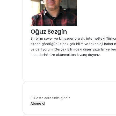
Oğuz Sezgin
Bir bilim sever ve kimyager olarak, internetteki Türk
sitede gördüğünüz pek çok bilim ve teknoloji haberini 
ve derliyorum. Gerçek Bilim'deki diğer yazarlar ve be
haberlerini size aktarmaktan kıvanç duyarız.
Web
sitesi
Facebook
X
E-
Posta
adresinizi
giriniz