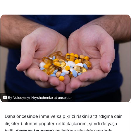
By Volodymyr Hryshchenko at unsplash
Daha öncesinde inme ve kalp krizi riskini arttırdığına dair
ilişkiler bulunan popüler reflü ilaçlarının, şimdi de yaşa
bağlı
demans (bunama)
geliştirme olasılığı üzerinde