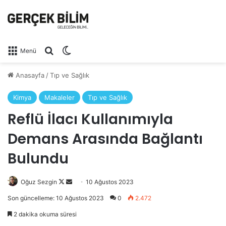
Arama yap ...
Dış görünümü değiştir
Menü
Anasayfa
/
Tıp ve Sağlık
Kimya
Makaleler
Tıp ve Sağlık
Reflü İlacı Kullanımıyla
Demans Arasında Bağlantı
Bulundu
Follow
Bir
Oğuz Sezgin
10 Ağustos 2023
on
e-
Son güncelleme: 10 Ağustos 2023
0
2.472
X
posta
2 dakika okuma süresi
göndermek