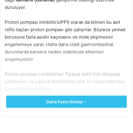
duruluyor.
Proton pompası inhibitörü(PPİ) olarak da bilinen bu asit
reflü ilaçları proton pompası gibi çalışırlar. Böylece yemek
borusuna fazla asidin kaçmasını ve mide ekşimesini
engellemeye yarar. Hatta daha ciddi gastrointestinal
durumlarda kansere neden olabilecek etkenleri
engelleyebilir.
Proton pompası inhibitörleri Türkiye dahil tüm dünyada
kullanılıyor ve sadece Amerika’da yıllık 15 milyon adet ilaç
tüketildiği düşünülüyor.
Daha Fazla Göster
ABD’de Omeprazol (Prilosec, Prilosec OTC, Zegerid),
Esomeprazol (Nexium, Nexium 24HR), Lansoprazol
(Prevacid, Prevacid 24HR), Dexlansoprazol (Dexilant),
Pantoprazol (Protonix), Rabeprazol (AcipHex) ve