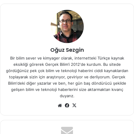
64 yaşları arasındaki 5712 kişiyi inceledi.
1500 civarında katılımcı araştırma boyunca proton pompası
inhibitörü kullandı. Yaş, cinsiyet, ırk ve yüksek tansiyon
gibi komorbiteler için kişiler ayarlandıktan sonra,
4.4 yıl ve
daha fazlasında PPİ
kullananların,hiç kullanmayanlara
göre % 33 daha fazla demans olma olasılığı olduğu ortaya
Oğuz Sezgin
çıktı. 4 yıldan fazla PPİ kullanan 497 katılımcıdan, 58’i
Bir bilim sever ve kimyager olarak, internetteki Türkçe kaynak
demans(bunama) oldu.
eksikliği görerek Gerçek Bilim’i 2012'de kurdum. Bu sitede
gördüğünüz pek çok bilim ve teknoloji haberini ciddi kaynaklardan
Bununla beraber, aralıklı olarak PPİ alan ya da
4 yıl 4 aydan
toplayarak sizin için araştırıyor, çeviriyor ve derliyorum. Gerçek
daha az ilaç kullananların riskinde yükselme görülmedi.
Bilim'deki diğer yazarlar ve ben, her gün baş döndürücü şekilde
gelişen bilim ve teknoloji haberlerini size aktarmaktan kıvanç
duyarız.
Tabii ki, bu çalışma nedenselliği araştırmıyor, ancak uzun
Web
Facebook
X
süreli ilaç kullanımını ve proton pompası inhibisyonu
sitesi
tarafından başka hangi mekanizmaların tetiklenebileceğini
incelemek için birçok yeni alan doğuruyor.