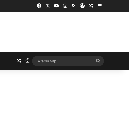
Facebook
X
YouTube
Instagram
RSS
Kayıt Ol
Rastgele Makale
Kenar Bölme
Rastgele Makale
Dış görünümü değiştir
Arama
yap
...