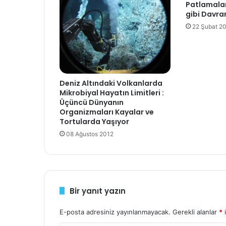
Patlamala
i
gibi Davran
n
22 Şubat 2
i
z
i
g
i
Deniz Altındaki Volkanlarda
r
Mikrobiyal Hayatın Limitleri :
i
Üçüncü Dünyanın
n
Organizmaları Kayalar ve
i
Tortularda Yaşıyor
z
08 Ağustos 2012
Bir yanıt yazın
E-posta adresiniz yayınlanmayacak.
Gerekli alanlar
*
i