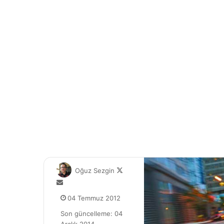
F
Oğuz Sezgin
o
B
l
i
04 Temmuz 2012
l
r
o
Son güncelleme: 04
e
w