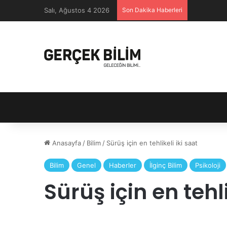
Salı, Ağustos 4 2026
Son Dakika Haberleri
Anasayfa
/
Bilim
/
Sürüş için en tehlikeli iki saat
Bilim
Genel
Haberler
İlginç Bilim
Psikoloji
Sürüş için en tehli