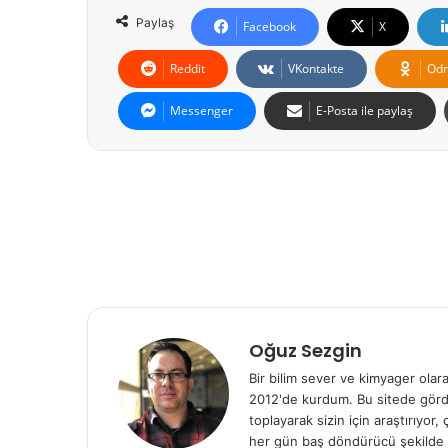
Paylaş
Facebook
X
Reddit
VKontakte
Odn
Messenger
E-Posta ile paylaş
Oğuz Sezgin
Bir bilim sever ve kimyager olar
2012'de kurdum. Bu sitede gördü
toplayarak sizin için araştırıyor
her gün baş döndürücü şekilde g