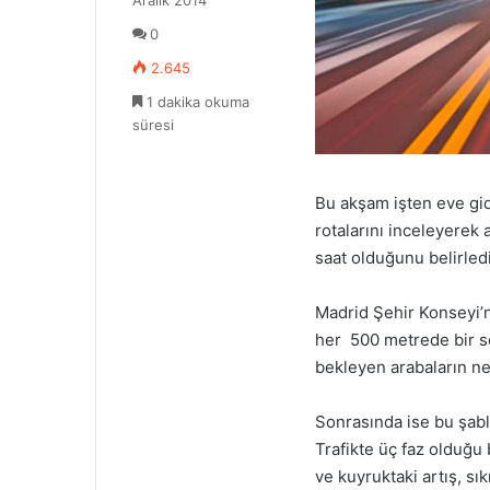
Aralık 2014
-
o
p
0
n
o
X
2.645
s
t
1 dakika okuma
a
süresi
g
ö
n
Bu akşam işten eve gid
d
rotalarını inceleyerek 
e
r
saat olduğunu belirledi
m
e
Madrid Şehir Konseyi’n
k
her 500 metrede bir se
bekleyen arabaların ne 
Sonrasında ise bu şablo
Trafikte üç faz olduğu 
ve kuyruktaki artış, sı