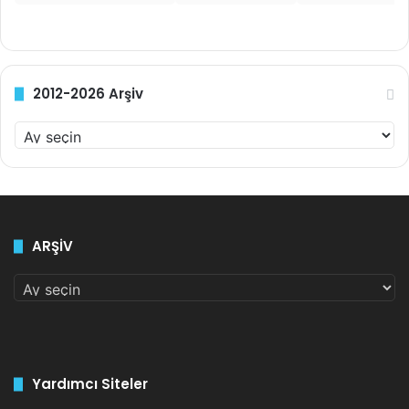
2012-2026 Arşiv
2
0
1
2
-
2
ARŞİV
0
2
ARŞİV
6
A
r
ş
i
v
Yardımcı Siteler