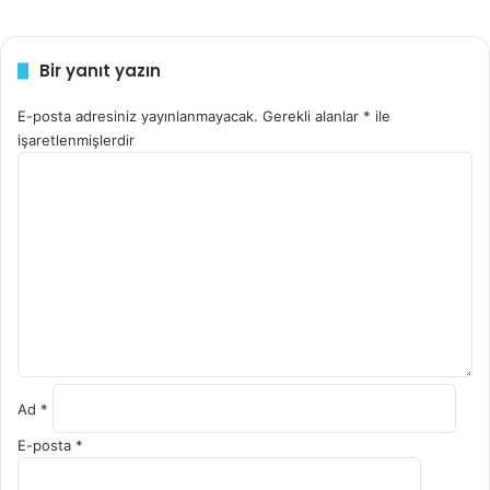
Bir yanıt yazın
E-posta adresiniz yayınlanmayacak.
Gerekli alanlar
*
ile
işaretlenmişlerdir
Y
o
r
u
m
*
Ad
*
E-posta
*