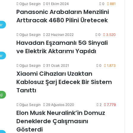
Oğuz Sezgin
01 Ekim 2024
0
881
Panasonic Arabaların Menzilini
Arttıracak 4680 Pilini Üretecek
ar
Oğuz Sezgin
22 Haziran 2022
0
3.520
Havadan Eşzamanlı 5G Sinyali
ve Elektrik Aktarımı Yapıldı
ar
Oğuz Sezgin
31 Ocak 2021
0
1.873
Xiaomi Cihazları Uzaktan
Kablosuz Şarj Edecek Bir Sistem
Tanıttı
ji
Oğuz Sezgin
29 Ağustos 2020
2
7.779
Elon Musk Neuralink’in Domuz
Deneklerde Çalışmasını
Gösterdi