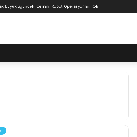
ak Büyüklüğündeki Cerrahi Robot Operasyonları Kolaylaştıracak
er