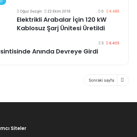
er
Oğuz Sezgin
22 Ekim 2018
0
4.485
Elektrikli Arabalar İçin 120 kW
Kablosuz Şarj Ünitesi Üretildi
5
6.405
esintisinde Anında Devreye Girdi
Sonraki sayfa
mcı Siteler