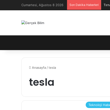
Cumartesi, Ağustos 8 2026
Son Dakika Haberleri
Tırn
Anasayfa
/
tesla
tesla
Teknoloji Hab