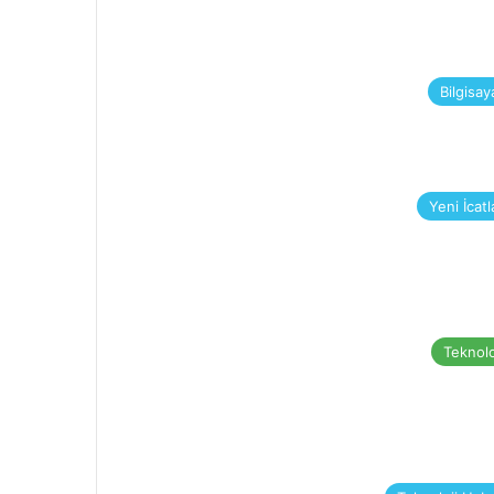
Bilgisay
Yeni İcatl
Teknolo