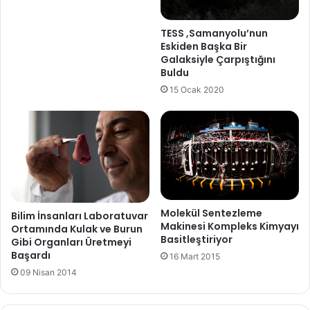
7T MR
akdeniz üniversitesi
bilim
z
i
TESS ,Samanyolu’nun
civa
emar
türkiye
g
Eskiden Başka Bir
i
Galaksiyle Çarpıştığını
r
Buldu
i
15 Ocak 2020
n
i
z
Molekül Sentezleme
Bilim İnsanları Laboratuvar
Makinesi Kompleks Kimyayı
Ortamında Kulak ve Burun
Basitleştiriyor
Gibi Organları Üretmeyi
Başardı
16 Mart 2015
09 Nisan 2014