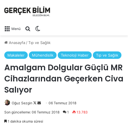
Arama yap ...
Dış görünümü değiştir
Menü
Anasayfa
/
Tıp ve Sağlık
Makaleler
Mühendislik
Teknoloji Haber
Tıp ve Sağlık
Amalgam Dolgular Güçlü MR
Cihazlarından Geçerken Civa
Salıyor
Oğuz Sezgin
Follow
Bir
06 Temmuz 2018
on
e-
Son güncelleme: 06 Temmuz 2018
1
13.783
X
posta
1 dakika okuma süresi
göndermek