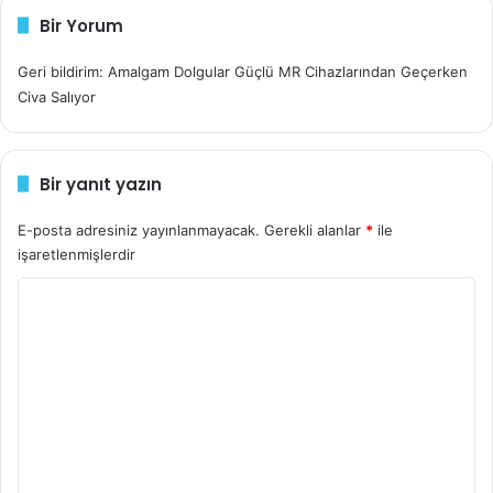
Bir Yorum
Geri bildirim: Amalgam Dolgular Güçlü MR Cihazlarından Geçerken
Civa Salıyor
Bir yanıt yazın
E-posta adresiniz yayınlanmayacak.
Gerekli alanlar
*
ile
işaretlenmişlerdir
Y
o
r
u
m
*