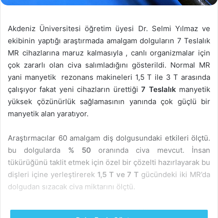
Akdeniz Üniversitesi öğretim üyesi Dr. Selmi Yılmaz ve
ekibinin yaptığı araştırmada amalgam dolguların 7 Teslalık
MR cihazlarına maruz kalmasıyla , canlı organizmalar için
çok zararlı olan civa salımladığını gösterildi. Normal MR
yani manyetik rezonans makineleri 1,5 T ile 3 T arasında
çalışıyor fakat yeni cihazların ürettiği
7 Teslalık
manyetik
yüksek çözünürlük sağlamasının yanında çok güçlü bir
manyetik alan yaratıyor.
Araştırmacılar 60 amalgam diş dolgusundaki etkileri ölçtü.
bu dolgularda
% 50
oranında civa mevcut. İnsan
tükürüğünü taklit etmek için özel bir çözelti hazırlayarak bu
dişleri içine yerleştirerek
1,5 T ve 7 T
gücündeki iki MR’da
dolgudan sızacak civa miktarını ölçtü.
“Araştırmamızda ultra yüksek alanlı MR görüntülemeden