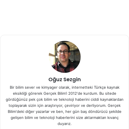
cihazlarına girenler için daha çok araştırma yapılması
gerekiyor.
Dr. Selmi Yılmaz tespit ettikleri civa miktarı için, “7Tesla
MR görüntülemeye girenler için ben çok da güvenli
olduğunu söyleyemem.” diye konuştu.
Yine salınan civanın ne kadarının vücut dokuları tarafından
absorblandığını belirtmek için araştırma yapılması
Oğuz Sezgin
gerekiyor.
Bir bilim sever ve kimyager olarak, internetteki Türkçe kaynak
eksikliği görerek Gerçek Bilim’i 2012'de kurdum. Bu sitede
Henüz bu güçlü emarlar Dünya’da pek yaygın değil ve
gördüğünüz pek çok bilim ve teknoloji haberini ciddi kaynaklardan
Türkiye’de yok.
toplayarak sizin için araştırıyor, çeviriyor ve derliyorum. Gerçek
Bilim'deki diğer yazarlar ve ben, her gün baş döndürücü şekilde
gelişen bilim ve teknoloji haberlerini size aktarmaktan kıvanç
Fakat bu cihazların özellikle Alzheimer hastalarının beyin
duyarız.
görüntülemelerinde çok daha hassas ve iyi sonuçlar