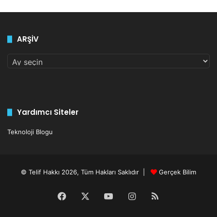
2
-
2
ARŞİV
0
2
ARŞİV
6
A
r
ş
i
v
Yardımcı Siteler
Teknoloji Blogu
© Telif Hakkı 2026, Tüm Hakları Saklıdır |
Gerçek Bilim
Facebook
X
YouTube
Instagram
RSS