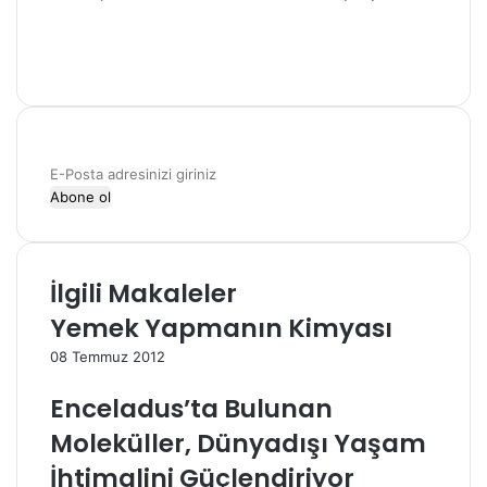
W
e
F
b
a
X
s
c
i
e
t
b
e
o
E
s
o
-
i
k
P
o
s
İlgili Makaleler
t
a
Yemek Yapmanın Kimyası
a
d
08 Temmuz 2012
r
Enceladus’ta Bulunan
e
s
Moleküller, Dünyadışı Yaşam
i
İhtimalini Güçlendiriyor
n