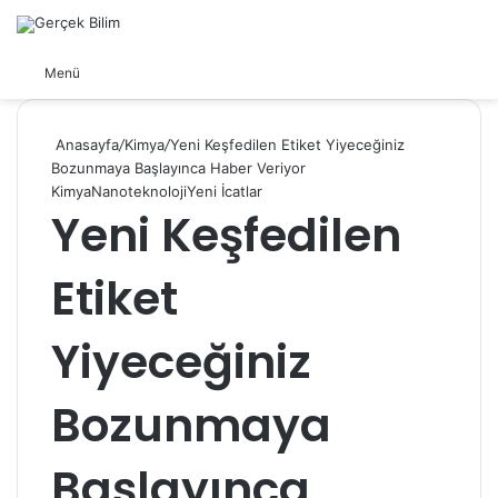
Arama yap ...
Dış görünümü değiştir
Menü
Anasayfa
/
Kimya
/
Yeni Keşfedilen Etiket Yiyeceğiniz
Bozunmaya Başlayınca Haber Veriyor
Kimya
Nanoteknoloji
Yeni İcatlar
Yeni Keşfedilen
Etiket
Yiyeceğiniz
Bozunmaya
Başlayınca