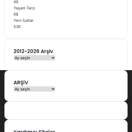
49
Yaşam Tarzı
68
Yeni İcatlar
536
2012-2026 Arşiv
2
0
1
2
ARŞİV
-
2
ARŞİV
0
2
6
A
r
ş