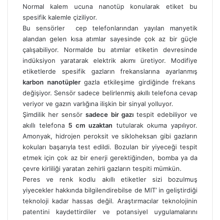
Normal kalem ucuna nanotüp konularak etiket bu
spesifik kalemle çiziliyor.
Bu sensörler cep telefonlarından yayılan manyetik
alandan gelen kısa atımlar sayesinde çok az bir güçle
çalışabiliyor. Normalde bu atımlar etiketin devresinde
indüksiyon yaratarak elektrik akımı üretiyor. Modifiye
etiketlerde spesifik gazların frekanslarına ayarlanmış
karbon nanotüpler
gazla etkileşime girdiğinde frekans
değişiyor. Sensör sadece belirlenmiş akıllı telefona cevap
veriyor ve gazın varlığına ilişkin bir sinyal yolluyor.
Şimdilik her sensör
sadece bir gazı
tespit edebiliyor ve
akıllı telefona
5 cm uzaktan
tutularak okuma yapılıyor.
Amonyak, hidrojen peroksit ve sikloheksan gibi gazların
kokuları başarıyla test edildi. Bozulan bir yiyeceği tespit
etmek için çok az bir enerji gerektiğinden, bomba ya da
çevre kirliliği yaratan zehirli gazların tespiti mümkün.
Peres ve renk kodlu akıllı etiketler sizi bozulmuş
yiyecekler hakkında bilgilendirebilse de MIT’ in geliştirdiği
teknoloji kadar hassas değil. Araştırmacılar teknolojinin
patentini kaydettirdiler ve potansiyel uygulamalarını