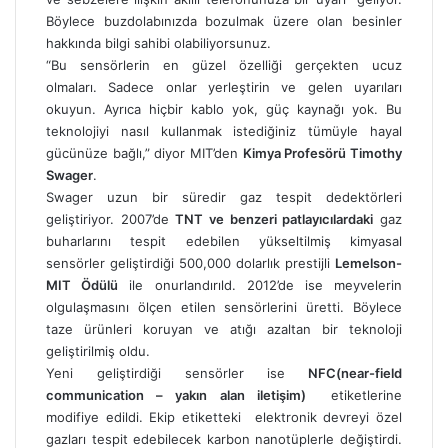
Böylece buzdolabınızda bozulmak üzere olan besinler
hakkında bilgi sahibi olabiliyorsunuz.
“Bu sensörlerin en güzel özelliği gerçekten ucuz
olmaları. Sadece onlar yerleştirin ve gelen uyarıları
okuyun. Ayrıca hiçbir kablo yok, güç kaynağı yok. Bu
teknolojiyi nasıl kullanmak istediğiniz tümüyle hayal
gücünüze bağlı,” diyor MIT’den
Kimya Profesörü Timothy
Swager
.
Swager uzun bir süredir gaz tespit dedektörleri
geliştiriyor. 2007’de
TNT ve benzeri patlayıcılardaki
gaz
buharlarını tespit edebilen yükseltilmiş kimyasal
sensörler geliştirdiği 500,000 dolarlık prestijli
Lemelson-
MIT Ödülü
ile onurlandırıld. 2012’de ise meyvelerin
olgulaşmasını ölçen etilen sensörlerini üretti. Böylece
taze ürünleri koruyan ve atığı azaltan bir teknoloji
geliştirilmiş oldu.
Yeni geliştirdiği sensörler ise
NFC(near-field
communication – yakın alan iletişim)
etiketlerine
modifiye edildi. Ekip etiketteki elektronik devreyi özel
gazları tespit edebilecek karbon nanotüplerle değiştirdi.