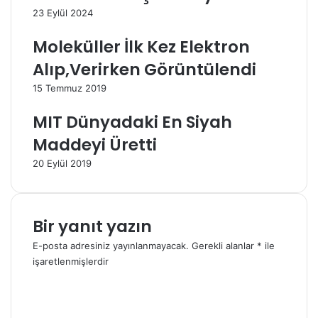
i
23 Eylül 2024
z
i
Moleküller İlk Kez Elektron
g
i
Alıp,Verirken Görüntülendi
r
15 Temmuz 2019
i
n
MIT Dünyadaki En Siyah
i
z
Maddeyi Üretti
20 Eylül 2019
Bir yanıt yazın
E-posta adresiniz yayınlanmayacak.
Gerekli alanlar
*
ile
işaretlenmişlerdir
Y
o
r