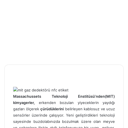
Massachussets Teknoloji Enstitüsü’nden(MIT)
kimyagerler,
erkenden bozulan yiyeceklerin yaydığı
gazları ölçerek
çürüdüklerini
belirleyen kablosuz ve ucuz
sensörler üzerinde çalışıyor. Yeni geliştirdikleri teknoloji
sayesinde buzdolabınızda bozulmak üzere olan meyve
ve sebzelere ilişkin akıllı telefonunuza bir uyarı geliyor.