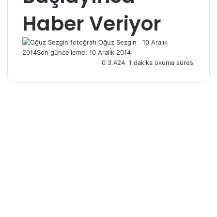
Haber Veriyor
Oğuz Sezgin
Follow
Bir
10 Aralık
2014
Son güncelleme: 10 Aralık 2014
on
e-
0
3.424
1 dakika okuma süresi
X
posta
göndermek