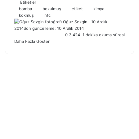
Etiketler
bomba
bozulmuş
etiket
kimya
kokmuş
nfc
Oğuz Sezgin
F
B
10 Aralık
2014
Son güncelleme: 10 Aralık 2014
o
i
0
3.424
1 dakika okuma süresi
l
r
Daha Fazla Göster
l
e
o
-
w
p
o
o
n
s
X
t
a
g
ö
n
d
e
r
m
e