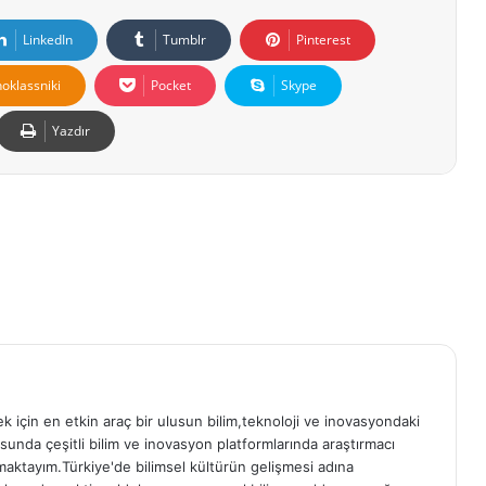
LinkedIn
Tumblr
Pinterest
oklassniki
Pocket
Skype
Yazdır
 için en etkin araç bir ulusun bilim,teknoloji ve inovasyondaki
usunda çeşitli bilim ve inovasyon platformlarında araştırmacı
maktayım.Türkiye'de bilimsel kültürün gelişmesi adına