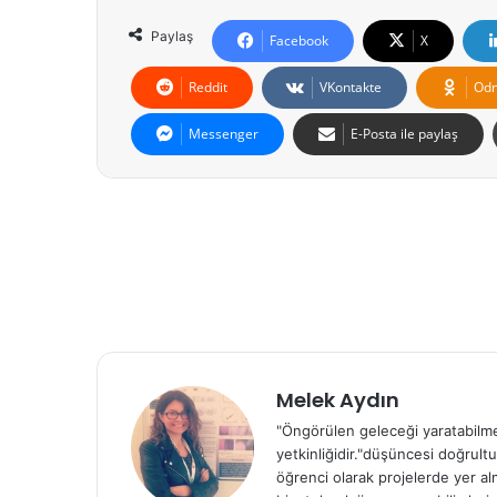
Paylaş
Facebook
X
Reddit
VKontakte
Odn
Messenger
E-Posta ile paylaş
Melek Aydın
"Öngörülen geleceği yaratabilmek
yetkinliğidir."düşüncesi doğrult
öğrenci olarak projelerde yer al