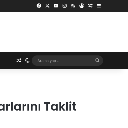
Facebook
X
YouTube
Instagram
RSS
Kayıt Ol
Rastgele Makale
Kenar Bölme
Rastgele Makale
Dış görünümü değiştir
Arama
yap
...
arını Taklit