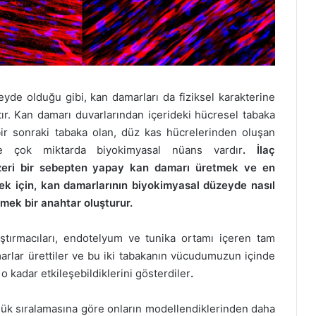
de olduğu gibi, kan damarları da fiziksel karakterine
ır. Kan damarı duvarlarından içerideki hücresel tabaka
ir sonraki tabaka olan, düz kas hücrelerinden oluşan
de çok miktarda biyokimyasal nüans vardır
. İlaç
nzeri bir sebepten yapay kan damarı üretmek ve en
k için, kan damarlarının biyokimyasal düzeyde nasıl
ilmek bir anahtar oluşturur.
ştırmacıları, endotelyum ve tunika ortamı içeren tam
rlar ürettiler ve bu iki tabakanın vücudumuzun içinde
 o kadar etkileşebildiklerini gösterdiler
.
ük sıralamasına göre onların modellendiklerinden daha