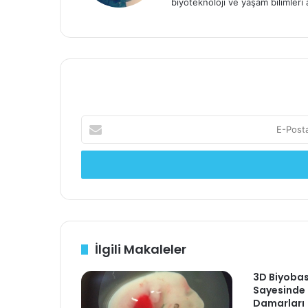
biyoteknoloji ve yaşam bilimler
E
-
P
o
s
t
a
a
d
İlgili Makaleler
r
e
3D Biyobas
s
Sayesinde 
i
Damarları