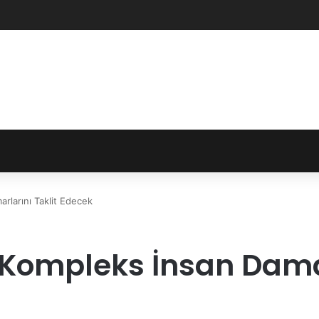
rlarını Taklit Edecek
ompleks İnsan Damarl