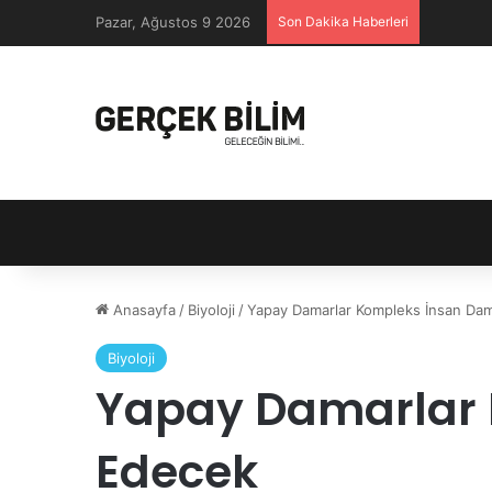
Pazar, Ağustos 9 2026
Son Dakika Haberleri
Anasayfa
/
Biyoloji
/
Yapay Damarlar Kompleks İnsan Dama
Biyoloji
Yapay Damarlar K
Edecek