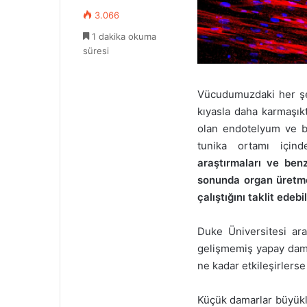
s
3.066
t
1 dakika okuma
a
süresi
g
ö
n
Vücudumuzdaki her şey
d
kıyasla daha karmaşıkt
e
olan endotelyum ve b
r
m
tunika ortamı için
e
araştırmaları ve be
k
sonunda organ üretme
çalıştığını taklit edeb
Duke Üniversitesi ara
gelişmemiş yapay dama
ne kadar etkileşirlerse
Küçük damarlar büyükl