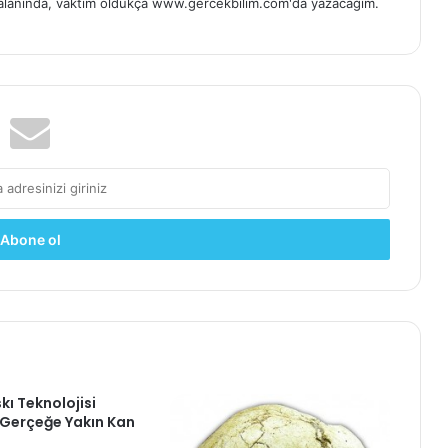
i alanında, vaktim oldukça www.gercekbilim.com'da yazacağım.
kı Teknolojisi
Gerçeğe Yakın Kan