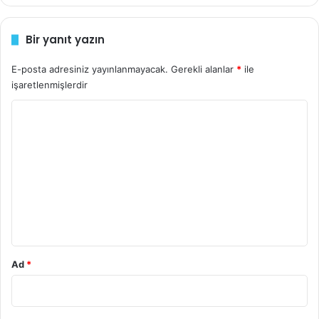
Bir yanıt yazın
E-posta adresiniz yayınlanmayacak.
Gerekli alanlar
*
ile
işaretlenmişlerdir
Y
o
r
u
m
*
Ad
*