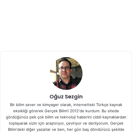
olarak 171 kg ile havalanabiliyor. Helikopterin 158 km/ h
hıza sahip olduğu ve menzilinin 400 km olduğu teorik
açıdan hesaplandı. Uçuş süresi ise 3 saat ve uçuş
yüksekliği 2000 m olarak belirlendi.
Helikopterin hedeflenen satış fiyatı 150,000 euro civarında
olacak.
Henüz çalışan bir prototip üretilmedi. Sagita 1:5 model
helikopterin şimdilik bunu kanıtlandığını belirtiliyor.
Kaynak :
http://www.gizmag.com/sagita-sherpa-
helicopter/27962/
Oğuz Sezgin
Bir bilim sever ve kimyager olarak, internetteki Türkçe kaynak
eksikliği görerek Gerçek Bilim’i 2012'de kurdum. Bu sitede
gördüğünüz pek çok bilim ve teknoloji haberini ciddi kaynaklardan
toplayarak sizin için araştırıyor, çeviriyor ve derliyorum. Gerçek
Bilim'deki diğer yazarlar ve ben, her gün baş döndürücü şekilde