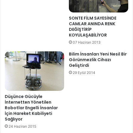
i
n
i
SONTE FİLM SAYESİNDE
z
CAMLAR ANINDA RENK
i
DEĞİŞTİRİP
g
KOYULAŞABİLİYOR
i
07 Haziran 2013
r
i
Bilim İnsanları Yeni Nesil Bir
n
Görünmezlik Cihazı
i
Geliştirdi
z
29 Eylül 2014
Düşünce Gücüyle
İnternetten Yönetilen
Robotlar Engelli İnsanlar
İçin Hareket Kabiliyeti
Sağlıyor
24 Haziran 2015