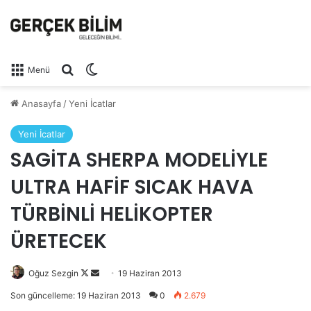
Arama yap ...
Dış görünümü değiştir
Menü
Anasayfa
/
Yeni İcatlar
Yeni İcatlar
SAGİTA SHERPA MODELİYLE
ULTRA HAFİF SICAK HAVA
TÜRBİNLİ HELİKOPTER
ÜRETECEK
Oğuz Sezgin
Follow
Bir
19 Haziran 2013
on
e-
Son güncelleme: 19 Haziran 2013
0
2.679
X
posta