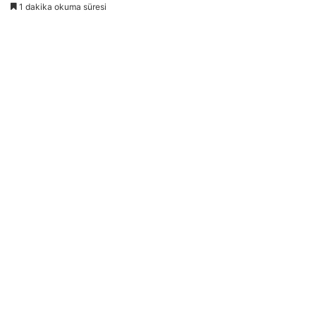
1 dakika okuma süresi
göndermek