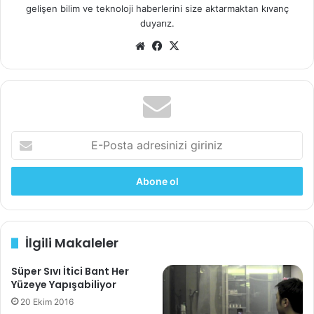
gelişen bilim ve teknoloji haberlerini size aktarmaktan kıvanç
duyarız.
We
Fa
X
b
ce
sit
bo
esi
ok
E
-
P
o
s
t
a
İlgili Makaleler
a
d
Süper Sıvı İtici Bant Her
r
Yüzeye Yapışabiliyor
e
s
20 Ekim 2016