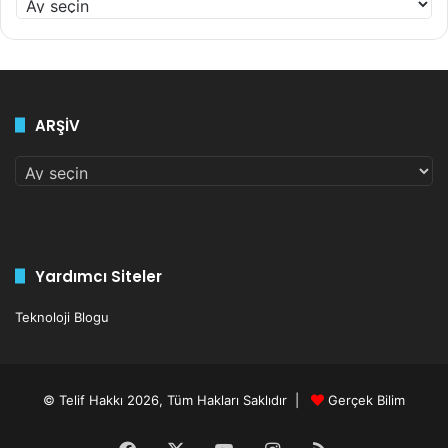
0
1
2
-
2
ARŞİV
0
2
ARŞİV
6
A
r
ş
i
v
Yardımcı Siteler
Teknoloji Blogu
© Telif Hakkı 2026, Tüm Hakları Saklıdır |
Gerçek Bilim