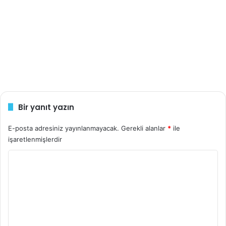
Bir yanıt yazın
E-posta adresiniz yayınlanmayacak.
Gerekli alanlar
*
ile
işaretlenmişlerdir
Y
o
r
u
m