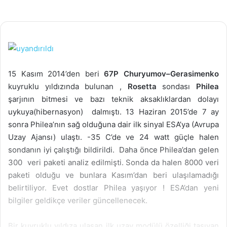
15 Kasım 2014’den beri
67P Churyumov–Gerasimenko
kuyruklu yıldızında bulunan ,
Rosetta
sondası
Philea
şarjının bitmesi ve bazı teknik aksaklıklardan dolayı
uykuya(hibernasyon) dalmıştı. 13 Haziran 2015’de 7 ay
sonra Philea’nın sağ olduğuna dair ilk sinyal ESA’ya (Avrupa
Uzay Ajansı) ulaştı. -35 C’de ve 24 watt güçle halen
sondanın iyi çalıştığı bildirildi. Daha önce Philea’dan gelen
300 veri paketi analiz edilmişti. Sonda da halen 8000 veri
paketi olduğu ve bunlara Kasım’dan beri ulaşılamadığı
belirtiliyor. Evet dostlar Philea yaşıyor ! ESA’dan yeni
bilgiler geldikçe veriler güncellenecek.
Bir kuyruklu yıldıza ulaşan ilk uzay modülü özelliği taşıyan