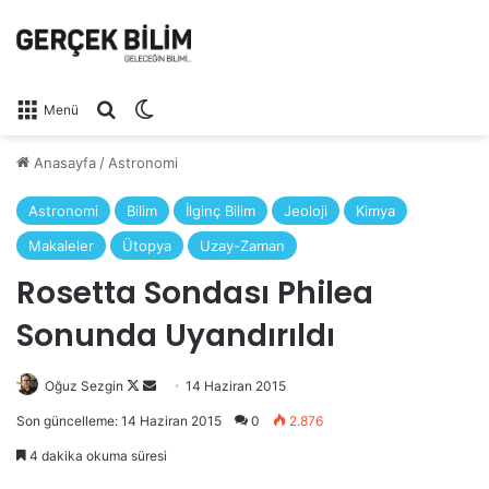
Arama yap ...
Dış görünümü değiştir
Menü
Anasayfa
/
Astronomi
Astronomi
Bilim
İlginç Bilim
Jeoloji
Kimya
Makaleler
Ütopya
Uzay-Zaman
Rosetta Sondası Philea
Sonunda Uyandırıldı
Oğuz Sezgin
Follow
Bir
14 Haziran 2015
on
e-
Son güncelleme: 14 Haziran 2015
0
2.876
X
posta
4 dakika okuma süresi
göndermek