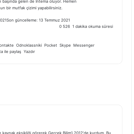
rın başında gelen de Intema oluyor. Hemen
n bir mutfak çizimi yapabilirsiniz.
021
Son güncelleme: 13 Temmuz 2021
0
526
1 dakika okuma süresi
ontakte
Odnoklassniki
Pocket
Skype
Messenger
a ile paylaş
Yazdır
çe kaynak eksikliği görerek Gerçek Bilim’i 2012'de kurdum. Bu