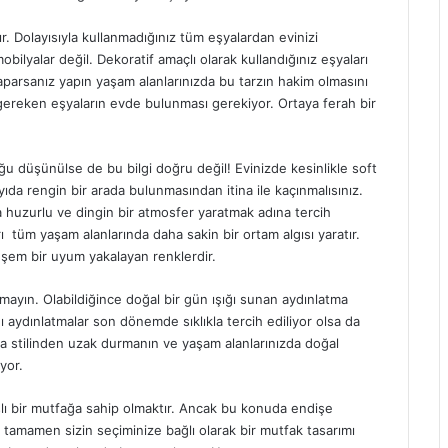
r. Dolayısıyla kullanmadığınız tüm eşyalardan evinizi
ilyalar değil. Dekoratif amaçlı olarak kullandığınız eşyaları
aparsanız yapın yaşam alanlarınızda bu tarzın hakim olmasını
gereken eşyaların evde bulunması gerekiyor. Ortaya ferah bir
 düşünülse de bu bilgi doğru değil! Evinizde kesinlikle soft
ıda rengin bir arada bulunmasından itina ile kaçınmalısınız.
ha huzurlu ve dingin bir atmosfer yaratmak adına tercih
ı tüm yaşam alanlarında daha sakin bir ortam algısı yaratır.
şem bir uyum yakalayan renklerdir.
ayın. Olabildiğince doğal bir gün ışığı sunan aydınlatma
ığı aydınlatmalar son dönemde sıklıkla tercih ediliyor olsa da
tma stilinden uzak durmanın ve yaşam alanlarınızda doğal
yor.
ışlı bir mutfağa sahip olmaktır. Ancak bu konuda endişe
 tamamen sizin seçiminize bağlı olarak bir mutfak tasarımı