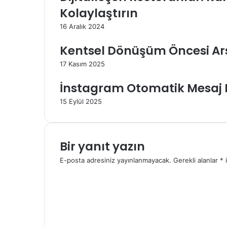
Kolaylaştırın
16 Aralık 2024
Kentsel Dönüşüm Öncesi Ars
17 Kasım 2025
İnstagram Otomatik Mesaj K
15 Eylül 2025
Bir yanıt yazın
E-posta adresiniz yayınlanmayacak.
Gerekli alanlar
*
i
Y
o
r
u
m
*