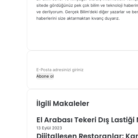
sitede gördüğünüz pek çok bilim ve teknoloji haberini 
ve derliyorum. Gerçek Bilim'deki diğer yazarlar ve be
haberlerini size aktarmaktan kıvanç duyarız.
Web
sitesi
Facebook
X
E-
Posta
adresinizi
giriniz
İlgili Makaleler
El Arabası Tekeri Dış Lastiği
13 Eylül 2023
Dijitalleşen Restoranlar: Kar