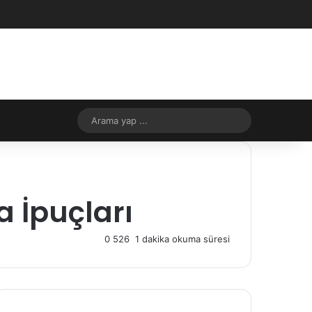
Facebook
X
YouTube
Instagram
RSS
Kayıt Ol
Rastgele Makale
Kenar Bölmes
Rastgele Makale
Dış görünümü değiştir
Arama
yap
...
 İpuçları
0
526
1 dakika okuma süresi