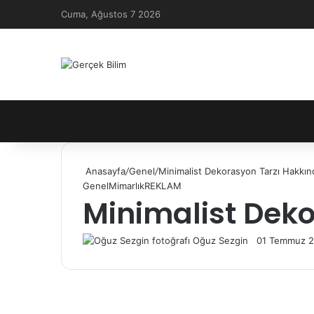
Cuma, Ağustos 7 2026
Anasayfa
/
Genel
/
Minimalist Dekorasyon Tarzı Hakkınd
Genel
Mimarlık
REKLAM
Minimalist Deko
Follow
Bir
Oğuz Sezgin
01 Temmuz 2
on
e-
X
posta
göndermek