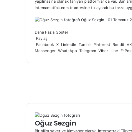
yapılmasına olanak tanıyan platformlar da var. Bunla
intemamutfak.com.tr adresine tıklayarak bu tarza uygu
Follow
Bir
Oğuz Sezgin
01 Temmuz 2
on
e-
X
posta
Daha Fazla Göster
göndermek
Paylaş
Facebook
X
LinkedIn
Tumblr
Pinterest
Reddit
VK
Messenger
WhatsApp
Telegram
Viber
Line
E-Post
Oğuz Sezgin
Bir bilim sever ve kimyager olarak, internetteki Türk