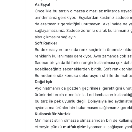
Az Eşya!
Öncelikle bu tarzın olmazsa olmazı az miktarda eşyadı
arındırmanız gerekiyor. Eşyalardan kastımız sadece mob
da azaltmanız gerektiğini unutmayın. Aksi halde ne y
sağlayamazsınız. Sadece zorunlu olarak kullanmanız 
alan çıkmasını sağlayın.
Soft Renkler
Bu dekorasyon tarzında renk seçiminin önemsiz olduğu
renklerin kullanılması gerekiyor. Aynı zamanda çok say
Sadece bir ya da iki farklı rengin kullanılması çok da
edebileceğiniz seçeneklerden biridir. Soft renk tonlar
Bu nedenle söz konusu dekorasyon stili ile de muhte
Doğal Işık
Aydınlatmanın da gözden geçirilmesi gerektiğini unutm
ürünlerini tercih etmelisiniz. Led lambaların kullanıld
bu tarz ile pek uyumlu değil. Dolayısıyla led aydınla
aydınlatma ürünlerinin bulunmasını sağlamanız gereki
Kullanışlı Bir Mutfak!
Minimalist stilin olmazsa olmazlarından biri de kullan
etmeyin çünkü
mutfak çizimi
yapmanızı sağlayan yani