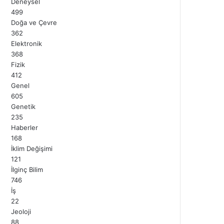
Deneysel
499
Doğa ve Çevre
362
Elektronik
368
Fizik
412
Genel
605
Genetik
235
Haberler
168
İklim Değişimi
121
İlginç Bilim
746
İş
22
Jeoloji
88