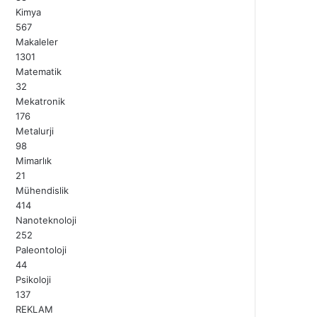
Kimya
567
Makaleler
1301
Matematik
32
Mekatronik
176
Metalurji
98
Mimarlık
21
Mühendislik
414
Nanoteknoloji
252
Paleontoloji
44
Psikoloji
137
REKLAM