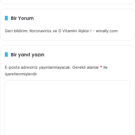
Bir Yorum
Geri bildirim: Koronavirüs ve D Vitamini ilişkisi ! - winally.com
Bir yanıt yazın
E-posta adresiniz yayınlanmayacak.
Gerekli alanlar
*
ile
işaretlenmişlerdir
Y
o
r
u
m
*