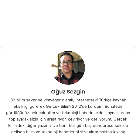
José L Hernández et al. Vitamin D Status in Hospitalized
Patients With SARS-CoV-2 Infection.
The Journal of
Clinical Endocrinology & Metabolism
. 27 October 2020
DOI:
doi.org/10.1210/clinem/dgaa733
Kaynak
Medicalxpress
koronavirüs
Oğuz Sezgin
Bir bilim sever ve kimyager olarak, internetteki Türkçe kaynak
eksikliği görerek Gerçek Bilim’i 2012'de kurdum. Bu sitede
gördüğünüz pek çok bilim ve teknoloji haberini ciddi kaynaklardan
toplayarak sizin için araştırıyor, çeviriyor ve derliyorum. Gerçek
Bilim'deki diğer yazarlar ve ben, her gün baş döndürücü şekilde
gelişen bilim ve teknoloji haberlerini size aktarmaktan kıvanç