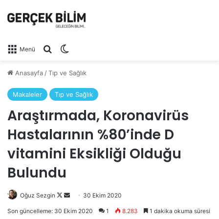
Arama yap ...
Dış görünümü değiştir
Menü
Anasayfa
/
Tıp ve Sağlık
Makaleler
Tıp ve Sağlık
Araştırmada, Koronavirüs
Hastalarının %80’inde D
vitamini Eksikliği Olduğu
Bulundu
Follow
Bir
Oğuz Sezgin
30 Ekim 2020
on
e-
Son güncelleme: 30 Ekim 2020
1
8.283
1 dakika okuma süresi
X
posta