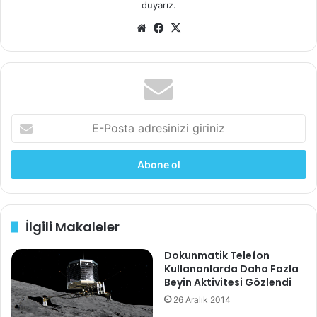
duyarız.
Web
Facebook
X
sitesi
E-
Posta
adresinizi
giriniz
İlgili Makaleler
Dokunmatik Telefon
Kullananlarda Daha Fazla
Beyin Aktivitesi Gözlendi
26 Aralık 2014