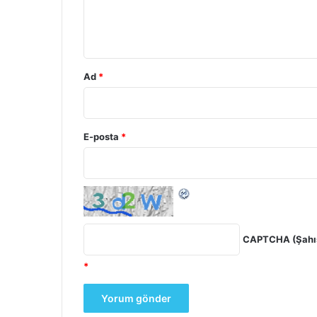
m
*
Ad
*
E-posta
*
CAPTCHA (Şahıs
*