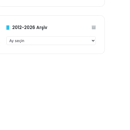
2012-2026 Arşiv
2
0
1
2
-
2
0
2
6
A
r
ş
i
v