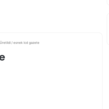
retildi
/
esnek lcd gazete
e