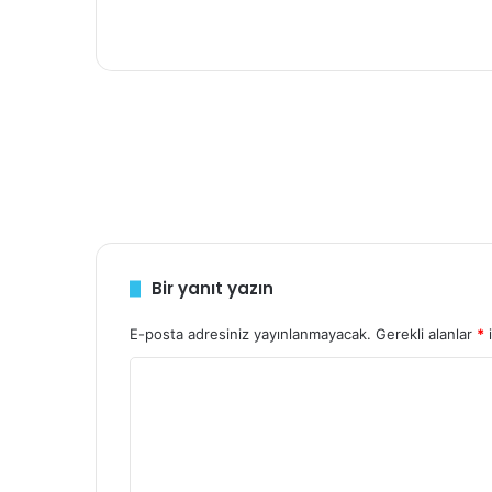
Bir yanıt yazın
E-posta adresiniz yayınlanmayacak.
Gerekli alanlar
*
i
Y
o
r
u