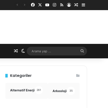
Facebook
X
YouTube
Instagram
RSS
Kayıt Ol
Rastgele Makale
Kenar Bölme
Rastgele Makale
Dış görünümü değiştir
Arama
yap
...
Kategoriler
Alternatif Enerji
261
Arkeoloji
Astronomi
35
355