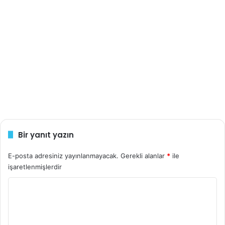
Bir yanıt yazın
E-posta adresiniz yayınlanmayacak.
Gerekli alanlar
*
ile
işaretlenmişlerdir
Y
o
r