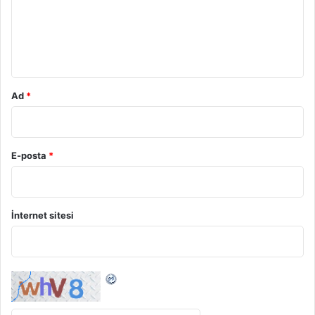
u
m
*
Ad
*
E-posta
*
İnternet sitesi