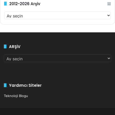
2012-2026 Arşiv
2
0
1
2
-
2
ARŞİV
0
2
ARŞİV
6
A
r
ş
i
v
Yardımcı Siteler
Teknoloji Blogu