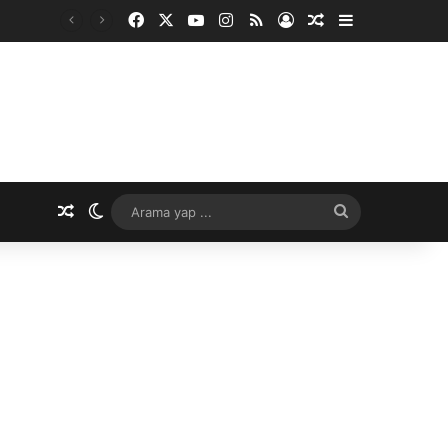
Facebook
X
YouTube
Instagram
RSS
Kayıt Ol
Rastgele Makale
Kenar Bölme
Rastgele Makale
Dış görünümü değiştir
Arama
yap
...