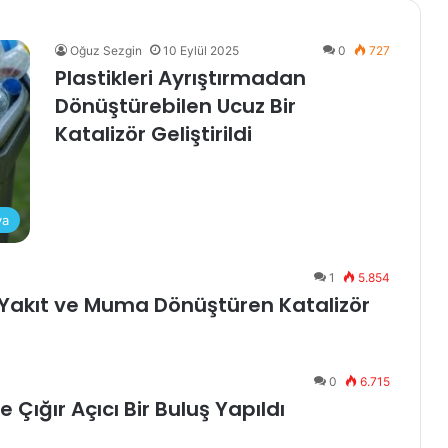
Oğuz Sezgin
10 Eylül 2025
0
727
Plastikleri Ayrıştırmadan
Dönüştürebilen Ucuz Bir
Katalizör Geliştirildi
ya
1
5.854
i, Yakıt ve Muma Dönüştüren Katalizör
0
6.715
Çığır Açıcı Bir Buluş Yapıldı