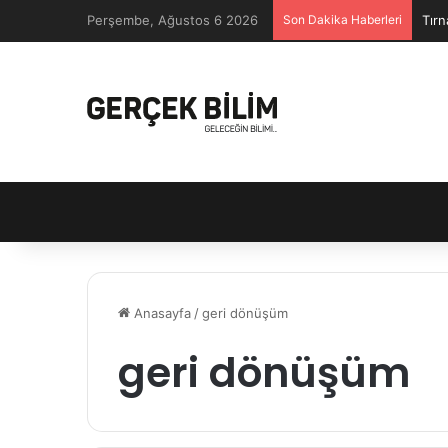
Perşembe, Ağustos 6 2026
Son Dakika Haberleri
Tırn
Anasayfa
/
geri dönüşüm
geri dönüşüm