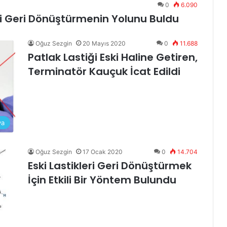
0
6.090
ri Geri Dönüştürmenin Yolunu Buldu
Oğuz Sezgin
20 Mayıs 2020
0
11.688
Patlak Lastiği Eski Haline Getiren,
Terminatör Kauçuk İcat Edildi
ya
Oğuz Sezgin
17 Ocak 2020
0
14.704
Eski Lastikleri Geri Dönüştürmek
İçin Etkili Bir Yöntem Bulundu