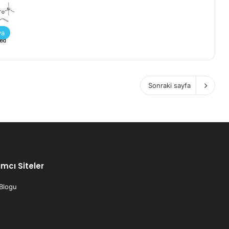
ya
Sonraki sayfa
mcı Siteler
 Blogu