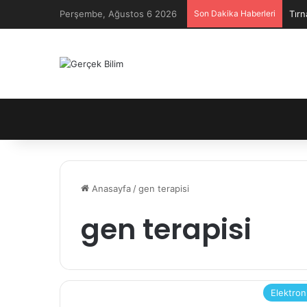
Perşembe, Ağustos 6 2026
Son Dakika Haberleri
Tırn
Anasayfa
/
gen terapisi
gen terapisi
Elektron