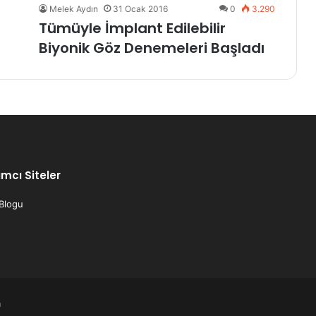
Melek Aydın
31 Ocak 2016
0
3.290
Tümüyle İmplant Edilebilir
Biyonik Göz Denemeleri Başladı
mcı Siteler
 Blogu
m