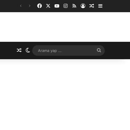
Facebook
X
YouTube
Instagram
RSS
Kayıt Ol
Rastgele Makale
Kenar Bölme
Rastgele Makale
Dış görünümü değiştir
Arama
yap
...